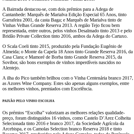
A Bairrada destacou-se, com dois prémios para a Adega de
Cantanhede: Marquês de Marialva Edição Especial 65 Anos, tinto
Garrafeira 2001, da casta Baga; e Marquês de Marialva tinto de
Vinhas Velhas Grande Reserva 2013. A região Tejo ficou bem
representada, entre outros, pelos vinhos Desalmado tinto 2013 e pelo
Bridão Private Collection tinto 2016, ambos da Adega do Cartaxo.
O Scala Coeli tinto 2015, produzido pela Fundação Eugénio de
Almeida; o Monte da Capela 18 Anos tinto Grande Reserva 2016, da
Casa Clara; e Mamoré de Borba tinto Grande Reserva 2015, da
Sovibor, são bons exemplos de vinhos imperdíveis nascidos no
Alentejo.
A ilha do Pico também brilhou com o Vinha Centenária branco 2017,
as Azores Wine Company. Estes são apenas alguns exemplos, entre
os melhores vinhos, premiados com Excelência.
PAIXÃO PELO VINHO ESCOLHA
Os prémios “Escolha” valorizam as melhores relações qualidade-
preço, foram distinguidos 16 vinhos, como Castelo D’Arez Colheita
Selecionada tinto 2016 e branco 2017, da Sociedade Agrícola da
Arcebispa, e os Camolas Selection branco Reserva 2018 e tinto