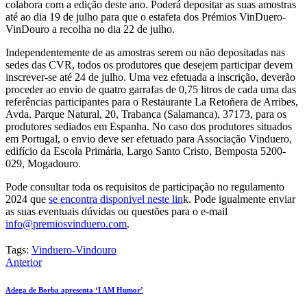
colabora com a edição deste ano. Poderá depositar as suas amostras
até ao dia 19 de julho para que o estafeta dos Prémios VinDuero-
VinDouro a recolha no dia 22 de julho.
Independentemente de as amostras serem ou não depositadas nas
sedes das CVR, todos os produtores que desejem participar devem
inscrever-se até 24 de julho. Uma vez efetuada a inscrição, deverão
proceder ao envio de quatro garrafas de 0,75 litros de cada uma das
referências participantes para o Restaurante La Retoñera de Arribes,
Avda. Parque Natural, 20, Trabanca (Salamanca), 37173, para os
produtores sediados em Espanha. No caso dos produtores situados
em Portugal, o envio deve ser efetuado para Associação Vinduero,
edifício da Escola Primária, Largo Santo Cristo, Bemposta 5200-
029, Mogadouro.
Pode consultar toda os requisitos de participação no regulamento
2024 que
se encontra disponivel neste lin
k. Pode igualmente enviar
as suas eventuais dúvidas ou questões para o e-mail
info@premiosvinduero.com
.
Tags:
Vinduero-Vindouro
Navegação
Anterior
de
Adega de Borba apresenta ‘I AM Humor’
artigos