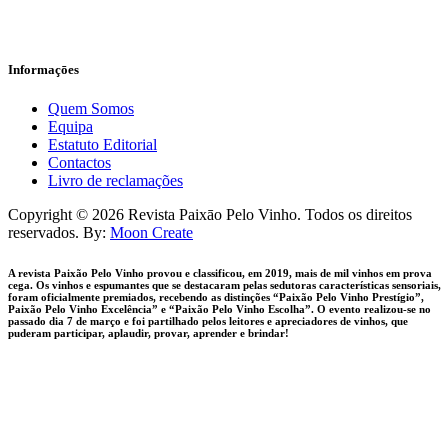
Informaçōes
Quem Somos
Equipa
Estatuto Editorial
Contactos
Livro de reclamações
facebook-
instagram
Copyright © 2026 Revista Paixāo Pelo Vinho. Todos os direitos
1
reservados. By:
Moon Create
A revista Paixão Pelo Vinho provou e classificou, em 2019, mais de mil vinhos em prova
cega. Os vinhos e espumantes que se destacaram pelas sedutoras características sensoriais,
foram oficialmente premiados, recebendo as distinções “Paixão Pelo Vinho Prestígio”,
Paixão Pelo Vinho Excelência” e “Paixão Pelo Vinho Escolha”. O evento realizou-se no
passado dia 7 de março e foi partilhado pelos leitores e apreciadores de vinhos, que
puderam participar, aplaudir, provar, aprender e brindar!