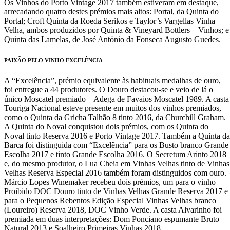
Os Vinhos do Porto Vintage 2017 também estiveram em destaque,
arrecadando quatro destes prémios mais altos: Portal, da Quinta do
Portal; Croft Quinta da Roeda Serikos e Taylor’s Vargellas Vinha
Velha, ambos produzidos por Quinta & Vineyard Bottlers – Vinhos; e
Quinta das Lamelas, de José António da Fonseca Augusto Guedes.
PAIXÃO PELO VINHO EXCELÊNCIA
A “Excelência”, prémio equivalente às habituais medalhas de ouro,
foi entregue a 44 produtores. O Douro destacou-se e veio de lá o
único Moscatel premiado – Adega de Favaios Moscatel 1989. A casta
Touriga Nacional esteve presente em muitos dos vinhos premiados,
como o Quinta da Gricha Talhão 8 tinto 2016, da Churchill Graham.
A Quinta do Noval conquistou dois prémios, com os Quinta do
Noval tinto Reserva 2016 e Porto Vintage 2017. Também a Quinta da
Barca foi distinguida com “Excelência” para os Busto branco Grande
Escolha 2017 e tinto Grande Escolha 2016. O Secretum Arinto 2018
e, do mesmo produtor, o Lua Cheia em Vinhas Velhas tinto de Vinhas
Velhas Reserva Especial 2016 também foram distinguidos com ouro.
Márcio Lopes Winemaker recebeu dois prémios, um para o vinho
Proibido DOC Douro tinto de Vinhas Velhas Grande Reserva 2017 e
para o Pequenos Rebentos Edição Especial Vinhas Velhas branco
(Loureiro) Reserva 2018, DOC Vinho Verde. A casta Alvarinho foi
premiada em duas interpretações: Dom Ponciano espumante Bruto
Natural 2013 e Soalheiro Primeiras Vinhas 2018.