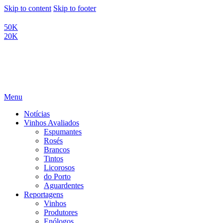
Skip to content
Skip to footer
50K
20K
Menu
Notícias
Vinhos Avaliados
Espumantes
Rosés
Brancos
Tintos
Licorosos
do Porto
Aguardentes
Reportagens
Vinhos
Produtores
Enólogos