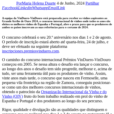
Por
Maria Helena Duarte
4 de Junho, 2024
Partilhar
Linkedin
Whatsapp
Email
Copy
Facebook
Linkedin
Whatsapp
Email
Link
URL
to
A equipa da VinDuero-VinDouro está preparada para receber os vinhos aspirantes ao
clipboard
Grande Arribe de Ouro 2024, o concurso internacional de vinhos onde todos os anos são
eleitos os melhores vinhos de Espanha e Portugal, abre o prazo para que os produtores de
ambos os países inscrevam as suas referências para o certame de 2024.
O concurso celebrará o seu 20.º aniversário nos dias 1 e 2 de agosto.
O período de inscrição estará aberto até quarta-feira, 24 de julho, e
deve ser efetuado na seguinte plataforma
inscripciones.premiosvinduero.com
.
O caminho do concurso internacional Prémios VinDuero-VinDouro
começou em 2005. Se nessa altura o desafio era lançar o concurso,
ao longo dos anos o desafio tem sido progredir, melhorar e, acima de
tudo, ser uma ferramenta útil para os produtores de vinho. Assim,
vinte anos mais tarde, o concurso que nasceu em Fermoselle, uma
pequena vila fronteiriça na região de Zamora, conseguiu posicionar-
se como um dos melhores concursos internacionais de vinhos,
obtendo o patrocínio da
Organização Internacional da Vinha e do
Vinho (OIV)
fruto do bom trabalho realizado em prol do vinho de
Espanha e Portugal e dos produtores ao longo do seu percurso.
Rigor, qualidade e divulgação são as qualidades que distinguem o