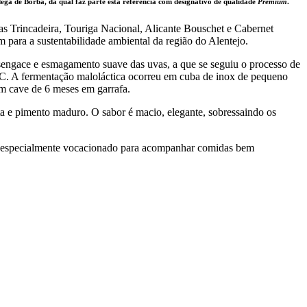
ga de Borba, da qual faz parte esta referência com designativo de qualidade
Premium
.
s Trincadeira, Touriga Nacional, Alicante Bouschet e Cabernet
para a sustentabilidade ambiental da região do Alentejo.
esengace e esmagamento suave das uvas, a que se seguiu o processo de
ºC. A fermentação maloláctica ocorreu em cuba de inox de pequeno
em cave de 6 meses em garrafa.
a e pimento maduro. O sabor é macio, elegante, sobressaindo os
do especialmente vocacionado para acompanhar comidas bem