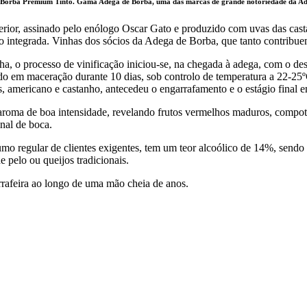
de Borba Premium Tinto. Gama Adega de Borba, uma das marcas de grande notoriedade da Ade
or, assinado pelo enólogo Oscar Gato e produzido com uvas das casta
 integrada. Vinhas dos sócios da Adega de Borba, que tanto contribuem 
a, o processo de vinificação iniciou-se, na chegada à adega, com o d
ndo em maceração durante 10 dias, sob controlo de temperatura a 22-25
, americano e castanho, antecedeu o engarrafamento e o estágio final 
aroma de boa intensidade, revelando frutos vermelhos maduros, compot
inal de boca.
o regular de clientes exigentes, tem um teor alcoólico de 14%, sen
 pelo ou queijos tradicionais.
rrafeira ao longo de uma mão cheia de anos.