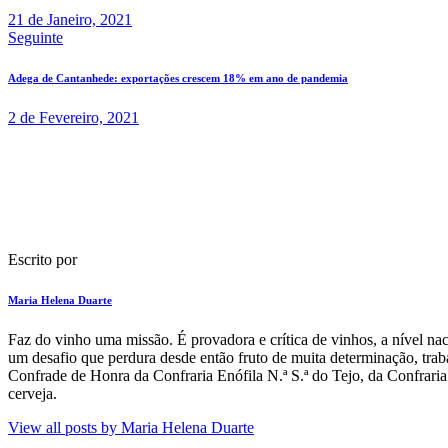
21 de Janeiro, 2021
Seguinte
Adega de Cantanhede: exportações crescem 18% em ano de pandemia
2 de Fevereiro, 2021
Escrito por
Maria Helena Duarte
F​az do vinho uma missão. É provadora e crítica de vinhos​, a nível na
um desafio que perdura​ desde então fruto de muita determinação, traba
Confrade de Honra da Confraria Enófila N.ª S.ª do Tejo, da Confrari
cerveja.
View all posts by
Maria Helena Duarte