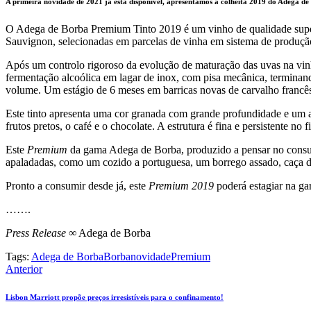
A primeira novidade de 2021 já está disponível, apresentamos a colheita 2019 do Adega 
O Adega de Borba Premium Tinto 2019 é um vinho de qualidade superi
Sauvignon, selecionadas em parcelas de vinha em sistema de produção
Após um controlo rigoroso da evolução de maturação das uvas na vinh
fermentação alcoólica em lagar de inox, com pisa mecânica, termina
volume. Um estágio de 6 meses em barricas novas de carvalho francês
Este tinto apresenta uma cor granada com grande profundidade e um 
frutos pretos, o café e o chocolate. A estrutura é fina e persistente no f
Este
Premium
da gama Adega de Borba, produzido a pensar no consum
apaladadas, como um cozido a portuguesa, um borrego assado, caça de
Pronto a consumir desde já, este
Premium 2019
poderá estagiar na ga
…….
Press Release
∞ Adega de Borba
Tags:
Adega de Borba
Borba
novidade
Premium
Navegação
Anterior
de
Lisbon Marriott propõe preços irresistíveis para o confinamento!
artigos