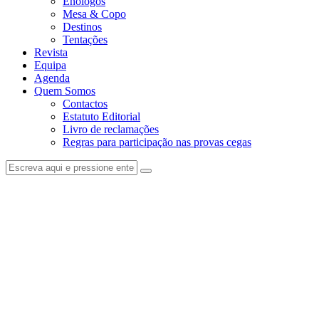
Enólogos
Mesa & Copo
Destinos
Tentações
Revista
Equipa
Agenda
Quem Somos
Contactos
Estatuto Editorial
Livro de reclamações
Regras para participação nas provas cegas
facebook-
instagram
1