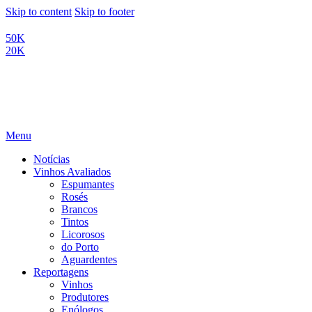
Skip to content
Skip to footer
50K
20K
Menu
Notícias
Vinhos Avaliados
Espumantes
Rosés
Brancos
Tintos
Licorosos
do Porto
Aguardentes
Reportagens
Vinhos
Produtores
Enólogos