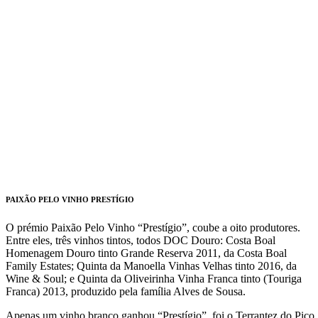
PAIXÃO PELO VINHO PRESTÍGIO
O prémio Paixão Pelo Vinho “Prestígio”, coube a oito produtores.
Entre eles, três vinhos tintos, todos DOC Douro: Costa Boal
Homenagem Douro tinto Grande Reserva 2011, da Costa Boal
Family Estates; Quinta da Manoella Vinhas Velhas tinto 2016, da
Wine & Soul; e Quinta da Oliveirinha Vinha Franca tinto (Touriga
Franca) 2013, produzido pela família Alves de Sousa.
Apenas um vinho branco ganhou “Prestígio”, foi o Terrantez do Pico,