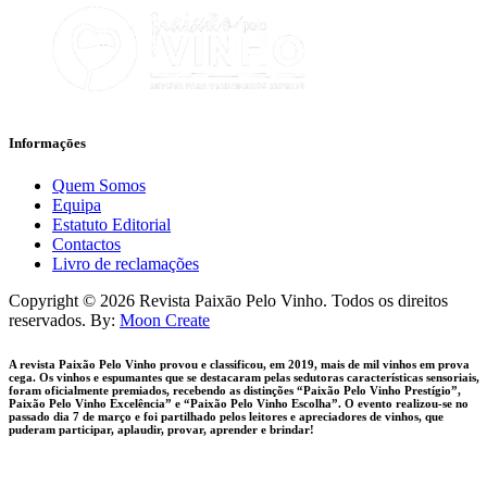
Informaçōes
Quem Somos
Equipa
Estatuto Editorial
Contactos
Livro de reclamações
facebook-
instagram
Copyright © 2026 Revista Paixāo Pelo Vinho. Todos os direitos
1
reservados. By:
Moon Create
A revista Paixão Pelo Vinho provou e classificou, em 2019, mais de mil vinhos em prova
cega. Os vinhos e espumantes que se destacaram pelas sedutoras características sensoriais,
foram oficialmente premiados, recebendo as distinções “Paixão Pelo Vinho Prestígio”,
Paixão Pelo Vinho Excelência” e “Paixão Pelo Vinho Escolha”. O evento realizou-se no
passado dia 7 de março e foi partilhado pelos leitores e apreciadores de vinhos, que
puderam participar, aplaudir, provar, aprender e brindar!