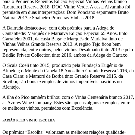
para o Pequenos Rebentos Edição Especial Vinhas Velhas branco
(Loureiro) Reserva 2018, DOC Vinho Verde. A casta Alvarinho foi
premiada em duas interpretações: Dom Ponciano espumante Bruto
Natural 2013 e Soalheiro Primeiras Vinhas 2018.
A Bairrada destacou-se, com dois prémios para a Adega de
Cantanhede: Marquês de Marialva Edição Especial 65 Anos, tinto
Garrafeira 2001, da casta Baga; e Marquês de Marialva tinto de
Vinhas Velhas Grande Reserva 2013. A região Tejo ficou bem
representada, entre outros, pelos vinhos Desalmado tinto 2013 e pelo
Bridão Private Collection tinto 2016, ambos da Adega do Cartaxo.
O Scala Coeli tinto 2015, produzido pela Fundação Eugénio de
Almeida; o Monte da Capela 18 Anos tinto Grande Reserva 2016, da
Casa Clara; e Mamoré de Borba tinto Grande Reserva 2015, da
Sovibor, são bons exemplos de vinhos imperdíveis nascidos no
Alentejo.
A ilha do Pico também brilhou com o Vinha Centenária branco 2017,
as Azores Wine Company. Estes são apenas alguns exemplos, entre
os melhores vinhos, premiados com Excelência.
PAIXÃO PELO VINHO ESCOLHA
Os prémios “Escolha” valorizam as melhores relações qualidade-