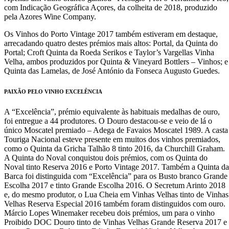
com Indicação Geográfica Açores, da colheita de 2018, produzido
pela Azores Wine Company.
Os Vinhos do Porto Vintage 2017 também estiveram em destaque,
arrecadando quatro destes prémios mais altos: Portal, da Quinta do
Portal; Croft Quinta da Roeda Serikos e Taylor’s Vargellas Vinha
Velha, ambos produzidos por Quinta & Vineyard Bottlers – Vinhos; e
Quinta das Lamelas, de José António da Fonseca Augusto Guedes.
PAIXÃO PELO VINHO EXCELÊNCIA
A “Excelência”, prémio equivalente às habituais medalhas de ouro,
foi entregue a 44 produtores. O Douro destacou-se e veio de lá o
único Moscatel premiado – Adega de Favaios Moscatel 1989. A casta
Touriga Nacional esteve presente em muitos dos vinhos premiados,
como o Quinta da Gricha Talhão 8 tinto 2016, da Churchill Graham.
A Quinta do Noval conquistou dois prémios, com os Quinta do
Noval tinto Reserva 2016 e Porto Vintage 2017. Também a Quinta da
Barca foi distinguida com “Excelência” para os Busto branco Grande
Escolha 2017 e tinto Grande Escolha 2016. O Secretum Arinto 2018
e, do mesmo produtor, o Lua Cheia em Vinhas Velhas tinto de Vinhas
Velhas Reserva Especial 2016 também foram distinguidos com ouro.
Márcio Lopes Winemaker recebeu dois prémios, um para o vinho
Proibido DOC Douro tinto de Vinhas Velhas Grande Reserva 2017 e