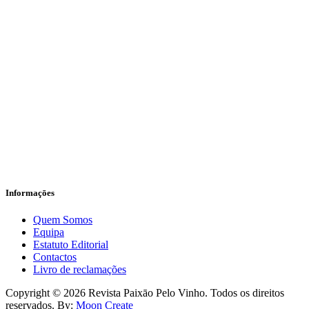
Informaçōes
Quem Somos
Equipa
Estatuto Editorial
Contactos
Livro de reclamações
facebook-
instagram
Copyright © 2026 Revista Paixāo Pelo Vinho. Todos os direitos
1
reservados. By:
Moon Create