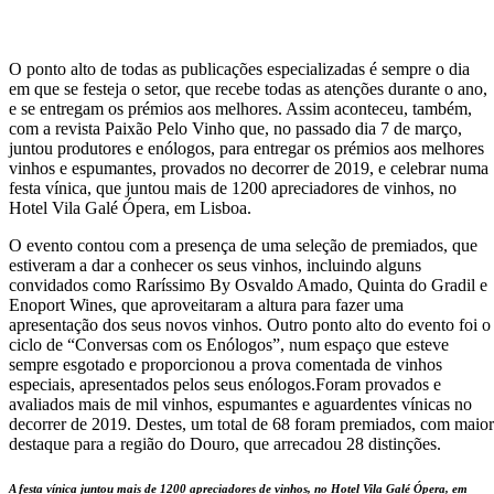
O ponto alto de todas as publicações especializadas é sempre o dia
em que se festeja o setor, que recebe todas as atenções durante o ano,
e se entregam os prémios aos melhores. Assim aconteceu, também,
com a revista Paixão Pelo Vinho que, no passado dia 7 de março,
juntou produtores e enólogos, para entregar os prémios aos melhores
vinhos e espumantes, provados no decorrer de 2019, e celebrar numa
festa vínica, que juntou mais de 1200 apreciadores de vinhos, no
Hotel Vila Galé Ópera, em Lisboa.
O evento contou com a presença de uma seleção de premiados, que
estiveram a dar a conhecer os seus vinhos, incluindo alguns
convidados como Raríssimo By Osvaldo Amado, Quinta do Gradil e
Enoport Wines, que aproveitaram a altura para fazer uma
apresentação dos seus novos vinhos. Outro ponto alto do evento foi o
ciclo de “Conversas com os Enólogos”, num espaço que esteve
sempre esgotado e proporcionou a prova comentada de vinhos
especiais, apresentados pelos seus enólogos.Foram provados e
avaliados mais de mil vinhos, espumantes e aguardentes vínicas no
decorrer de 2019. Destes, um total de 68 foram premiados, com maior
destaque para a região do Douro, que arrecadou 28 distinções.
A festa vínica juntou mais de 1200 apreciadores de vinhos, no Hotel Vila Galé Ópera, em