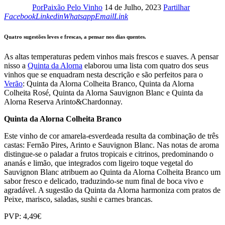
Por
Paixão Pelo Vinho
14 de Julho, 2023
Partilhar
Linkedin
Whatsapp
Email
Copy
Facebook
Linkedin
Whatsapp
Email
Link
URL
to
Quatro sugestões leves e frescas, a pensar nos dias quentes.
clipboard
As altas temperaturas pedem vinhos mais frescos e suaves. A pensar
nisso a
Quinta da Alorna
elaborou uma lista com quatro dos seus
vinhos que se enquadram nesta descrição e são perfeitos para o
Verão
: Quinta da Alorna Colheita Branco, Quinta da Alorna
Colheita Rosé, Quinta da Alorna Sauvignon Blanc e Quinta da
Alorna Reserva Arinto&Chardonnay.
Quinta da Alorna Colheita Branco
Este vinho de cor amarela-esverdeada resulta da combinação de três
castas: Fernão Pires, Arinto e Sauvignon Blanc. Nas notas de aroma
distingue-se o paladar a frutos tropicais e citrinos, predominando o
ananás e limão, que integrados com ligeiro toque vegetal do
Sauvignon Blanc atribuem ao Quinta da Alorna Colheita Branco um
sabor fresco e delicado, traduzindo-se num final de boca vivo e
agradável. A sugestão da Quinta da Alorna harmoniza com pratos de
Peixe, marisco, saladas, sushi e carnes brancas.
PVP: 4,49€