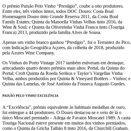
O prémio Paixão Pelo Vinho “Prestígio”, coube a oito produtores.
Entre eles, três vinhos tintos, todos DOC Douro: Costa Boal
Homenagem Douro tinto Grande Reserva 2011, da Costa Boal
Family Estates; Quinta da Manoella Vinhas Velhas tinto 2016, da
Wine & Soul; e Quinta da Oliveirinha Vinha Franca tinto (Touriga
Franca) 2013, produzido pela família Alves de Sousa.
Apenas um vinho branco ganhou “Prestígio”, foi o Terrantez do Pico,
com Indicação Geográfica Açores, da colheita de 2018, produzido
pela Azores Wine Company.
Os Vinhos do Porto Vintage 2017 também estiveram em destaque,
arrecadando quatro destes prémios mais altos: Portal, da Quinta do
Portal; Croft Quinta da Roeda Serikos e Taylor’s Vargellas Vinha
Velha, ambos produzidos por Quinta & Vineyard Bottlers – Vinhos; e
Quinta das Lamelas, de José António da Fonseca Augusto Guedes.
PAIXÃO PELO VINHO EXCELÊNCIA
A “Excelência”, prémio equivalente às habituais medalhas de ouro,
foi entregue a 44 produtores. O Douro destacou-se e veio de lá o
único Moscatel premiado – Adega de Favaios Moscatel 1989. A casta
Touriga Nacional esteve presente em muitos dos vinhos premiados,
como o Quinta da Gricha Talhão 8 tinto 2016, da Churchill Graham.