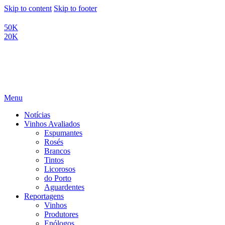
Skip to content
Skip to footer
50K
20K
Menu
Notícias
Vinhos Avaliados
Espumantes
Rosés
Brancos
Tintos
Licorosos
do Porto
Aguardentes
Reportagens
Vinhos
Produtores
Enólogos