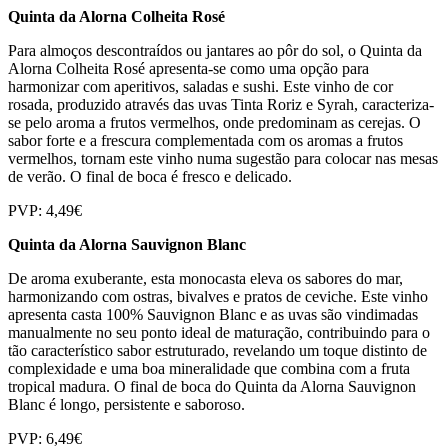
Quinta da Alorna Colheita Rosé
Para almoços descontraídos ou jantares ao pôr do sol, o Quinta da
Alorna Colheita Rosé apresenta-se como uma opção para
harmonizar com aperitivos, saladas e sushi. Este vinho de cor
rosada, produzido através das uvas Tinta Roriz e Syrah, caracteriza-
se pelo aroma a frutos vermelhos, onde predominam as cerejas. O
sabor forte e a frescura complementada com os aromas a frutos
vermelhos, tornam este vinho numa sugestão para colocar nas mesas
de verão. O final de boca é fresco e delicado.
PVP: 4,49€
Quinta da Alorna Sauvignon Blanc
De aroma exuberante, esta monocasta eleva os sabores do mar,
harmonizando com ostras, bivalves e pratos de ceviche. Este vinho
apresenta casta 100% Sauvignon Blanc e as uvas são vindimadas
manualmente no seu ponto ideal de maturação, contribuindo para o
tão característico sabor estruturado, revelando um toque distinto de
complexidade e uma boa mineralidade que combina com a fruta
tropical madura. O final de boca do Quinta da Alorna Sauvignon
Blanc é longo, persistente e saboroso.
PVP: 6,49€