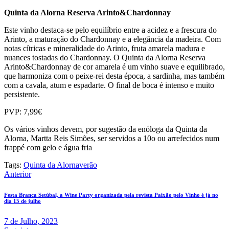
Quinta da Alorna Reserva Arinto&Chardonnay
Este vinho destaca-se pelo equilíbrio entre a acidez e a frescura do
Arinto, a maturação do Chardonnay e a elegância da madeira. Com
notas cítricas e mineralidade do Arinto, fruta amarela madura e
nuances tostadas do Chardonnay. O Quinta da Alorna Reserva
Arinto&Chardonnay de cor amarela é um vinho suave e equilibrado,
que harmoniza com o peixe-rei desta época, a sardinha, mas também
com a cavala, atum e espadarte. O final de boca é intenso e muito
persistente.
PVP: 7,99€
Os vários vinhos devem, por sugestão da enóloga da Quinta da
Alorna, Martta Reis Simões, ser servidos a 10o ou arrefecidos num
frappé com gelo e água fria
Tags:
Quinta da Alorna
verão
Navegação
Anterior
de
Festa Branca Setúbal, a Wine Party organizada pela revista Paixão pelo Vinho é já no
artigos
dia 15 de julho
7 de Julho, 2023