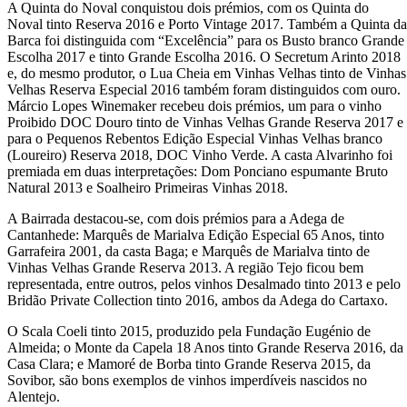
A Quinta do Noval conquistou dois prémios, com os Quinta do
Noval tinto Reserva 2016 e Porto Vintage 2017. Também a Quinta da
Barca foi distinguida com “Excelência” para os Busto branco Grande
Escolha 2017 e tinto Grande Escolha 2016. O Secretum Arinto 2018
e, do mesmo produtor, o Lua Cheia em Vinhas Velhas tinto de Vinhas
Velhas Reserva Especial 2016 também foram distinguidos com ouro.
Márcio Lopes Winemaker recebeu dois prémios, um para o vinho
Proibido DOC Douro tinto de Vinhas Velhas Grande Reserva 2017 e
para o Pequenos Rebentos Edição Especial Vinhas Velhas branco
(Loureiro) Reserva 2018, DOC Vinho Verde. A casta Alvarinho foi
premiada em duas interpretações: Dom Ponciano espumante Bruto
Natural 2013 e Soalheiro Primeiras Vinhas 2018.
A Bairrada destacou-se, com dois prémios para a Adega de
Cantanhede: Marquês de Marialva Edição Especial 65 Anos, tinto
Garrafeira 2001, da casta Baga; e Marquês de Marialva tinto de
Vinhas Velhas Grande Reserva 2013. A região Tejo ficou bem
representada, entre outros, pelos vinhos Desalmado tinto 2013 e pelo
Bridão Private Collection tinto 2016, ambos da Adega do Cartaxo.
O Scala Coeli tinto 2015, produzido pela Fundação Eugénio de
Almeida; o Monte da Capela 18 Anos tinto Grande Reserva 2016, da
Casa Clara; e Mamoré de Borba tinto Grande Reserva 2015, da
Sovibor, são bons exemplos de vinhos imperdíveis nascidos no
Alentejo.