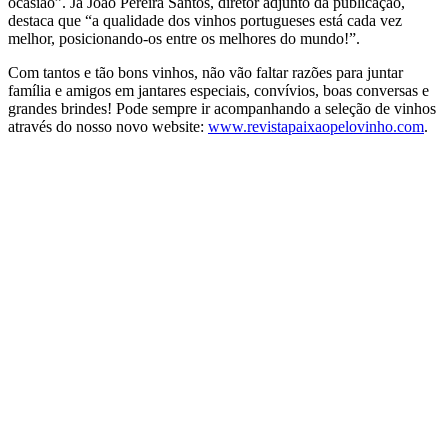
ocasião”. Já João Pereira Santos, diretor adjunto da publicação,
destaca que “a qualidade dos vinhos portugueses está cada vez
melhor, posicionando-os entre os melhores do mundo!”.
Com tantos e tão bons vinhos, não vão faltar razões para juntar
família e amigos em jantares especiais, convívios, boas conversas e
grandes brindes! Pode sempre ir acompanhando a seleção de vinhos
através do nosso novo website:
www.revistapaixaopelovinho.com
.