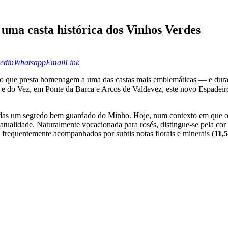
 uma casta histórica dos Vinhos Verdes
edin
Whatsapp
Email
Copy
URL
to
edin
Whatsapp
Email
Link
clipboard
ho que presta homenagem a uma das castas mais emblemáticas — e dura
a e do Vez, em Ponte da Barca e Arcos de Valdevez, este novo Espadeir
cadas um segredo bem guardado do Minho. Hoje, num contexto em que o
atualidade. Naturalmente vocacionada para rosés, distingue-se pela cor 
 frequentemente acompanhados por subtis notas florais e minerais (
11,