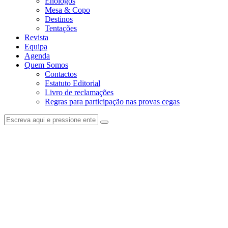
Enólogos
Mesa & Copo
Destinos
Tentações
Revista
Equipa
Agenda
Quem Somos
Contactos
Estatuto Editorial
Livro de reclamações
Regras para participação nas provas cegas
facebook-
instagram
1