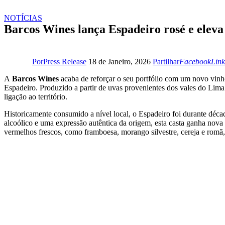
NOTÍCIAS
Barcos Wines lança Espadeiro rosé e eleva
Facebook
Link
Por
Press Release
18 de Janeiro, 2026
Partilhar
Facebook
Link
A
Barcos Wines
acaba de reforçar o seu portfólio com um novo vin
Espadeiro. Produzido a partir de uvas provenientes dos vales do Lim
ligação ao território.
Historicamente consumido a nível local, o Espadeiro foi durante dé
alcoólico e uma expressão autêntica da origem, esta casta ganha nova 
vermelhos frescos, como framboesa, morango silvestre, cereja e romã,