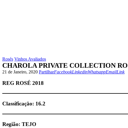
Rosés
Vinhos Avaliados
CHAROLA PRIVATE COLLECTION RO
Facebook
Linkedin
Whatsapp
Email
Copy
21 de Janeiro, 2020
Partilhar
Facebook
Linkedin
Whatsapp
Email
Link
URL
to
REG ROSÉ 2018
clipbo
Classificaçāo:
16.2
Região:
TEJO