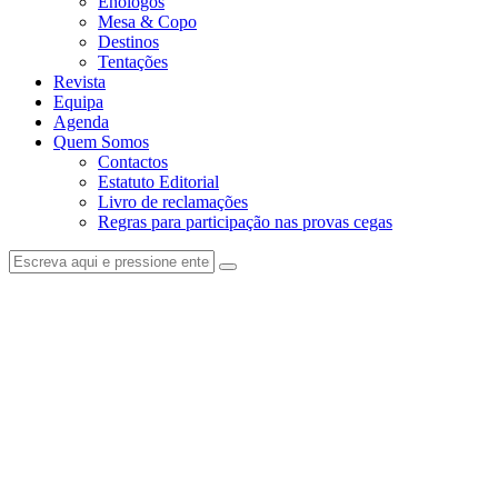
Enólogos
Mesa & Copo
Destinos
Tentações
Revista
Equipa
Agenda
Quem Somos
Contactos
Estatuto Editorial
Livro de reclamações
Regras para participação nas provas cegas
facebook-
instagram
1