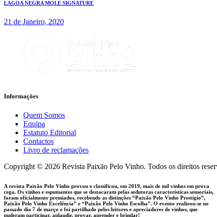
LAGOA NEGRA MOLE SIGNATURE
21 de Janeiro, 2020
Informaçōes
Quem Somos
Equipa
Estatuto Editorial
Contactos
Livro de reclamações
facebook-
instagram
Copyright © 2026 Revista Paixāo Pelo Vinho. Todos os direitos rese
1
A revista Paixão Pelo Vinho provou e classificou, em 2019, mais de mil vinhos em prova
cega. Os vinhos e espumantes que se destacaram pelas sedutoras características sensoriais,
foram oficialmente premiados, recebendo as distinções “Paixão Pelo Vinho Prestígio”,
Paixão Pelo Vinho Excelência” e “Paixão Pelo Vinho Escolha”. O evento realizou-se no
passado dia 7 de março e foi partilhado pelos leitores e apreciadores de vinhos, que
puderam participar, aplaudir, provar, aprender e brindar!