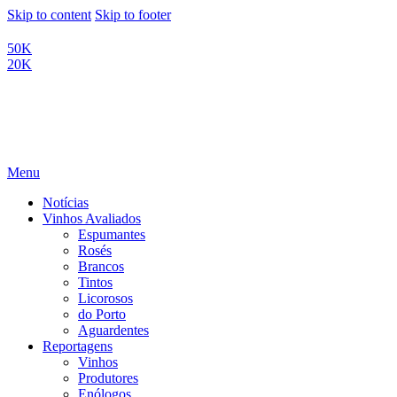
Skip to content
Skip to footer
50K
20K
Menu
Notícias
Vinhos Avaliados
Espumantes
Rosés
Brancos
Tintos
Licorosos
do Porto
Aguardentes
Reportagens
Vinhos
Produtores
Enólogos