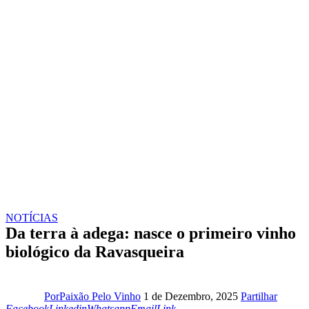
NOTÍCIAS
Da terra à adega: nasce o primeiro vinho
biológico da Ravasqueira
Facebo
Por
Paixão Pelo Vinho
1 de Dezembro, 2025
Partilhar
Linkedin
Whatsapp
Email
Copy
Facebook
Linkedin
Whatsapp
Email
Link