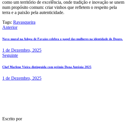
como um território de excelência, onde tradição e inovação se unem
num propósito comum: criar vinhos que refletem o respeito pela
terra e a paixão pela autenticidade.
Tags:
Ravasqueira
Navegação
Anterior
de
Novo mural na Adega de Favaios celebra o papel das mulheres na identidade do Douro.
artigos
1 de Dezembro, 2025
Seguinte
​Chef Marlene Vieira distinguida com prémio Dona Antónia 2025
1 de Dezembro, 2025
Escrito por