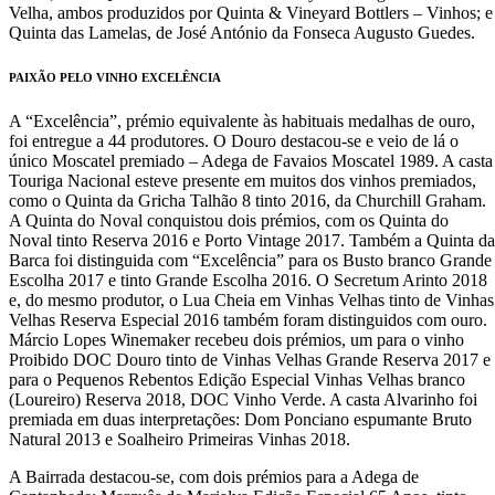
Velha, ambos produzidos por Quinta & Vineyard Bottlers – Vinhos; e
Quinta das Lamelas, de José António da Fonseca Augusto Guedes.
PAIXÃO PELO VINHO EXCELÊNCIA
A “Excelência”, prémio equivalente às habituais medalhas de ouro,
foi entregue a 44 produtores. O Douro destacou-se e veio de lá o
único Moscatel premiado – Adega de Favaios Moscatel 1989. A casta
Touriga Nacional esteve presente em muitos dos vinhos premiados,
como o Quinta da Gricha Talhão 8 tinto 2016, da Churchill Graham.
A Quinta do Noval conquistou dois prémios, com os Quinta do
Noval tinto Reserva 2016 e Porto Vintage 2017. Também a Quinta da
Barca foi distinguida com “Excelência” para os Busto branco Grande
Escolha 2017 e tinto Grande Escolha 2016. O Secretum Arinto 2018
e, do mesmo produtor, o Lua Cheia em Vinhas Velhas tinto de Vinhas
Velhas Reserva Especial 2016 também foram distinguidos com ouro.
Márcio Lopes Winemaker recebeu dois prémios, um para o vinho
Proibido DOC Douro tinto de Vinhas Velhas Grande Reserva 2017 e
para o Pequenos Rebentos Edição Especial Vinhas Velhas branco
(Loureiro) Reserva 2018, DOC Vinho Verde. A casta Alvarinho foi
premiada em duas interpretações: Dom Ponciano espumante Bruto
Natural 2013 e Soalheiro Primeiras Vinhas 2018.
A Bairrada destacou-se, com dois prémios para a Adega de