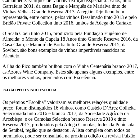
Cantanhede: Marquês de Marialva Edição Especial 65 Anos, tinto
Garrafeira 2001, da casta Baga; e Marquês de Marialva tinto de
Vinhas Velhas Grande Reserva 2013. A região Tejo ficou bem
representada, entre outros, pelos vinhos Desalmado tinto 2013 e pelo
Bridão Private Collection tinto 2016, ambos da Adega do Cartaxo.
O Scala Coeli tinto 2015, produzido pela Fundação Eugénio de
Almeida; o Monte da Capela 18 Anos tinto Grande Reserva 2016, da
Casa Clara; e Mamoré de Borba tinto Grande Reserva 2015, da
Sovibor, são bons exemplos de vinhos imperdíveis nascidos no
Alentejo.
A ilha do Pico também brilhou com o Vinha Centenária branco 2017,
as Azores Wine Company. Estes são apenas alguns exemplos, entre
os melhores vinhos, premiados com Excelência.
PAIXÃO PELO VINHO ESCOLHA
Os prémios “Escolha” valorizam as melhores relações qualidade-
preço, foram distinguidos 16 vinhos, como Castelo D’Arez Colheita
Selecionada tinto 2016 e branco 2017, da Sociedade Agrícola da
Arcebispa, e os Camolas Selection branco Reserva 2018 e tinto
Reserva 2017, produzidos pela Adega Camolas, todos da Península
de Setúbal, região que se destacou. A lista completa com todos os
premiados, pode ser consultada na próxima edição da revista Paixão