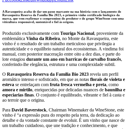
URL
to
A Ravasqueira acaba de dar um passo marcante na sua história com o lançamento do
clipboard
Ravasqueira Reserva da Família Bio 2023, o primeiro vinho certificado biológico da
marca, que vem reafirmar o compromisso do produtor e do grupo WineStone com uma
viticultura responsável, sustentável e fiel às origens.
Produzido exclusivamente com
Touriga Nacional
, proveniente da
emblemática
Vinha da Ribeira
, no Monte da Ravasqueira, este
vinho é o resultado de um trabalho meticuloso que privilegia a
autenticidade e o equilíbrio natural dos ecossistemas. A vindima foi
manual, com posterior maceração entre oito a dez dias, e parte do
lote estagiou
durante um ano em barricas de carvalho francês
,
conferindo-lhe elegância, estrutura e uma complexidade subtil.
O
Ravasqueira Reserva da Família Bio 2023
revela um perfil
aromático intenso e sofisticado, em que as notas
florais de violeta e
esteva
se entrelaçam com
fruta fresca vermelha e preta
, como
amora e mirtilo
, enriquecidas por delicadas nuances de
baunilha e
especiarias finas
. O conjunto é equilibrado, vibrante e fiel à casta e
ao terroir que o origina.
Para
David Baverstock
, Chairman Winemaker da WineStone, este
vinho é “a expressão pura do respeito pela terra, da dedicação ao
detalhe e da vontade constante de evoluir. É um vinho que nasce de
um trabalho cuidadoso, que une tradição e conhecimento, e que