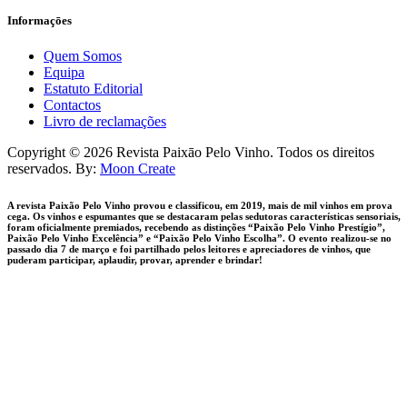
Informaçōes
Quem Somos
Equipa
Estatuto Editorial
Contactos
Livro de reclamações
facebook-
instagram
Copyright © 2026 Revista Paixāo Pelo Vinho. Todos os direitos
1
reservados. By:
Moon Create
A revista Paixão Pelo Vinho provou e classificou, em 2019, mais de mil vinhos em prova
cega. Os vinhos e espumantes que se destacaram pelas sedutoras características sensoriais,
foram oficialmente premiados, recebendo as distinções “Paixão Pelo Vinho Prestígio”,
Paixão Pelo Vinho Excelência” e “Paixão Pelo Vinho Escolha”. O evento realizou-se no
passado dia 7 de março e foi partilhado pelos leitores e apreciadores de vinhos, que
puderam participar, aplaudir, provar, aprender e brindar!