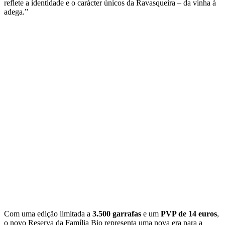
reflete a identidade e o carácter únicos da Ravasqueira – da vinha à
adega.”
Com uma edição limitada a
3.500 garrafas
e um
PVP de 14 euros
,
o novo Reserva da Família Bio representa uma nova era para a