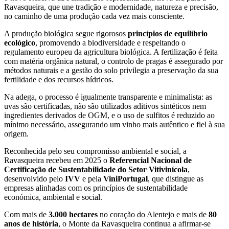
Ravasqueira, que une tradição e modernidade, natureza e precisão,
no caminho de uma produção cada vez mais consciente.
A produção biológica segue rigorosos
princípios de equilíbrio
ecológico
, promovendo a biodiversidade e respeitando o
regulamento europeu da agricultura biológica. A fertilização é feita
com matéria orgânica natural, o controlo de pragas é assegurado por
métodos naturais e a gestão do solo privilegia a preservação da sua
fertilidade e dos recursos hídricos.
Na adega, o processo é igualmente transparente e minimalista: as
uvas são certificadas, não são utilizados aditivos sintéticos nem
ingredientes derivados de OGM, e o uso de sulfitos é reduzido ao
mínimo necessário, assegurando um vinho mais autêntico e fiel à sua
origem.
Reconhecida pelo seu compromisso ambiental e social, a
Ravasqueira recebeu em 2025 o
Referencial Nacional de
Certificação de Sustentabilidade do Setor Vitivinícola
,
desenvolvido pelo
IVV
e pela
ViniPortugal
, que distingue as
empresas alinhadas com os princípios de sustentabilidade
económica, ambiental e social.
Com mais de
3.000 hectares
no coração do Alentejo e mais de
80
anos de história
, o Monte da Ravasqueira continua a afirmar-se