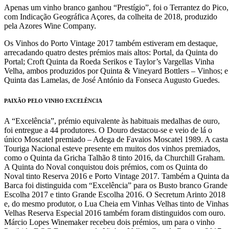
Apenas um vinho branco ganhou “Prestígio”, foi o Terrantez do Pico,
com Indicação Geográfica Açores, da colheita de 2018, produzido
pela Azores Wine Company.
Os Vinhos do Porto Vintage 2017 também estiveram em destaque,
arrecadando quatro destes prémios mais altos: Portal, da Quinta do
Portal; Croft Quinta da Roeda Serikos e Taylor’s Vargellas Vinha
Velha, ambos produzidos por Quinta & Vineyard Bottlers – Vinhos; e
Quinta das Lamelas, de José António da Fonseca Augusto Guedes.
PAIXÃO PELO VINHO EXCELÊNCIA
A “Excelência”, prémio equivalente às habituais medalhas de ouro,
foi entregue a 44 produtores. O Douro destacou-se e veio de lá o
único Moscatel premiado – Adega de Favaios Moscatel 1989. A casta
Touriga Nacional esteve presente em muitos dos vinhos premiados,
como o Quinta da Gricha Talhão 8 tinto 2016, da Churchill Graham.
A Quinta do Noval conquistou dois prémios, com os Quinta do
Noval tinto Reserva 2016 e Porto Vintage 2017. Também a Quinta da
Barca foi distinguida com “Excelência” para os Busto branco Grande
Escolha 2017 e tinto Grande Escolha 2016. O Secretum Arinto 2018
e, do mesmo produtor, o Lua Cheia em Vinhas Velhas tinto de Vinhas
Velhas Reserva Especial 2016 também foram distinguidos com ouro.
Márcio Lopes Winemaker recebeu dois prémios, um para o vinho