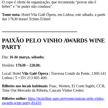
O copo é oferta da organização, que recomenda “provar não é
beber” e “se puder não conduza”.
Tome nota:
Hotel Vila Galé Ópera, em Lisboa, este sábado, a partir
das 17h30 horas! Tchim-Tchim!
__________________________
PAIXÃO PELO VINHO AWARDS WINE
PARTY
Dia:
16 de março, sábado;
Horário:
17h30 – 22h30;
Local: Hotel
Vila Galé Ópera
| Travessa Conde da Ponte, 1300-141
Lisboa | T.+351 213 605 400;
Bilhetes nos locais habituais:
Fnac, Worten, El Corte Inglés, CCB,
Time Out Mercado da Ribeira, Cascais Visitor Center;
Bilhetes online:
https://ticketline.sapo.pt/evento/paixao-pelo-vinho-
awards-wine-party-81416