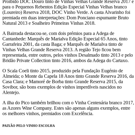
Proibido DOC Douro tinto de Vinhas Velhas Grande Reserva 2017 e
para o Pequenos Rebentos Edição Especial Vinhas Velhas branco
(Loureiro) Reserva 2018, DOC Vinho Verde. A casta Alvarinho foi
premiada em duas interpretações: Dom Ponciano espumante Bruto
Natural 2013 e Soalheiro Primeiras Vinhas 2018.
A Bairrada destacou-se, com dois prémios para a Adega de
Cantanhede: Marquês de Marialva Edição Especial 65 Anos, tinto
Garrafeira 2001, da casta Baga; e Marquês de Marialva tinto de
Vinhas Velhas Grande Reserva 2013. A região Tejo ficou bem
representada, entre outros, pelos vinhos Desalmado tinto 2013 e pelo
Bridão Private Collection tinto 2016, ambos da Adega do Cartaxo.
O Scala Coeli tinto 2015, produzido pela Fundação Eugénio de
Almeida; o Monte da Capela 18 Anos tinto Grande Reserva 2016, da
Casa Clara; e Mamoré de Borba tinto Grande Reserva 2015, da
Sovibor, são bons exemplos de vinhos imperdíveis nascidos no
Alentejo.
A ilha do Pico também brilhou com o Vinha Centenária branco 2017,
as Azores Wine Company. Estes são apenas alguns exemplos, entre
os melhores vinhos, premiados com Excelência.
PAIXÃO PELO VINHO ESCOLHA