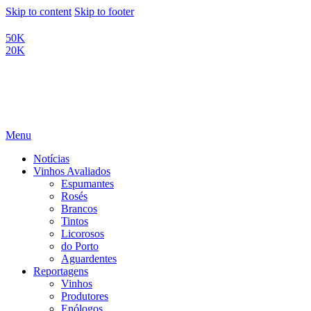
Skip to content
Skip to footer
50K
20K
Menu
Notícias
Vinhos Avaliados
Espumantes
Rosés
Brancos
Tintos
Licorosos
do Porto
Aguardentes
Reportagens
Vinhos
Produtores
Enólogos