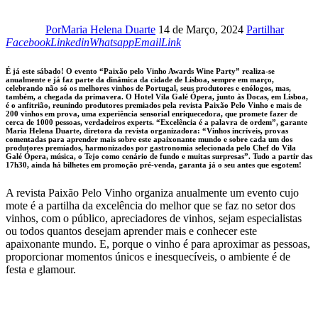
Por
Maria Helena Duarte
14 de Março, 2024
Partilhar
Linkedin
Whatsapp
Email
Copy
Facebook
Linkedin
Whatsapp
Email
Link
URL
to
É já este sábado! O evento “Paixão pelo Vinho Awards Wine Party” realiza-se
clipboard
anualmente e já faz parte da dinâmica da cidade de Lisboa, sempre em março,
celebrando não só os melhores vinhos de Portugal, seus produtores e enólogos, mas,
também, a chegada da primavera. O Hotel Vila Galé Ópera, junto às Docas, em Lisboa,
é o anfitrião, reunindo produtores premiados pela revista Paixão Pelo Vinho e mais de
200 vinhos em prova, uma experiência sensorial enriquecedora, que promete fazer de
cerca de 1000 pessoas, verdadeiros experts. “Excelência é a palavra de ordem”, garante
Maria Helena Duarte, diretora da revista organizadora: “Vinhos incríveis, provas
comentadas para aprender mais sobre este apaixonante mundo e sobre cada um dos
produtores premiados, harmonizados por gastronomia selecionada pelo Chef do Vila
Galé Ópera, música, o Tejo como cenário de fundo e muitas surpresas”. Tudo a partir das
17h30, ainda há bilhetes em promoção pré-venda, garanta já o seu antes que esgotem!
A revista Paixão Pelo Vinho organiza anualmente um evento cujo
mote é a partilha da excelência do melhor que se faz no setor dos
vinhos, com o público, apreciadores de vinhos, sejam especialistas
ou todos quantos desejam aprender mais e conhecer este
apaixonante mundo. E, porque o vinho é para aproximar as pessoas,
proporcionar momentos únicos e inesquecíveis, o ambiente é de
festa e glamour.