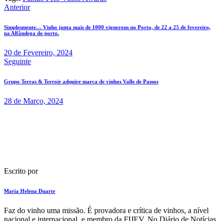
Navegação
Anterior
de
Simplesmente… Vinho junta mais de 1000 vignerons no Porto, de 22 a 25 de fevereiro,
artigos
na Alfândega do porto.
20 de Fevereiro, 2024
Seguinte
Grupo Terras & Terroir adquire marca de vinhos Valle de Passos
28 de Março, 2024
Escrito por
Maria Helena Duarte
F​az do vinho uma missão. É provadora e crítica de vinhos​, a nível
nacional e internacional, e membro da FIJEV. ​No Diário de Notícias​