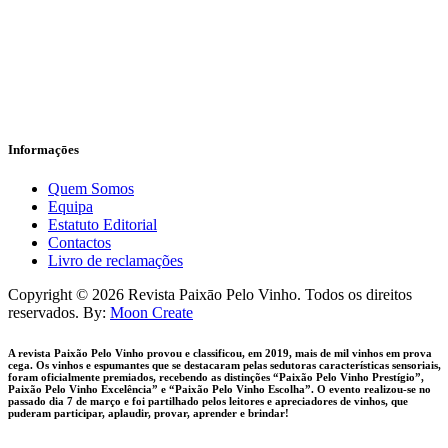
Informaçōes
Quem Somos
Equipa
Estatuto Editorial
Contactos
Livro de reclamações
facebook-
instagram
Copyright © 2026 Revista Paixāo Pelo Vinho. Todos os direitos
1
reservados. By:
Moon Create
A revista Paixão Pelo Vinho provou e classificou, em 2019, mais de mil vinhos em prova
cega. Os vinhos e espumantes que se destacaram pelas sedutoras características sensoriais,
foram oficialmente premiados, recebendo as distinções “Paixão Pelo Vinho Prestígio”,
Paixão Pelo Vinho Excelência” e “Paixão Pelo Vinho Escolha”. O evento realizou-se no
passado dia 7 de março e foi partilhado pelos leitores e apreciadores de vinhos, que
puderam participar, aplaudir, provar, aprender e brindar!