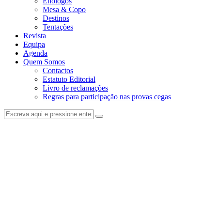
Enólogos
Mesa & Copo
Destinos
Tentações
Revista
Equipa
Agenda
Quem Somos
Contactos
Estatuto Editorial
Livro de reclamações
Regras para participação nas provas cegas
facebook-
instagram
1