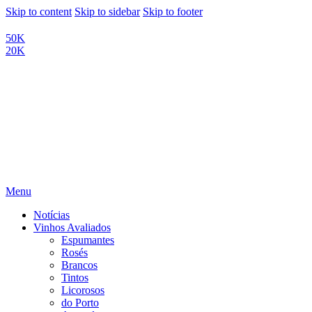
Skip to content
Skip to sidebar
Skip to footer
50K
20K
Menu
Notícias
Vinhos Avaliados
Espumantes
Rosés
Brancos
Tintos
Licorosos
do Porto