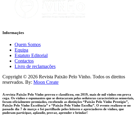
Informaçōes
Quem Somos
Equipa
Estatuto Editorial
Contactos
Livro de reclamações
facebook-
instagram
Copyright © 2026 Revista Paixāo Pelo Vinho. Todos os direitos
1
reservados. By:
Moon Create
A revista Paixão Pelo Vinho provou e classificou, em 2019, mais de mil vinhos em prova
cega. Os vinhos e espumantes que se destacaram pelas sedutoras características sensoriais,
foram oficialmente premiados, recebendo as distinções “Paixão Pelo Vinho Prestígio”,
Paixão Pelo Vinho Excelência” e “Paixão Pelo Vinho Escolha”. O evento realizou-se no
passado dia 7 de março e foi partilhado pelos leitores e apreciadores de vinhos, que
puderam participar, aplaudir, provar, aprender e brindar!