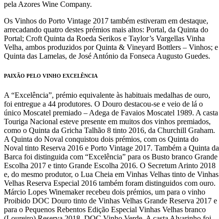
pela Azores Wine Company.
Os Vinhos do Porto Vintage 2017 também estiveram em destaque,
arrecadando quatro destes prémios mais altos: Portal, da Quinta do
Portal; Croft Quinta da Roeda Serikos e Taylor’s Vargellas Vinha
Velha, ambos produzidos por Quinta & Vineyard Bottlers – Vinhos; e
Quinta das Lamelas, de José António da Fonseca Augusto Guedes.
PAIXÃO PELO VINHO EXCELÊNCIA
A “Excelência”, prémio equivalente às habituais medalhas de ouro,
foi entregue a 44 produtores. O Douro destacou-se e veio de lá o
único Moscatel premiado – Adega de Favaios Moscatel 1989. A casta
Touriga Nacional esteve presente em muitos dos vinhos premiados,
como o Quinta da Gricha Talhão 8 tinto 2016, da Churchill Graham.
A Quinta do Noval conquistou dois prémios, com os Quinta do
Noval tinto Reserva 2016 e Porto Vintage 2017. Também a Quinta da
Barca foi distinguida com “Excelência” para os Busto branco Grande
Escolha 2017 e tinto Grande Escolha 2016. O Secretum Arinto 2018
e, do mesmo produtor, o Lua Cheia em Vinhas Velhas tinto de Vinhas
Velhas Reserva Especial 2016 também foram distinguidos com ouro.
Márcio Lopes Winemaker recebeu dois prémios, um para o vinho
Proibido DOC Douro tinto de Vinhas Velhas Grande Reserva 2017 e
para o Pequenos Rebentos Edição Especial Vinhas Velhas branco
(Loureiro) Reserva 2018, DOC Vinho Verde. A casta Alvarinho foi