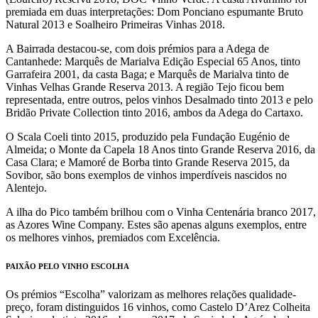
premiada em duas interpretações: Dom Ponciano espumante Bruto
Natural 2013 e Soalheiro Primeiras Vinhas 2018.
A Bairrada destacou-se, com dois prémios para a Adega de
Cantanhede: Marquês de Marialva Edição Especial 65 Anos, tinto
Garrafeira 2001, da casta Baga; e Marquês de Marialva tinto de
Vinhas Velhas Grande Reserva 2013. A região Tejo ficou bem
representada, entre outros, pelos vinhos Desalmado tinto 2013 e pelo
Bridão Private Collection tinto 2016, ambos da Adega do Cartaxo.
O Scala Coeli tinto 2015, produzido pela Fundação Eugénio de
Almeida; o Monte da Capela 18 Anos tinto Grande Reserva 2016, da
Casa Clara; e Mamoré de Borba tinto Grande Reserva 2015, da
Sovibor, são bons exemplos de vinhos imperdíveis nascidos no
Alentejo.
A ilha do Pico também brilhou com o Vinha Centenária branco 2017,
as Azores Wine Company. Estes são apenas alguns exemplos, entre
os melhores vinhos, premiados com Excelência.
PAIXÃO PELO VINHO ESCOLHA
Os prémios “Escolha” valorizam as melhores relações qualidade-
preço, foram distinguidos 16 vinhos, como Castelo D’Arez Colheita