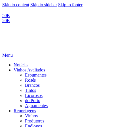
Skip to content
Skip to sidebar
Skip to footer
50K
20K
Menu
Notícias
Vinhos Avaliados
Espumantes
Rosés
Brancos
Tintos
Licorosos
do Porto
Aguardentes
Reportagens
Vinhos
Produtores
Enólogos