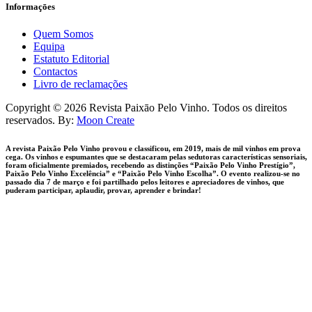
Informaçōes
Quem Somos
Equipa
Estatuto Editorial
Contactos
Livro de reclamações
facebook-
instagram
Copyright © 2026 Revista Paixāo Pelo Vinho. Todos os direitos
1
reservados. By:
Moon Create
A revista Paixão Pelo Vinho provou e classificou, em 2019, mais de mil vinhos em prova
cega. Os vinhos e espumantes que se destacaram pelas sedutoras características sensoriais,
foram oficialmente premiados, recebendo as distinções “Paixão Pelo Vinho Prestígio”,
Paixão Pelo Vinho Excelência” e “Paixão Pelo Vinho Escolha”. O evento realizou-se no
passado dia 7 de março e foi partilhado pelos leitores e apreciadores de vinhos, que
puderam participar, aplaudir, provar, aprender e brindar!