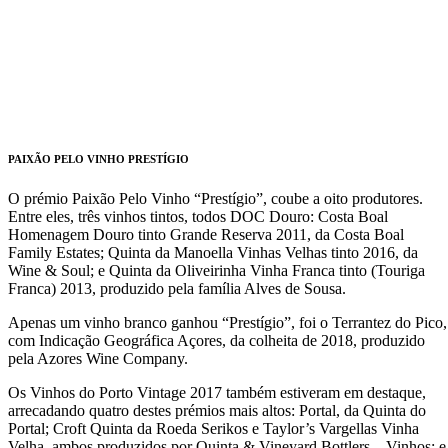
PAIXÃO PELO VINHO PRESTÍGIO
O prémio Paixão Pelo Vinho “Prestígio”, coube a oito produtores.
Entre eles, três vinhos tintos, todos DOC Douro: Costa Boal
Homenagem Douro tinto Grande Reserva 2011, da Costa Boal
Family Estates; Quinta da Manoella Vinhas Velhas tinto 2016, da
Wine & Soul; e Quinta da Oliveirinha Vinha Franca tinto (Touriga
Franca) 2013, produzido pela família Alves de Sousa.
Apenas um vinho branco ganhou “Prestígio”, foi o Terrantez do Pico,
com Indicação Geográfica Açores, da colheita de 2018, produzido
pela Azores Wine Company.
Os Vinhos do Porto Vintage 2017 também estiveram em destaque,
arrecadando quatro destes prémios mais altos: Portal, da Quinta do
Portal; Croft Quinta da Roeda Serikos e Taylor’s Vargellas Vinha
Velha, ambos produzidos por Quinta & Vineyard Bottlers – Vinhos; e