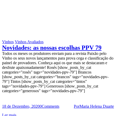
Vinhos
Vinhos Avaliados
Novidades: as nossas escolhas PPV 79
Todos os meses os produtores enviam para a revista Paixão pelo
Vinho os seus novos lançamentos para prova cega e classificação do
painel de provadores. Conheça aqui os que mais se destacaram e
desfrute apaixonadamente! Rosés [show_posts_by_cat
categories="rosés" tags="novidades-ppv-79"] Brancos
[show_posts_by_cat categories="brancos" tags="novidades-ppv-
79"] Tintos [show_posts_by_cat categories="tintos"
tags="novidades-ppv-79"] Generosos [show_posts_by_cat
categories="generosos" tags="novidades-ppv-79"]
18 de Dezembro, 2020
0
Comments
Por
Maria Helena Duarte
Ler mais