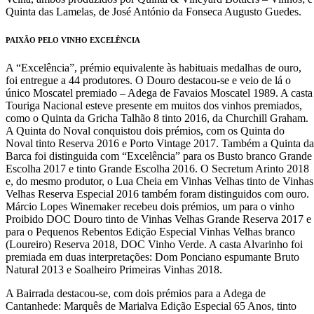
Quinta das Lamelas, de José António da Fonseca Augusto Guedes.
PAIXÃO PELO VINHO EXCELÊNCIA
A “Excelência”, prémio equivalente às habituais medalhas de ouro,
foi entregue a 44 produtores. O Douro destacou-se e veio de lá o
único Moscatel premiado – Adega de Favaios Moscatel 1989. A casta
Touriga Nacional esteve presente em muitos dos vinhos premiados,
como o Quinta da Gricha Talhão 8 tinto 2016, da Churchill Graham.
A Quinta do Noval conquistou dois prémios, com os Quinta do
Noval tinto Reserva 2016 e Porto Vintage 2017. Também a Quinta da
Barca foi distinguida com “Excelência” para os Busto branco Grande
Escolha 2017 e tinto Grande Escolha 2016. O Secretum Arinto 2018
e, do mesmo produtor, o Lua Cheia em Vinhas Velhas tinto de Vinhas
Velhas Reserva Especial 2016 também foram distinguidos com ouro.
Márcio Lopes Winemaker recebeu dois prémios, um para o vinho
Proibido DOC Douro tinto de Vinhas Velhas Grande Reserva 2017 e
para o Pequenos Rebentos Edição Especial Vinhas Velhas branco
(Loureiro) Reserva 2018, DOC Vinho Verde. A casta Alvarinho foi
premiada em duas interpretações: Dom Ponciano espumante Bruto
Natural 2013 e Soalheiro Primeiras Vinhas 2018.
A Bairrada destacou-se, com dois prémios para a Adega de
Cantanhede: Marquês de Marialva Edição Especial 65 Anos, tinto