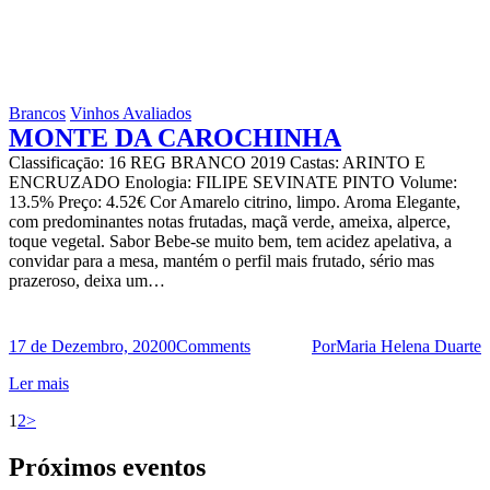
Brancos
Vinhos Avaliados
MONTE DA CAROCHINHA
Classificaçāo: 16 REG BRANCO 2019 Castas: ARINTO E
ENCRUZADO Enologia: FILIPE SEVINATE PINTO Volume:
13.5% Preço: 4.52€ Cor Amarelo citrino, limpo. Aroma Elegante,
com predominantes notas frutadas, maçã verde, ameixa, alperce,
toque vegetal. Sabor Bebe-se muito bem, tem acidez apelativa, a
convidar para a mesa, mantém o perfil mais frutado, sério mas
prazeroso, deixa um…
17 de Dezembro, 2020
0
Comments
Por
Maria Helena Duarte
Ler mais
Paginação
Page
Page
1
2
>
dos
Próximos eventos
conteúdos