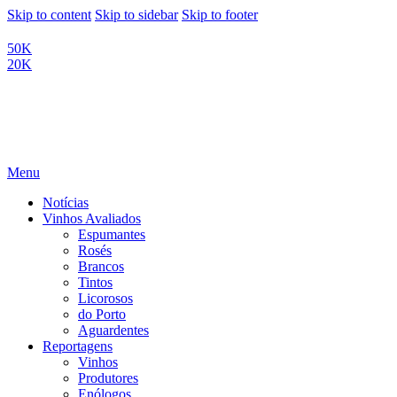
Skip to content
Skip to sidebar
Skip to footer
50K
20K
Menu
Notícias
Vinhos Avaliados
Espumantes
Rosés
Brancos
Tintos
Licorosos
do Porto
Aguardentes
Reportagens
Vinhos
Produtores
Enólogos