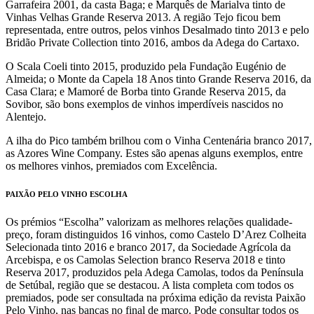
Garrafeira 2001, da casta Baga; e Marquês de Marialva tinto de
Vinhas Velhas Grande Reserva 2013. A região Tejo ficou bem
representada, entre outros, pelos vinhos Desalmado tinto 2013 e pelo
Bridão Private Collection tinto 2016, ambos da Adega do Cartaxo.
O Scala Coeli tinto 2015, produzido pela Fundação Eugénio de
Almeida; o Monte da Capela 18 Anos tinto Grande Reserva 2016, da
Casa Clara; e Mamoré de Borba tinto Grande Reserva 2015, da
Sovibor, são bons exemplos de vinhos imperdíveis nascidos no
Alentejo.
A ilha do Pico também brilhou com o Vinha Centenária branco 2017,
as Azores Wine Company. Estes são apenas alguns exemplos, entre
os melhores vinhos, premiados com Excelência.
PAIXÃO PELO VINHO ESCOLHA
Os prémios “Escolha” valorizam as melhores relações qualidade-
preço, foram distinguidos 16 vinhos, como Castelo D’Arez Colheita
Selecionada tinto 2016 e branco 2017, da Sociedade Agrícola da
Arcebispa, e os Camolas Selection branco Reserva 2018 e tinto
Reserva 2017, produzidos pela Adega Camolas, todos da Península
de Setúbal, região que se destacou. A lista completa com todos os
premiados, pode ser consultada na próxima edição da revista Paixão
Pelo Vinho, nas bancas no final de março. Pode consultar todos os