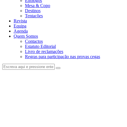
Enólogos
Mesa & Copo
Destinos
Tentações
Revista
Equipa
Agenda
Quem Somos
Contactos
Estatuto Editorial
Livro de reclamações
Regras para participação nas provas cegas
facebook-
instagram
1