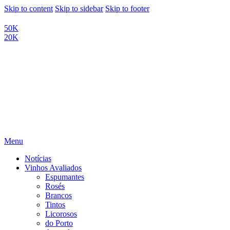
Skip to content
Skip to sidebar
Skip to footer
50K
20K
Menu
Notícias
Vinhos Avaliados
Espumantes
Rosés
Brancos
Tintos
Licorosos
do Porto