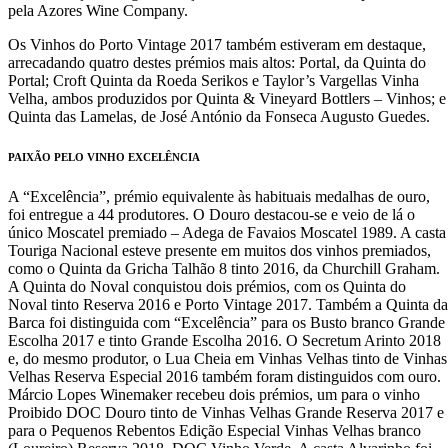
pela Azores Wine Company.
Os Vinhos do Porto Vintage 2017 também estiveram em destaque,
arrecadando quatro destes prémios mais altos: Portal, da Quinta do
Portal; Croft Quinta da Roeda Serikos e Taylor’s Vargellas Vinha
Velha, ambos produzidos por Quinta & Vineyard Bottlers – Vinhos; e
Quinta das Lamelas, de José António da Fonseca Augusto Guedes.
PAIXÃO PELO VINHO EXCELÊNCIA
A “Excelência”, prémio equivalente às habituais medalhas de ouro,
foi entregue a 44 produtores. O Douro destacou-se e veio de lá o
único Moscatel premiado – Adega de Favaios Moscatel 1989. A casta
Touriga Nacional esteve presente em muitos dos vinhos premiados,
como o Quinta da Gricha Talhão 8 tinto 2016, da Churchill Graham.
A Quinta do Noval conquistou dois prémios, com os Quinta do
Noval tinto Reserva 2016 e Porto Vintage 2017. Também a Quinta da
Barca foi distinguida com “Excelência” para os Busto branco Grande
Escolha 2017 e tinto Grande Escolha 2016. O Secretum Arinto 2018
e, do mesmo produtor, o Lua Cheia em Vinhas Velhas tinto de Vinhas
Velhas Reserva Especial 2016 também foram distinguidos com ouro.
Márcio Lopes Winemaker recebeu dois prémios, um para o vinho
Proibido DOC Douro tinto de Vinhas Velhas Grande Reserva 2017 e
para o Pequenos Rebentos Edição Especial Vinhas Velhas branco