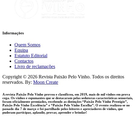
Informaçōes
Quem Somos
Equipa
Estatuto Editorial
Contactos
Livro de reclamações
facebook-
instagram
Copyright © 2026 Revista Paixāo Pelo Vinho. Todos os direitos
1
reservados. By:
Moon Create
A revista Paixão Pelo Vinho provou e classificou, em 2019, mais de mil vinhos em prova
cega. Os vinhos e espumantes que se destacaram pelas sedutoras características sensoriais,
foram oficialmente premiados, recebendo as distinções “Paixão Pelo Vinho Prestígio”,
Paixão Pelo Vinho Excelência” e “Paixão Pelo Vinho Escolha”. O evento realizou-se no
passado dia 7 de março e foi partilhado pelos leitores e apreciadores de vinhos, que
puderam participar, aplaudir, provar, aprender e brindar!