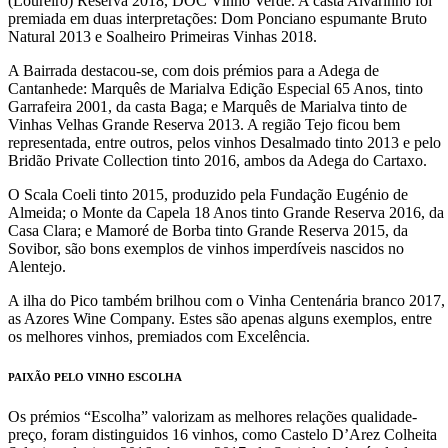
(Loureiro) Reserva 2018, DOC Vinho Verde. A casta Alvarinho foi
premiada em duas interpretações: Dom Ponciano espumante Bruto
Natural 2013 e Soalheiro Primeiras Vinhas 2018.
A Bairrada destacou-se, com dois prémios para a Adega de
Cantanhede: Marquês de Marialva Edição Especial 65 Anos, tinto
Garrafeira 2001, da casta Baga; e Marquês de Marialva tinto de
Vinhas Velhas Grande Reserva 2013. A região Tejo ficou bem
representada, entre outros, pelos vinhos Desalmado tinto 2013 e pelo
Bridão Private Collection tinto 2016, ambos da Adega do Cartaxo.
O Scala Coeli tinto 2015, produzido pela Fundação Eugénio de
Almeida; o Monte da Capela 18 Anos tinto Grande Reserva 2016, da
Casa Clara; e Mamoré de Borba tinto Grande Reserva 2015, da
Sovibor, são bons exemplos de vinhos imperdíveis nascidos no
Alentejo.
A ilha do Pico também brilhou com o Vinha Centenária branco 2017,
as Azores Wine Company. Estes são apenas alguns exemplos, entre
os melhores vinhos, premiados com Excelência.
PAIXÃO PELO VINHO ESCOLHA
Os prémios “Escolha” valorizam as melhores relações qualidade-
preço, foram distinguidos 16 vinhos, como Castelo D’Arez Colheita