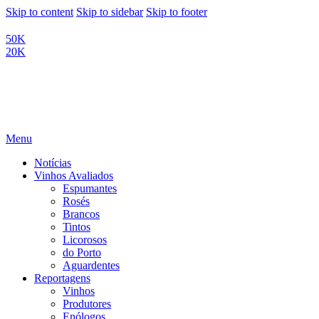
Skip to content
Skip to sidebar
Skip to footer
50K
20K
Menu
Notícias
Vinhos Avaliados
Espumantes
Rosés
Brancos
Tintos
Licorosos
do Porto
Aguardentes
Reportagens
Vinhos
Produtores
Enólogos