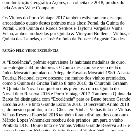
com Indicação Geográfica Açores, da colheita de 2018, produzido
pela Azores Wine Company.
Os Vinhos do Porto Vintage 2017 também estiveram em destaque,
arrecadando quatro destes prémios mais altos: Portal, da Quinta do
Portal; Croft Quinta da Roeda Serikos e Taylor’s Vargellas Vinha
Velha, ambos produzidos por Quinta & Vineyard Bottlers – Vinhos; e
Quinta das Lamelas, de José António da Fonseca Augusto Guedes.
PAIXÃO PELO VINHO EXCELÊNCIA
A “Excelência”, prémio equivalente às habituais medalhas de ouro,
foi entregue a 44 produtores. O Douro destacou-se e veio de lá o
único Moscatel premiado – Adega de Favaios Moscatel 1989. A casta
Touriga Nacional esteve presente em muitos dos vinhos premiados,
como o Quinta da Gricha Talhão 8 tinto 2016, da Churchill Graham.
A Quinta do Noval conquistou dois prémios, com os Quinta do
Noval tinto Reserva 2016 e Porto Vintage 2017. Também a Quinta da
Barca foi distinguida com “Excelência” para os Busto branco Grande
Escolha 2017 e tinto Grande Escolha 2016. O Secretum Arinto 2018
e, do mesmo produtor, o Lua Cheia em Vinhas Velhas tinto de Vinhas
Velhas Reserva Especial 2016 também foram distinguidos com ouro.
Márcio Lopes Winemaker recebeu dois prémios, um para o vinho
Proibido DOC Douro tinto de Vinhas Velhas Grande Reserva 2017 e
para o Pequenos Rebentos Edição Especial Vinhas Velhas branco