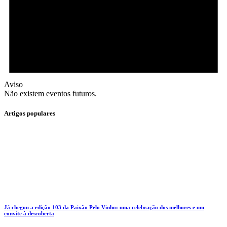
Aviso
Não existem eventos futuros.
Artigos populares
Já chegou a edição 103 da Paixão Pelo Vinho: uma celebração dos melhores e um
convite à descoberta