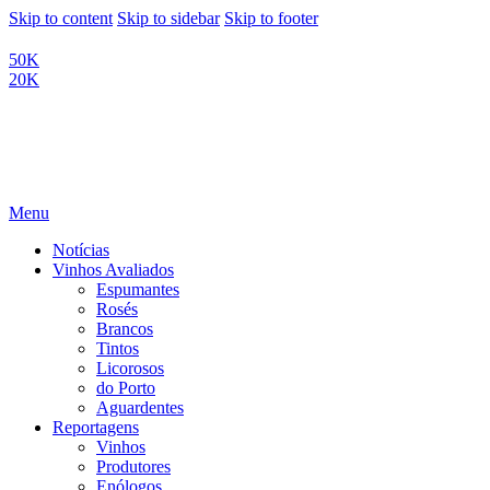
Skip to content
Skip to sidebar
Skip to footer
50K
20K
Menu
Notícias
Vinhos Avaliados
Espumantes
Rosés
Brancos
Tintos
Licorosos
do Porto
Aguardentes
Reportagens
Vinhos
Produtores
Enólogos