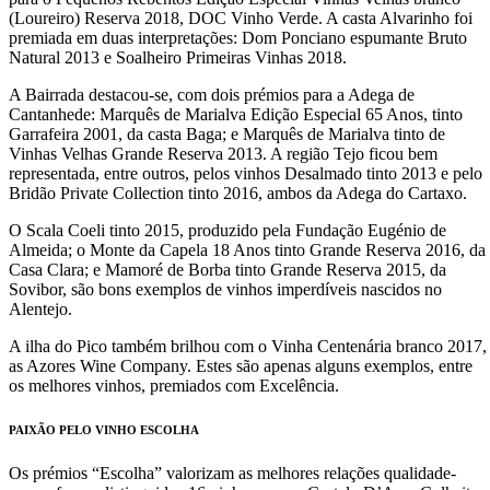
(Loureiro) Reserva 2018, DOC Vinho Verde. A casta Alvarinho foi
premiada em duas interpretações: Dom Ponciano espumante Bruto
Natural 2013 e Soalheiro Primeiras Vinhas 2018.
A Bairrada destacou-se, com dois prémios para a Adega de
Cantanhede: Marquês de Marialva Edição Especial 65 Anos, tinto
Garrafeira 2001, da casta Baga; e Marquês de Marialva tinto de
Vinhas Velhas Grande Reserva 2013. A região Tejo ficou bem
representada, entre outros, pelos vinhos Desalmado tinto 2013 e pelo
Bridão Private Collection tinto 2016, ambos da Adega do Cartaxo.
O Scala Coeli tinto 2015, produzido pela Fundação Eugénio de
Almeida; o Monte da Capela 18 Anos tinto Grande Reserva 2016, da
Casa Clara; e Mamoré de Borba tinto Grande Reserva 2015, da
Sovibor, são bons exemplos de vinhos imperdíveis nascidos no
Alentejo.
A ilha do Pico também brilhou com o Vinha Centenária branco 2017,
as Azores Wine Company. Estes são apenas alguns exemplos, entre
os melhores vinhos, premiados com Excelência.
PAIXÃO PELO VINHO ESCOLHA
Os prémios “Escolha” valorizam as melhores relações qualidade-