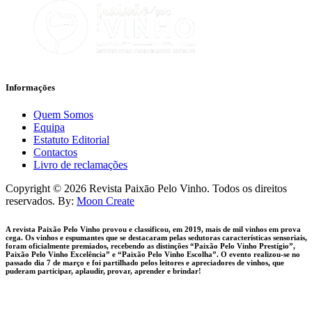
Informaçōes
Quem Somos
Equipa
Estatuto Editorial
Contactos
Livro de reclamações
facebook-
instagram
Copyright © 2026 Revista Paixāo Pelo Vinho. Todos os direitos
1
reservados. By:
Moon Create
A revista Paixão Pelo Vinho provou e classificou, em 2019, mais de mil vinhos em prova
cega. Os vinhos e espumantes que se destacaram pelas sedutoras características sensoriais,
foram oficialmente premiados, recebendo as distinções “Paixão Pelo Vinho Prestígio”,
Paixão Pelo Vinho Excelência” e “Paixão Pelo Vinho Escolha”. O evento realizou-se no
passado dia 7 de março e foi partilhado pelos leitores e apreciadores de vinhos, que
puderam participar, aplaudir, provar, aprender e brindar!