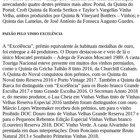
arrecadando quatro destes prémios mais altos: Portal, da Quinta do
Portal; Croft Quinta da Roeda Serikos e Taylor’s Vargellas Vinha
Velha, ambos produzidos por Quinta & Vineyard Bottlers – Vinhos; e
Quinta das Lamelas, de José António da Fonseca Augusto Guedes.
PAIXÃO PELO VINHO EXCELÊNCIA
A “Excelência”, prémio equivalente às habituais medalhas de ouro,
foi entregue a 44 produtores. O Douro destacou-se e veio de lá o
único Moscatel premiado – Adega de Favaios Moscatel 1989. A casta
Touriga Nacional esteve presente em muitos dos vinhos premiados,
como o Quinta da Gricha Talhão 8 tinto 2016, da Churchill Graham.
A Quinta do Noval conquistou dois prémios, com os Quinta do
Noval tinto Reserva 2016 e Porto Vintage 2017. Também a Quinta da
Barca foi distinguida com “Excelência” para os Busto branco Grande
Escolha 2017 e tinto Grande Escolha 2016. O Secretum Arinto 2018
e, do mesmo produtor, o Lua Cheia em Vinhas Velhas tinto de Vinhas
Velhas Reserva Especial 2016 também foram distinguidos com ouro.
Márcio Lopes Winemaker recebeu dois prémios, um para o vinho
Proibido DOC Douro tinto de Vinhas Velhas Grande Reserva 2017 e
para o Pequenos Rebentos Edição Especial Vinhas Velhas branco
(Loureiro) Reserva 2018, DOC Vinho Verde. A casta Alvarinho foi
premiada em duas interpretações: Dom Ponciano espumante Bruto
Natural 2013 e Soalheiro Primeiras Vinhas 2018.