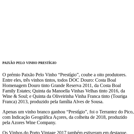
PAIXÃO PELO VINHO PRESTÍGIO
O prémio Paixão Pelo Vinho “Prestígio”, coube a oito produtores.
Entre eles, três vinhos tintos, todos DOC Douro: Costa Boal
Homenagem Douro tinto Grande Reserva 2011, da Costa Boal
Family Estates; Quinta da Manoella Vinhas Velhas tinto 2016, da
Wine & Soul; e Quinta da Oliveirinha Vinha Franca tinto (Touriga
Franca) 2013, produzido pela família Alves de Sousa.
Apenas um vinho branco ganhou “Prestígio”, foi o Terrantez do Pico,
com Indicação Geográfica Açores, da colheita de 2018, produzido
pela Azores Wine Company.
Os Vinhos do Porto Vintage 2017 também estiveram em destaque,