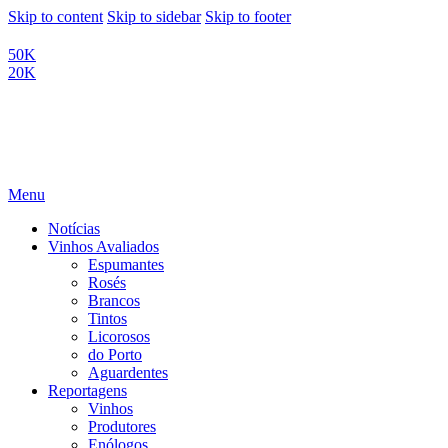
Skip to content
Skip to sidebar
Skip to footer
50K
20K
Menu
Notícias
Vinhos Avaliados
Espumantes
Rosés
Brancos
Tintos
Licorosos
do Porto
Aguardentes
Reportagens
Vinhos
Produtores
Enólogos