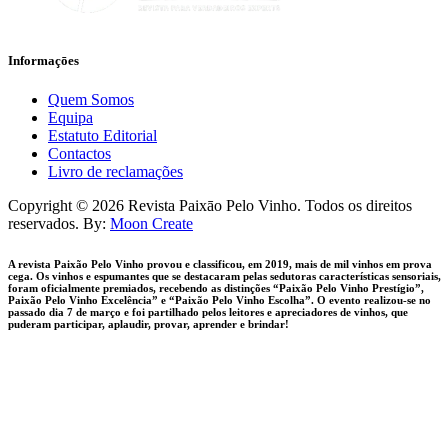
Informaçōes
Quem Somos
Equipa
Estatuto Editorial
Contactos
Livro de reclamações
facebook-
instagram
Copyright © 2026 Revista Paixāo Pelo Vinho. Todos os direitos
1
reservados. By:
Moon Create
A revista Paixão Pelo Vinho provou e classificou, em 2019, mais de mil vinhos em prova
cega. Os vinhos e espumantes que se destacaram pelas sedutoras características sensoriais,
foram oficialmente premiados, recebendo as distinções “Paixão Pelo Vinho Prestígio”,
Paixão Pelo Vinho Excelência” e “Paixão Pelo Vinho Escolha”. O evento realizou-se no
passado dia 7 de março e foi partilhado pelos leitores e apreciadores de vinhos, que
puderam participar, aplaudir, provar, aprender e brindar!