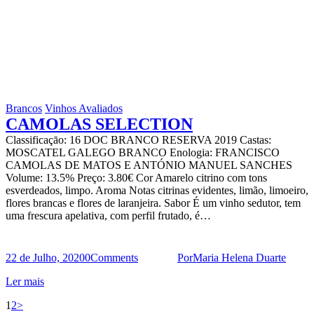
Brancos
Vinhos Avaliados
CAMOLAS SELECTION
Classificaçāo: 16 DOC BRANCO RESERVA 2019 Castas:
MOSCATEL GALEGO BRANCO Enologia: FRANCISCO
CAMOLAS DE MATOS E ANTÓNIO MANUEL SANCHES
Volume: 13.5% Preço: 3.80€ Cor Amarelo citrino com tons
esverdeados, limpo. Aroma Notas citrinas evidentes, limão, limoeiro,
flores brancas e flores de laranjeira. Sabor É um vinho sedutor, tem
uma frescura apelativa, com perfil frutado, é…
22 de Julho, 2020
0
Comments
Por
Maria Helena Duarte
Ler mais
Paginação
Page
Page
1
2
>