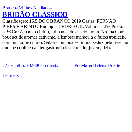
Brancos
Vinhos Avaliados
BRIDÃO CLÁSSICO
Classificaçāo: 16.5 DOC BRANCO 2019 Castas: FERNÃO
PIRES E ARINTO Enologia: PEDRO GIL Volume: 13% Preço:
3.3€ Cor Amarelo citrino, brilhante, de aspeto limpo. Aroma Com
bouquet de aromas cativante, a lembrar maracujá e frutos tropicais,
com um toque citrino. Sabor Com boa estrutura, seduz pela frescura
que lhe confere caráter gastronómico, frutado, jovem, deixa…
22 de Julho, 2020
0
Comments
Por
Maria Helena Duarte
Ler mais