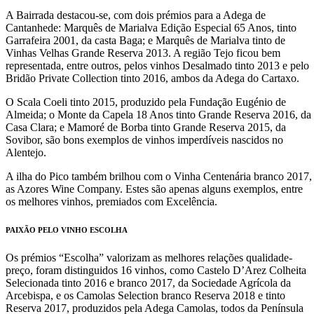
A Bairrada destacou-se, com dois prémios para a Adega de
Cantanhede: Marquês de Marialva Edição Especial 65 Anos, tinto
Garrafeira 2001, da casta Baga; e Marquês de Marialva tinto de
Vinhas Velhas Grande Reserva 2013. A região Tejo ficou bem
representada, entre outros, pelos vinhos Desalmado tinto 2013 e pelo
Bridão Private Collection tinto 2016, ambos da Adega do Cartaxo.
O Scala Coeli tinto 2015, produzido pela Fundação Eugénio de
Almeida; o Monte da Capela 18 Anos tinto Grande Reserva 2016, da
Casa Clara; e Mamoré de Borba tinto Grande Reserva 2015, da
Sovibor, são bons exemplos de vinhos imperdíveis nascidos no
Alentejo.
A ilha do Pico também brilhou com o Vinha Centenária branco 2017,
as Azores Wine Company. Estes são apenas alguns exemplos, entre
os melhores vinhos, premiados com Excelência.
PAIXÃO PELO VINHO ESCOLHA
Os prémios “Escolha” valorizam as melhores relações qualidade-
preço, foram distinguidos 16 vinhos, como Castelo D’Arez Colheita
Selecionada tinto 2016 e branco 2017, da Sociedade Agrícola da
Arcebispa, e os Camolas Selection branco Reserva 2018 e tinto
Reserva 2017, produzidos pela Adega Camolas, todos da Península