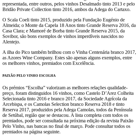
representada, entre outros, pelos vinhos Desalmado tinto 2013 e pelo
Bridão Private Collection tinto 2016, ambos da Adega do Cartaxo.
O Scala Coeli tinto 2015, produzido pela Fundação Eugénio de
Almeida; o Monte da Capela 18 Anos tinto Grande Reserva 2016, da
Casa Clara; e Mamoré de Borba tinto Grande Reserva 2015, da
Sovibor, são bons exemplos de vinhos imperdíveis nascidos no
Alentejo.
A ilha do Pico também brilhou com o Vinha Centenária branco 2017,
as Azores Wine Company. Estes são apenas alguns exemplos, entre
os melhores vinhos, premiados com Excelência.
PAIXÃO PELO VINHO ESCOLHA
Os prémios “Escolha” valorizam as melhores relações qualidade-
preço, foram distinguidos 16 vinhos, como Castelo D’Arez Colheita
Selecionada tinto 2016 e branco 2017, da Sociedade Agrícola da
Arcebispa, e os Camolas Selection branco Reserva 2018 e tinto
Reserva 2017, produzidos pela Adega Camolas, todos da Península
de Setúbal, região que se destacou. A lista completa com todos os
premiados, pode ser consultada na próxima edição da revista Paixão
Pelo Vinho, nas bancas no final de março. Pode consultar todos os
premiados na página seguinte.