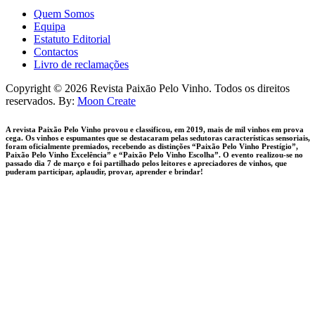
Quem Somos
Equipa
Estatuto Editorial
Contactos
Livro de reclamações
facebook-
instagram
Copyright © 2026 Revista Paixāo Pelo Vinho. Todos os direitos
1
reservados. By:
Moon Create
A revista Paixão Pelo Vinho provou e classificou, em 2019, mais de mil vinhos em prova
cega. Os vinhos e espumantes que se destacaram pelas sedutoras características sensoriais,
foram oficialmente premiados, recebendo as distinções “Paixão Pelo Vinho Prestígio”,
Paixão Pelo Vinho Excelência” e “Paixão Pelo Vinho Escolha”. O evento realizou-se no
passado dia 7 de março e foi partilhado pelos leitores e apreciadores de vinhos, que
puderam participar, aplaudir, provar, aprender e brindar!