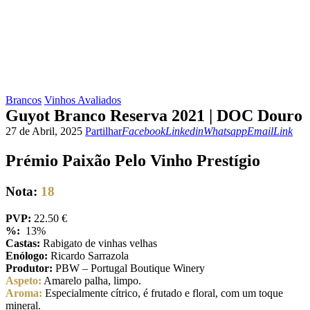
Brancos
Vinhos Avaliados
Guyot Branco Reserva 2021 | DOC Douro
Facebook
Linkedin
Whatsapp
Email
Copy
27 de Abril, 2025
Partilhar
Facebook
Linkedin
Whatsapp
Email
Link
URL
to
Prémio Paixão Pelo Vinho Prestígio
clipboar
Nota:
18
PVP:
22.50 €
%:
13%
Castas:
Rabigato de vinhas velhas
Enólogo:
Ricardo Sarrazola
Produtor:
PBW – Portugal Boutique Winery
Aspeto:
Amarelo palha, limpo.
Aroma:
Especialmente cítrico, é frutado e floral, com um toque
mineral.