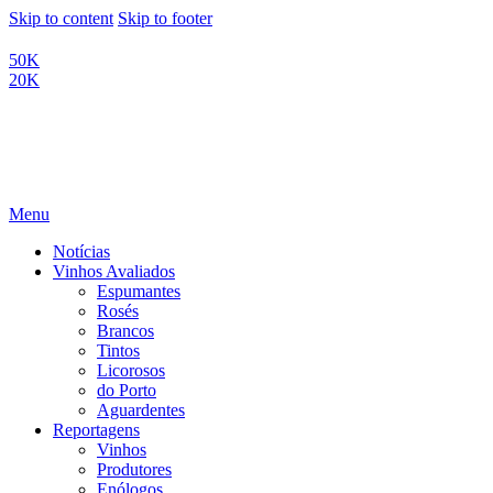
Skip to content
Skip to footer
50K
20K
Menu
Notícias
Vinhos Avaliados
Espumantes
Rosés
Brancos
Tintos
Licorosos
do Porto
Aguardentes
Reportagens
Vinhos
Produtores
Enólogos