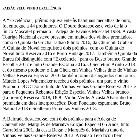
PAIXÃO PELO VINHO EXCELÊNCIA
A “Excelência”, prémio equivalente às habituais medalhas de ouro,
foi entregue a 44 produtores. O Douro destacou-se e veio de lá o
único Moscatel premiado – Adega de Favaios Moscatel 1989. A casta
Touriga Nacional esteve presente em muitos dos vinhos premiados,
como o Quinta da Gricha Talhão 8 tinto 2016, da Churchill Graham.
A Quinta do Noval conquistou dois prémios, com os Quinta do
Noval tinto Reserva 2016 e Porto Vintage 2017. Também a Quinta da
Barca foi distinguida com “Excelência” para os Busto branco Grande
Escolha 2017 e tinto Grande Escolha 2016. O Secretum Arinto 2018
e, do mesmo produtor, o Lua Cheia em Vinhas Velhas tinto de Vinhas
Velhas Reserva Especial 2016 também foram distinguidos com ouro.
Márcio Lopes Winemaker recebeu dois prémios, um para o vinho
Proibido DOC Douro tinto de Vinhas Velhas Grande Reserva 2017 e
para o Pequenos Rebentos Edição Especial Vinhas Velhas branco
(Loureiro) Reserva 2018, DOC Vinho Verde. A casta Alvarinho foi
premiada em duas interpretações: Dom Ponciano espumante Bruto
Natural 2013 e Soalheiro Primeiras Vinhas 2018.
A Bairrada destacou-se, com dois prémios para a Adega de
Cantanhede: Marquês de Marialva Edição Especial 65 Anos, tinto
Garrafeira 2001, da casta Baga; e Marquês de Marialva tinto de
Vinhas Velhas Grande Reserva 2013. A região Tejo ficou bem