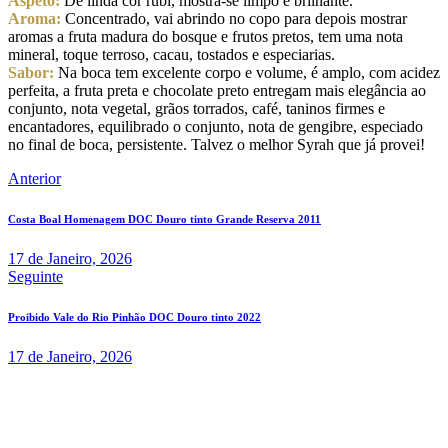
Aspeto:
De linda cor rubi, mostra-se limpo e brilhante.
Aroma:
Concentrado, vai abrindo no copo para depois mostrar
aromas a fruta madura do bosque e frutos pretos, tem uma nota
mineral, toque terroso, cacau, tostados e especiarias.
Sabor:
Na boca tem excelente corpo e volume, é amplo, com acidez
perfeita, a fruta preta e chocolate preto entregam mais elegância ao
conjunto, nota vegetal, grãos torrados, café, taninos firmes e
encantadores, equilibrado o conjunto, nota de gengibre, especiado
no final de boca, persistente. Talvez o melhor Syrah que já provei!
Navegação
Anterior
de
Costa Boal Homenagem DOC Douro tinto Grande Reserva 2011
artigos
17 de Janeiro, 2026
Seguinte
Proibido Vale do Rio Pinhão DOC Douro tinto 2022
17 de Janeiro, 2026