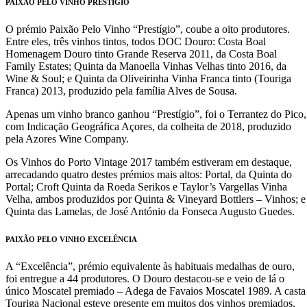
PAIXÃO PELO VINHO PRESTÍGIO
O prémio Paixão Pelo Vinho “Prestígio”, coube a oito produtores.
Entre eles, três vinhos tintos, todos DOC Douro: Costa Boal
Homenagem Douro tinto Grande Reserva 2011, da Costa Boal
Family Estates; Quinta da Manoella Vinhas Velhas tinto 2016, da
Wine & Soul; e Quinta da Oliveirinha Vinha Franca tinto (Touriga
Franca) 2013, produzido pela família Alves de Sousa.
Apenas um vinho branco ganhou “Prestígio”, foi o Terrantez do Pico,
com Indicação Geográfica Açores, da colheita de 2018, produzido
pela Azores Wine Company.
Os Vinhos do Porto Vintage 2017 também estiveram em destaque,
arrecadando quatro destes prémios mais altos: Portal, da Quinta do
Portal; Croft Quinta da Roeda Serikos e Taylor’s Vargellas Vinha
Velha, ambos produzidos por Quinta & Vineyard Bottlers – Vinhos; e
Quinta das Lamelas, de José António da Fonseca Augusto Guedes.
PAIXÃO PELO VINHO EXCELÊNCIA
A “Excelência”, prémio equivalente às habituais medalhas de ouro,
foi entregue a 44 produtores. O Douro destacou-se e veio de lá o
único Moscatel premiado – Adega de Favaios Moscatel 1989. A casta
Touriga Nacional esteve presente em muitos dos vinhos premiados,