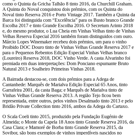
como o Quinta da Gricha Talhão 8 tinto 2016, da Churchill Graham.
A Quinta do Noval conquistou dois prémios, com os Quinta do
Noval tinto Reserva 2016 e Porto Vintage 2017. Também a Quinta da
Barca foi distinguida com “Excelência” para os Busto branco Grande
Escolha 2017 e tinto Grande Escolha 2016. O Secretum Arinto 2018
e, do mesmo produtor, o Lua Cheia em Vinhas Velhas tinto de Vinhas
Velhas Reserva Especial 2016 também foram distinguidos com ouro.
Márcio Lopes Winemaker recebeu dois prémios, um para o vinho
Proibido DOC Douro tinto de Vinhas Velhas Grande Reserva 2017 e
para o Pequenos Rebentos Edição Especial Vinhas Velhas branco
(Loureiro) Reserva 2018, DOC Vinho Verde. A casta Alvarinho foi
premiada em duas interpretações: Dom Ponciano espumante Bruto
Natural 2013 e Soalheiro Primeiras Vinhas 2018.
A Bairrada destacou-se, com dois prémios para a Adega de
Cantanhede: Marquês de Marialva Edição Especial 65 Anos, tinto
Garrafeira 2001, da casta Baga; e Marquês de Marialva tinto de
Vinhas Velhas Grande Reserva 2013. A região Tejo ficou bem
representada, entre outros, pelos vinhos Desalmado tinto 2013 e pelo
Bridão Private Collection tinto 2016, ambos da Adega do Cartaxo.
O Scala Coeli tinto 2015, produzido pela Fundação Eugénio de
Almeida; o Monte da Capela 18 Anos tinto Grande Reserva 2016, da
Casa Clara; e Mamoré de Borba tinto Grande Reserva 2015, da
Sovibor, são bons exemplos de vinhos imperdíveis nascidos no