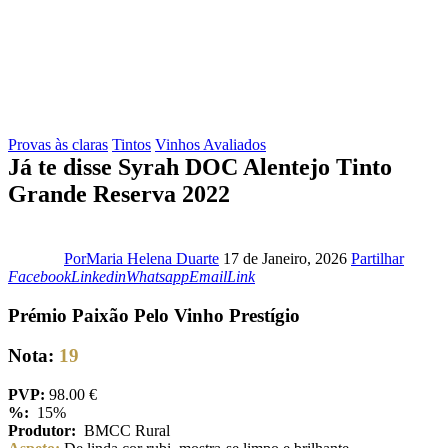
Provas às claras
Tintos
Vinhos Avaliados
Já te disse Syrah DOC Alentejo Tinto
Grande Reserva 2022
Faceb
Por
Maria Helena Duarte
17 de Janeiro, 2026
Partilhar
Linkedin
Whatsapp
Email
Copy
Facebook
Linkedin
Whatsapp
Email
Link
URL
to
Prémio Paixão Pelo Vinho Prestígio
clipboard
Nota:
19
PVP:
98.00 €
%:
15%
Produtor:
BMCC Rural