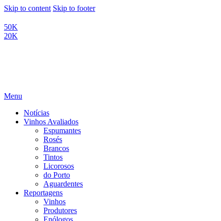
Skip to content
Skip to footer
50K
20K
Menu
Notícias
Vinhos Avaliados
Espumantes
Rosés
Brancos
Tintos
Licorosos
do Porto
Aguardentes
Reportagens
Vinhos
Produtores
Enólogos