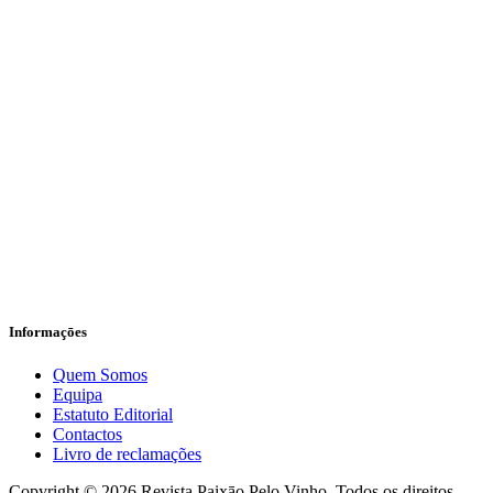
Informaçōes
Quem Somos
Equipa
Estatuto Editorial
Contactos
Livro de reclamações
facebook-
instagram
Copyright © 2026 Revista Paixāo Pelo Vinho. Todos os direitos