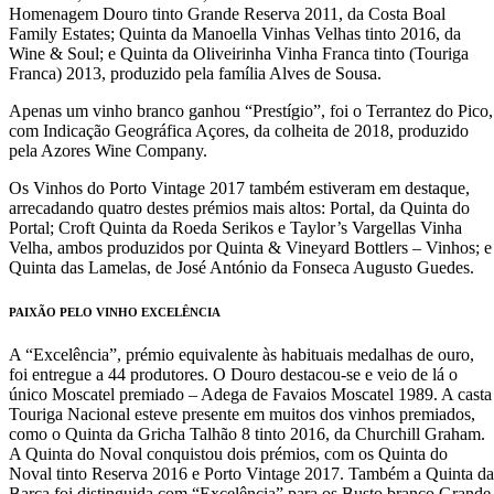
Homenagem Douro tinto Grande Reserva 2011, da Costa Boal
Family Estates; Quinta da Manoella Vinhas Velhas tinto 2016, da
Wine & Soul; e Quinta da Oliveirinha Vinha Franca tinto (Touriga
Franca) 2013, produzido pela família Alves de Sousa.
Apenas um vinho branco ganhou “Prestígio”, foi o Terrantez do Pico,
com Indicação Geográfica Açores, da colheita de 2018, produzido
pela Azores Wine Company.
Os Vinhos do Porto Vintage 2017 também estiveram em destaque,
arrecadando quatro destes prémios mais altos: Portal, da Quinta do
Portal; Croft Quinta da Roeda Serikos e Taylor’s Vargellas Vinha
Velha, ambos produzidos por Quinta & Vineyard Bottlers – Vinhos; e
Quinta das Lamelas, de José António da Fonseca Augusto Guedes.
PAIXÃO PELO VINHO EXCELÊNCIA
A “Excelência”, prémio equivalente às habituais medalhas de ouro,
foi entregue a 44 produtores. O Douro destacou-se e veio de lá o
único Moscatel premiado – Adega de Favaios Moscatel 1989. A casta
Touriga Nacional esteve presente em muitos dos vinhos premiados,
como o Quinta da Gricha Talhão 8 tinto 2016, da Churchill Graham.
A Quinta do Noval conquistou dois prémios, com os Quinta do
Noval tinto Reserva 2016 e Porto Vintage 2017. Também a Quinta da
Barca foi distinguida com “Excelência” para os Busto branco Grande