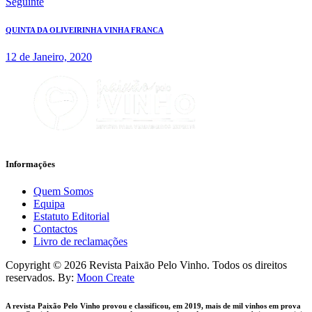
Seguinte
QUINTA DA OLIVEIRINHA VINHA FRANCA
12 de Janeiro, 2020
Informaçōes
Quem Somos
Equipa
Estatuto Editorial
Contactos
Livro de reclamações
facebook-
instagram
Copyright © 2026 Revista Paixāo Pelo Vinho. Todos os direitos
1
reservados. By:
Moon Create
A revista Paixão Pelo Vinho provou e classificou, em 2019, mais de mil vinhos em prova