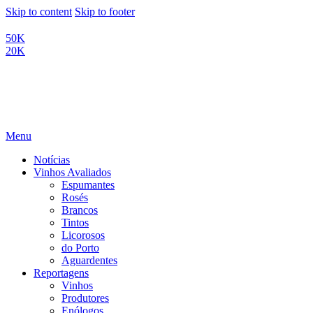
Skip to content
Skip to footer
50K
20K
Menu
Notícias
Vinhos Avaliados
Espumantes
Rosés
Brancos
Tintos
Licorosos
do Porto
Aguardentes
Reportagens
Vinhos
Produtores
Enólogos