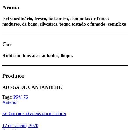
Aroma
Extraordinário, fresco, balsâmico, com notas de frutos
maduros, de baga, silvestres, toque tostado e fumado, complexo.
Cor
Rubi com tons acastanhados, limpo.
Produtor
ADEGA DE CANTANHEDE
Tags:
PPV 76
Navegação
Anterior
de
PALÁCIO DOS TÁVORAS GOLD EDITION
artigos
12 de Janeiro, 2020