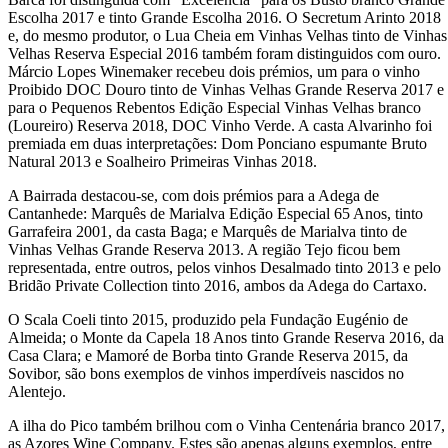
Escolha 2017 e tinto Grande Escolha 2016. O Secretum Arinto 2018
e, do mesmo produtor, o Lua Cheia em Vinhas Velhas tinto de Vinhas
Velhas Reserva Especial 2016 também foram distinguidos com ouro.
Márcio Lopes Winemaker recebeu dois prémios, um para o vinho
Proibido DOC Douro tinto de Vinhas Velhas Grande Reserva 2017 e
para o Pequenos Rebentos Edição Especial Vinhas Velhas branco
(Loureiro) Reserva 2018, DOC Vinho Verde. A casta Alvarinho foi
premiada em duas interpretações: Dom Ponciano espumante Bruto
Natural 2013 e Soalheiro Primeiras Vinhas 2018.
A Bairrada destacou-se, com dois prémios para a Adega de
Cantanhede: Marquês de Marialva Edição Especial 65 Anos, tinto
Garrafeira 2001, da casta Baga; e Marquês de Marialva tinto de
Vinhas Velhas Grande Reserva 2013. A região Tejo ficou bem
representada, entre outros, pelos vinhos Desalmado tinto 2013 e pelo
Bridão Private Collection tinto 2016, ambos da Adega do Cartaxo.
O Scala Coeli tinto 2015, produzido pela Fundação Eugénio de
Almeida; o Monte da Capela 18 Anos tinto Grande Reserva 2016, da
Casa Clara; e Mamoré de Borba tinto Grande Reserva 2015, da
Sovibor, são bons exemplos de vinhos imperdíveis nascidos no
Alentejo.
A ilha do Pico também brilhou com o Vinha Centenária branco 2017,
as Azores Wine Company. Estes são apenas alguns exemplos, entre