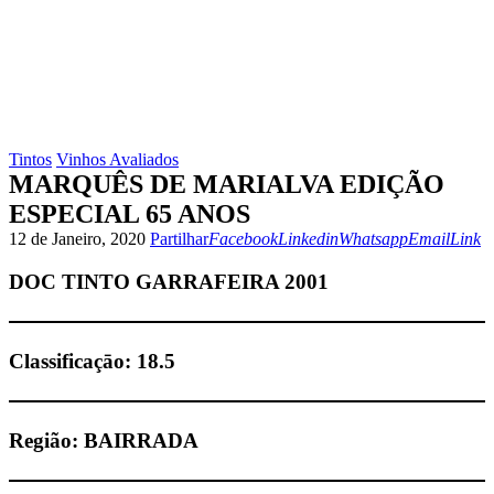
Tintos
Vinhos Avaliados
MARQUÊS DE MARIALVA EDIÇÃO
ESPECIAL 65 ANOS
Facebook
Linkedin
Whatsapp
Email
Copy
12 de Janeiro, 2020
Partilhar
Facebook
Linkedin
Whatsapp
Email
Link
URL
to
DOC TINTO GARRAFEIRA 2001
clipbo
Classificaçāo:
18.5
Região:
BAIRRADA