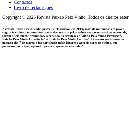
Contactos
Livro de reclamações
facebook-
instagram
Copyright © 2026 Revista Paixāo Pelo Vinho. Todos os direitos rese
1
A revista Paixão Pelo Vinho provou e classificou, em 2019, mais de mil vinhos em prova
cega. Os vinhos e espumantes que se destacaram pelas sedutoras características sensoriais,
foram oficialmente premiados, recebendo as distinções “Paixão Pelo Vinho Prestígio”,
Paixão Pelo Vinho Excelência” e “Paixão Pelo Vinho Escolha”. O evento realizou-se no
passado dia 7 de março e foi partilhado pelos leitores e apreciadores de vinhos, que
puderam participar, aplaudir, provar, aprender e brindar!