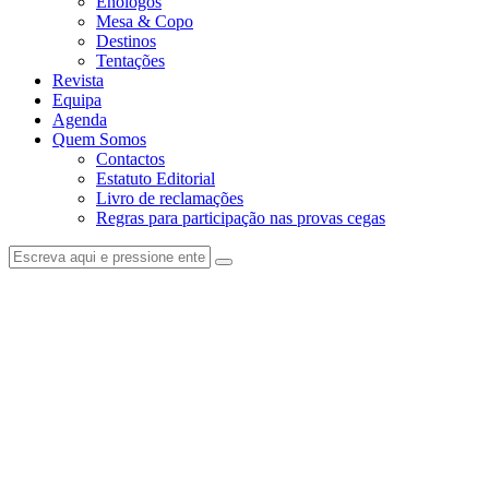
Enólogos
Mesa & Copo
Destinos
Tentações
Revista
Equipa
Agenda
Quem Somos
Contactos
Estatuto Editorial
Livro de reclamações
Regras para participação nas provas cegas
facebook-
instagram
1