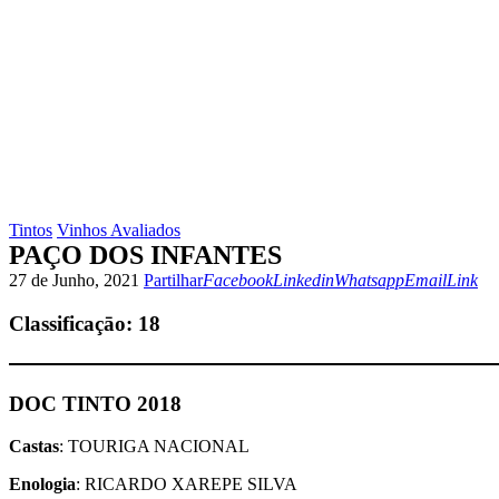
Tintos
Vinhos Avaliados
PAÇO DOS INFANTES
Facebook
Linkedin
Whatsapp
Email
Copy
27 de Junho, 2021
Partilhar
Facebook
Linkedin
Whatsapp
Email
Link
URL
to
Classificaçāo:
18
clipboa
DOC TINTO 2018
Castas
: TOURIGA NACIONAL
Enologia
: RICARDO XAREPE SILVA