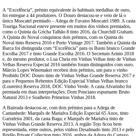
A “Excelência”, prémio equivalente às habituais medalhas de ouro,
foi entregue a 44 produtores. O Douro destacou-se e veio de lá o
único Moscatel premiado – Adega de Favaios Moscatel 1989. A casta
Touriga Nacional esteve presente em muitos dos vinhos premiados,
como o Quinta da Gricha Talhão 8 tinto 2016, da Churchill Graham.
A Quinta do Noval conquistou dois prémios, com os Quinta do
Noval tinto Reserva 2016 e Porto Vintage 2017. Também a Quinta da
Barca foi distinguida com “Excelência” para os Busto branco Grande
Escolha 2017 e tinto Grande Escolha 2016. O Secretum Arinto 2018
e, do mesmo produtor, o Lua Cheia em Vinhas Velhas tinto de Vinhas
Velhas Reserva Especial 2016 também foram distinguidos com ouro.
Márcio Lopes Winemaker recebeu dois prémios, um para o vinho
Proibido DOC Douro tinto de Vinhas Velhas Grande Reserva 2017 e
para o Pequenos Rebentos Edição Especial Vinhas Velhas branco
(Loureiro) Reserva 2018, DOC Vinho Verde. A casta Alvarinho foi
premiada em duas interpretações: Dom Ponciano espumante Bruto
Natural 2013 e Soalheiro Primeiras Vinhas 2018.
A Bairrada destacou-se, com dois prémios para a Adega de
Cantanhede: Marquês de Marialva Edição Especial 65 Anos, tinto
Garrafeira 2001, da casta Baga; e Marquês de Marialva tinto de
Vinhas Velhas Grande Reserva 2013. A região Tejo ficou bem
representada, entre outros, pelos vinhos Desalmado tinto 2013 e pelo
Bridão Private Collection tinto 2016, ambos da Adega do Cartaxo.