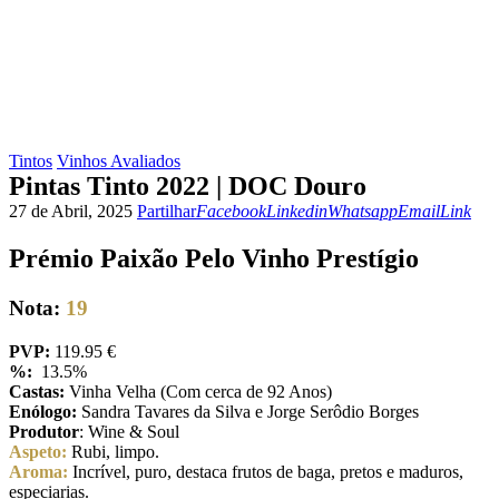
Tintos
Vinhos Avaliados
Pintas Tinto 2022 | DOC Douro
Facebook
Linkedin
Whatsapp
Email
Copy
27 de Abril, 2025
Partilhar
Facebook
Linkedin
Whatsapp
Email
Link
URL
to
Prémio Paixão Pelo Vinho Prestígio
clipboar
Nota:
19
PVP:
119.95 €
%:
13.5%
Castas:
Vinha Velha (Com cerca de 92 Anos)
Enólogo:
Sandra Tavares da Silva e Jorge Serôdio Borges
Produtor
: Wine & Soul
Aspeto:
Rubi, limpo.
Aroma:
Incrível, puro, destaca frutos de baga, pretos e maduros,
especiarias.