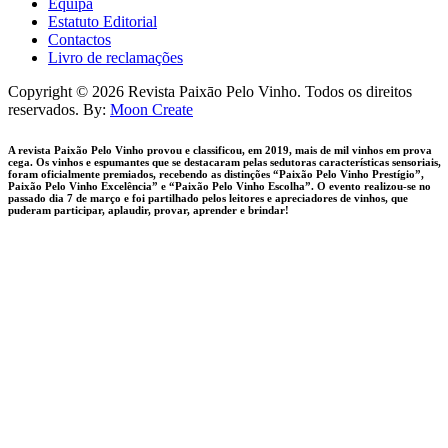
Equipa
Estatuto Editorial
Contactos
Livro de reclamações
facebook-
instagram
Copyright © 2026 Revista Paixāo Pelo Vinho. Todos os direitos
1
reservados. By:
Moon Create
A revista Paixão Pelo Vinho provou e classificou, em 2019, mais de mil vinhos em prova
cega. Os vinhos e espumantes que se destacaram pelas sedutoras características sensoriais,
foram oficialmente premiados, recebendo as distinções “Paixão Pelo Vinho Prestígio”,
Paixão Pelo Vinho Excelência” e “Paixão Pelo Vinho Escolha”. O evento realizou-se no
passado dia 7 de março e foi partilhado pelos leitores e apreciadores de vinhos, que
puderam participar, aplaudir, provar, aprender e brindar!