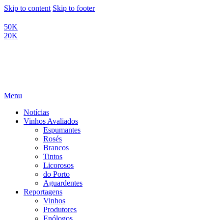
Skip to content
Skip to footer
50K
20K
Menu
Notícias
Vinhos Avaliados
Espumantes
Rosés
Brancos
Tintos
Licorosos
do Porto
Aguardentes
Reportagens
Vinhos
Produtores
Enólogos