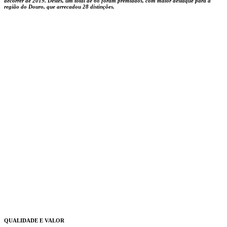
decorrer de 2019. Destes, um total de 68 foram premiados, com maior destaque para a
região do Douro, que arrecadou 28 distinções.
QUALIDADE E VALOR