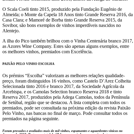
O Scala Coeli tinto 2015, produzido pela Fundação Eugénio de
Almeida; o Monte da Capela 18 Anos tinto Grande Reserva 2016, da
Casa Clara; e Mamoré de Borba tinto Grande Reserva 2015, da
Sovibor, são bons exemplos de vinhos imperdíveis nascidos no
Alentejo.
A ilha do Pico também brilhou com o Vinha Centenária branco 2017,
as Azores Wine Company. Estes são apenas alguns exemplos, entre
os melhores vinhos, premiados com Excelência.
PAIXÃO PELO VINHO ESCOLHA
Os prémios “Escolha” valorizam as melhores relações qualidade-
preço, foram distinguidos 16 vinhos, como Castelo D’Arez Colheita
Selecionada tinto 2016 e branco 2017, da Sociedade Agrícola da
Arcebispa, e os Camolas Selection branco Reserva 2018 e tinto
Reserva 2017, produzidos pela Adega Camolas, todos da Península
de Setúbal, região que se destacou. A lista completa com todos os
premiados, pode ser consultada na próxima edição da revista Paixão
Pelo Vinho, nas bancas no final de março. Pode consultar todos os
premiados na página seguinte.
Foram provados e avaliados mais de mil vinhos, espumantes e aguardentes vínicas no