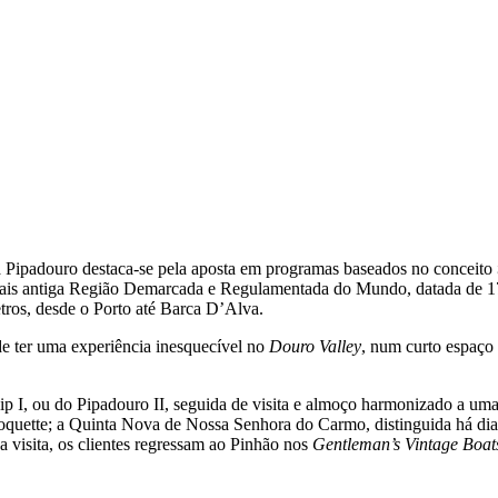
 a Pipadouro destaca-se pela aposta em programas baseados no conceito
mais antiga Região Demarcada e Regulamentada do Mundo, datada de 175
tros, desde o Porto até Barca D’Alva.
e ter uma experiência inesquecível no
Douro Valley
, num curto espaço
 I, ou do Pipadouro II, seguida de visita e almoço harmonizado a uma 
oquette; a Quinta Nova de Nossa Senhora do Carmo, distinguida há di
 visita, os clientes regressam ao Pinhão nos
Gentleman’s Vintage Boat