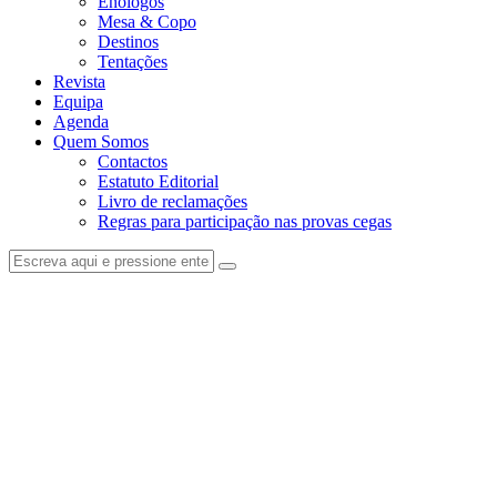
Enólogos
Mesa & Copo
Destinos
Tentações
Revista
Equipa
Agenda
Quem Somos
Contactos
Estatuto Editorial
Livro de reclamações
Regras para participação nas provas cegas
facebook-
instagram
1