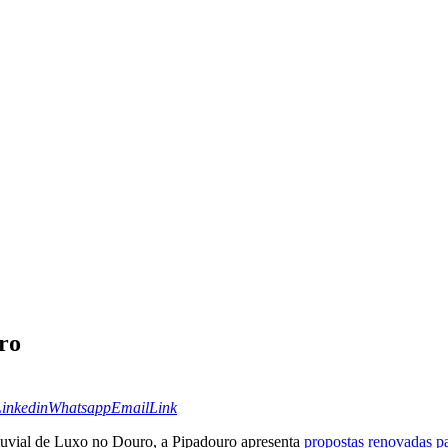
ro
inkedin
Whatsapp
Email
Copy
URL
to
inkedin
Whatsapp
Email
Link
clipboard
uvial de Luxo no Douro, a Pipadouro
apresenta
propostas renovadas p