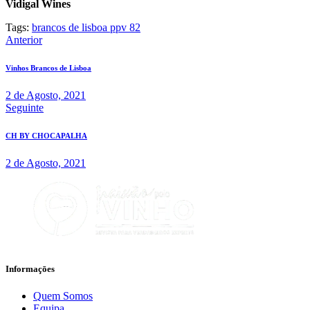
Vidigal Wines
Tags:
brancos de lisboa ppv 82
Navegação
Anterior
de
Vinhos Brancos de Lisboa
artigos
2 de Agosto, 2021
Seguinte
CH BY CHOCAPALHA
2 de Agosto, 2021
Informaçōes
Quem Somos
Equipa