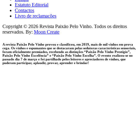
Estatuto Editorial
Contactos
Livro de reclamações
facebook-
instagram
Copyright © 2026 Revista Paixāo Pelo Vinho. Todos os direitos
1
reservados. By:
Moon Create
A revista Paixão Pelo Vinho provou e classificou, em 2019, mais de mil vinhos em prova
cega. Os vinhos e espumantes que se destacaram pelas sedutoras características sensoriais,
foram oficialmente premiados, recebendo as distinções “Paixão Pelo Vinho Prestígio”,
Paixão Pelo Vinho Excelência” e “Paixão Pelo Vinho Escolha”. O evento realizou-se no
passado dia 7 de março e foi partilhado pelos leitores e apreciadores de vinhos, que
puderam participar, aplaudir, provar, aprender e brindar!