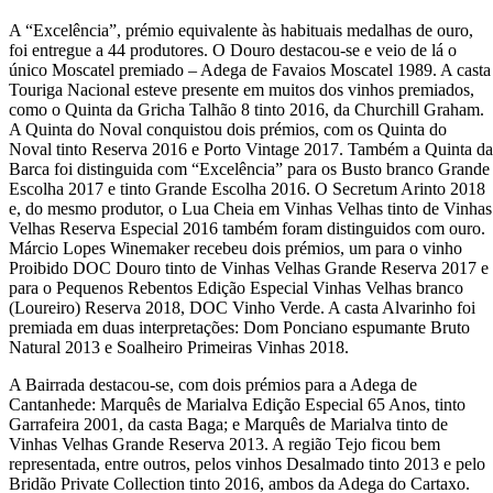
A “Excelência”, prémio equivalente às habituais medalhas de ouro,
foi entregue a 44 produtores. O Douro destacou-se e veio de lá o
único Moscatel premiado – Adega de Favaios Moscatel 1989. A casta
Touriga Nacional esteve presente em muitos dos vinhos premiados,
como o Quinta da Gricha Talhão 8 tinto 2016, da Churchill Graham.
A Quinta do Noval conquistou dois prémios, com os Quinta do
Noval tinto Reserva 2016 e Porto Vintage 2017. Também a Quinta da
Barca foi distinguida com “Excelência” para os Busto branco Grande
Escolha 2017 e tinto Grande Escolha 2016. O Secretum Arinto 2018
e, do mesmo produtor, o Lua Cheia em Vinhas Velhas tinto de Vinhas
Velhas Reserva Especial 2016 também foram distinguidos com ouro.
Márcio Lopes Winemaker recebeu dois prémios, um para o vinho
Proibido DOC Douro tinto de Vinhas Velhas Grande Reserva 2017 e
para o Pequenos Rebentos Edição Especial Vinhas Velhas branco
(Loureiro) Reserva 2018, DOC Vinho Verde. A casta Alvarinho foi
premiada em duas interpretações: Dom Ponciano espumante Bruto
Natural 2013 e Soalheiro Primeiras Vinhas 2018.
A Bairrada destacou-se, com dois prémios para a Adega de
Cantanhede: Marquês de Marialva Edição Especial 65 Anos, tinto
Garrafeira 2001, da casta Baga; e Marquês de Marialva tinto de
Vinhas Velhas Grande Reserva 2013. A região Tejo ficou bem
representada, entre outros, pelos vinhos Desalmado tinto 2013 e pelo
Bridão Private Collection tinto 2016, ambos da Adega do Cartaxo.