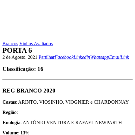
Brancos
Vinhos Avaliados
PORTA 6
Facebook
Linkedin
Whatsapp
Email
Copy
2 de Agosto, 2021
Partilhar
Facebook
Linkedin
Whatsapp
Email
Link
URL
to
Classificaçāo:
16
clipboa
REG BRANCO 2020
Castas
: ARINTO, VIOSINHO, VIOGNIER e CHARDONNAY
Região
:
Enologia
: ANTÓNIO VENTURA E RAFAEL NEWPARTH
Volume
:
13
%