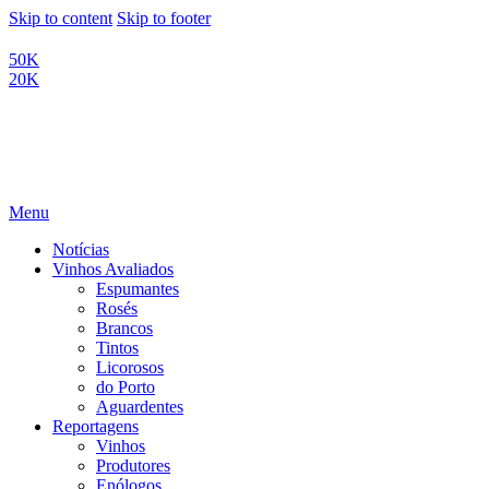
Skip to content
Skip to footer
50K
20K
Menu
Notícias
Vinhos Avaliados
Espumantes
Rosés
Brancos
Tintos
Licorosos
do Porto
Aguardentes
Reportagens
Vinhos
Produtores
Enólogos