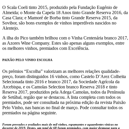
O Scala Coeli tinto 2015, produzido pela Fundação Eugénio de
Almeida; o Monte da Capela 18 Anos tinto Grande Reserva 2016, da
Casa Clara; e Mamoré de Borba tinto Grande Reserva 2015, da
Sovibor, são bons exemplos de vinhos imperdíveis nascidos no
Alentejo.
A ilha do Pico também brilhou com o Vinha Centenária branco 2017,
as Azores Wine Company. Estes são apenas alguns exemplos, entre
os melhores vinhos, premiados com Excelência.
PAIXÃO PELO VINHO ESCOLHA
Os prémios “Escolha” valorizam as melhores relações qualidade-
preço, foram distinguidos 16 vinhos, como Castelo D’Arez Colheita
Selecionada tinto 2016 e branco 2017, da Sociedade Agrícola da
Arcebispa, e os Camolas Selection branco Reserva 2018 e tinto
Reserva 2017, produzidos pela Adega Camolas, todos da Península
de Setúbal, região que se destacou. A lista completa com todos os
premiados, pode ser consultada na próxima edição da revista Paixão
Pelo Vinho, nas bancas no final de março. Pode consultar todos os
premiados na página seguinte.
Foram provados e avaliados mais de mil vinhos, espumantes e aguardentes vínicas no
decorrer de 2019. Destes, um total de 68 foram premiados, com maior destaque para a