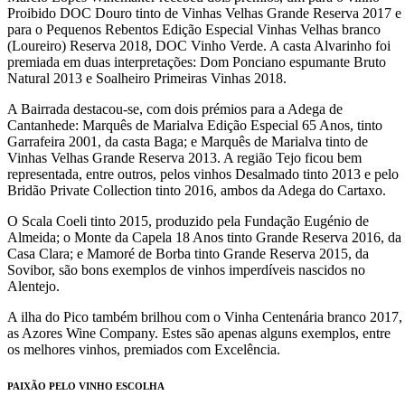
Proibido DOC Douro tinto de Vinhas Velhas Grande Reserva 2017 e
para o Pequenos Rebentos Edição Especial Vinhas Velhas branco
(Loureiro) Reserva 2018, DOC Vinho Verde. A casta Alvarinho foi
premiada em duas interpretações: Dom Ponciano espumante Bruto
Natural 2013 e Soalheiro Primeiras Vinhas 2018.
A Bairrada destacou-se, com dois prémios para a Adega de
Cantanhede: Marquês de Marialva Edição Especial 65 Anos, tinto
Garrafeira 2001, da casta Baga; e Marquês de Marialva tinto de
Vinhas Velhas Grande Reserva 2013. A região Tejo ficou bem
representada, entre outros, pelos vinhos Desalmado tinto 2013 e pelo
Bridão Private Collection tinto 2016, ambos da Adega do Cartaxo.
O Scala Coeli tinto 2015, produzido pela Fundação Eugénio de
Almeida; o Monte da Capela 18 Anos tinto Grande Reserva 2016, da
Casa Clara; e Mamoré de Borba tinto Grande Reserva 2015, da
Sovibor, são bons exemplos de vinhos imperdíveis nascidos no
Alentejo.
A ilha do Pico também brilhou com o Vinha Centenária branco 2017,
as Azores Wine Company. Estes são apenas alguns exemplos, entre
os melhores vinhos, premiados com Excelência.
PAIXÃO PELO VINHO ESCOLHA