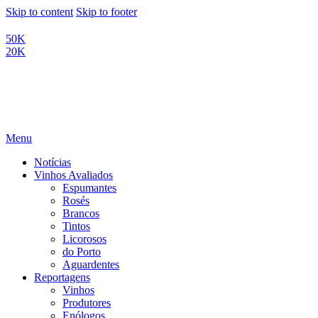
Skip to content
Skip to footer
50K
20K
Menu
Notícias
Vinhos Avaliados
Espumantes
Rosés
Brancos
Tintos
Licorosos
do Porto
Aguardentes
Reportagens
Vinhos
Produtores
Enólogos