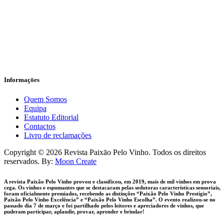
Informaçōes
Quem Somos
Equipa
Estatuto Editorial
Contactos
Livro de reclamações
facebook-
instagram
Copyright © 2026 Revista Paixāo Pelo Vinho. Todos os direitos
1
reservados. By:
Moon Create
A revista Paixão Pelo Vinho provou e classificou, em 2019, mais de mil vinhos em prova
cega. Os vinhos e espumantes que se destacaram pelas sedutoras características sensoriais,
foram oficialmente premiados, recebendo as distinções “Paixão Pelo Vinho Prestígio”,
Paixão Pelo Vinho Excelência” e “Paixão Pelo Vinho Escolha”. O evento realizou-se no
passado dia 7 de março e foi partilhado pelos leitores e apreciadores de vinhos, que
puderam participar, aplaudir, provar, aprender e brindar!