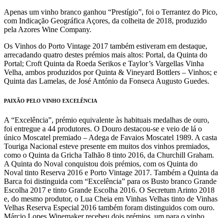
Apenas um vinho branco ganhou “Prestígio”, foi o Terrantez do Pico,
com Indicação Geográfica Açores, da colheita de 2018, produzido
pela Azores Wine Company.
Os Vinhos do Porto Vintage 2017 também estiveram em destaque,
arrecadando quatro destes prémios mais altos: Portal, da Quinta do
Portal; Croft Quinta da Roeda Serikos e Taylor’s Vargellas Vinha
Velha, ambos produzidos por Quinta & Vineyard Bottlers – Vinhos; e
Quinta das Lamelas, de José António da Fonseca Augusto Guedes.
PAIXÃO PELO VINHO EXCELÊNCIA
A “Excelência”, prémio equivalente às habituais medalhas de ouro,
foi entregue a 44 produtores. O Douro destacou-se e veio de lá o
único Moscatel premiado – Adega de Favaios Moscatel 1989. A casta
Touriga Nacional esteve presente em muitos dos vinhos premiados,
como o Quinta da Gricha Talhão 8 tinto 2016, da Churchill Graham.
A Quinta do Noval conquistou dois prémios, com os Quinta do
Noval tinto Reserva 2016 e Porto Vintage 2017. Também a Quinta da
Barca foi distinguida com “Excelência” para os Busto branco Grande
Escolha 2017 e tinto Grande Escolha 2016. O Secretum Arinto 2018
e, do mesmo produtor, o Lua Cheia em Vinhas Velhas tinto de Vinhas
Velhas Reserva Especial 2016 também foram distinguidos com ouro.
Márcio Lopes Winemaker recebeu dois prémios, um para o vinho