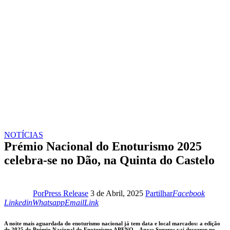
NOTÍCIAS
Prémio Nacional do Enoturismo 2025
celebra-se no Dão, na Quinta do Castelo
Facebook
Linkedi
Por
Press Release
3 de Abril, 2025
Partilhar
Facebook
Whatsapp
Email
Copy
Linkedin
Whatsapp
Email
Link
URL
to
A noite mais aguardada do enoturismo nacional já tem data e local marcados: a edição
clipboard
de 2025 do Prémio Nacional do Enoturismo APENO – Ageas Seguros vai decorrer no