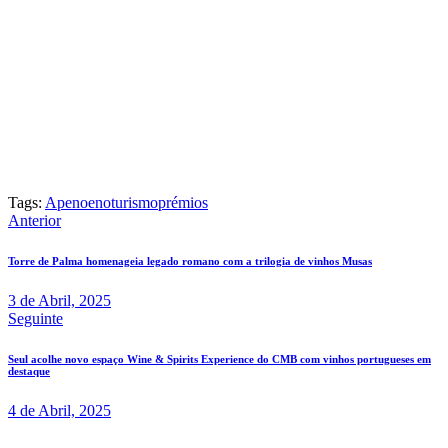
Tags:
Apeno
enoturismo
prémios
Navegação
Anterior
de
Torre de Palma homenageia legado romano com a trilogia de vinhos Musas
artigos
3 de Abril, 2025
Seguinte
Seul acolhe novo espaço Wine & Spirits Experience do CMB com vinhos portugueses em
destaque
4 de Abril, 2025