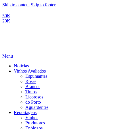
Skip to content
Skip to footer
50K
20K
Menu
Notícias
Vinhos Avaliados
Espumantes
Rosés
Brancos
Tintos
Licorosos
do Porto
Aguardentes
Reportagens
Vinhos
Produtores
Enólogos