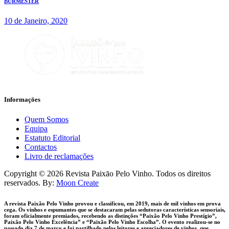
BURMESTER
10 de Janeiro, 2020
Informaçōes
Quem Somos
Equipa
Estatuto Editorial
Contactos
Livro de reclamações
facebook-
instagram
Copyright © 2026 Revista Paixāo Pelo Vinho. Todos os direitos
1
reservados. By:
Moon Create
A revista Paixão Pelo Vinho provou e classificou, em 2019, mais de mil vinhos em prova
cega. Os vinhos e espumantes que se destacaram pelas sedutoras características sensoriais,
foram oficialmente premiados, recebendo as distinções “Paixão Pelo Vinho Prestígio”,
Paixão Pelo Vinho Excelência” e “Paixão Pelo Vinho Escolha”. O evento realizou-se no
passado dia 7 de março e foi partilhado pelos leitores e apreciadores de vinhos, que