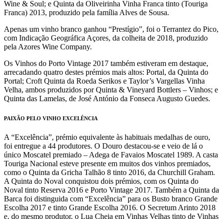
Wine & Soul; e Quinta da Oliveirinha Vinha Franca tinto (Touriga
Franca) 2013, produzido pela família Alves de Sousa.
Apenas um vinho branco ganhou “Prestígio”, foi o Terrantez do Pico,
com Indicação Geográfica Açores, da colheita de 2018, produzido
pela Azores Wine Company.
Os Vinhos do Porto Vintage 2017 também estiveram em destaque,
arrecadando quatro destes prémios mais altos: Portal, da Quinta do
Portal; Croft Quinta da Roeda Serikos e Taylor’s Vargellas Vinha
Velha, ambos produzidos por Quinta & Vineyard Bottlers – Vinhos; e
Quinta das Lamelas, de José António da Fonseca Augusto Guedes.
PAIXÃO PELO VINHO EXCELÊNCIA
A “Excelência”, prémio equivalente às habituais medalhas de ouro,
foi entregue a 44 produtores. O Douro destacou-se e veio de lá o
único Moscatel premiado – Adega de Favaios Moscatel 1989. A casta
Touriga Nacional esteve presente em muitos dos vinhos premiados,
como o Quinta da Gricha Talhão 8 tinto 2016, da Churchill Graham.
A Quinta do Noval conquistou dois prémios, com os Quinta do
Noval tinto Reserva 2016 e Porto Vintage 2017. Também a Quinta da
Barca foi distinguida com “Excelência” para os Busto branco Grande
Escolha 2017 e tinto Grande Escolha 2016. O Secretum Arinto 2018
e, do mesmo produtor, o Lua Cheia em Vinhas Velhas tinto de Vinhas