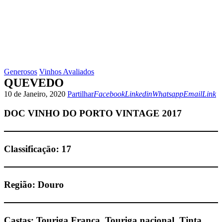
Generosos
Vinhos Avaliados
QUEVEDO
Facebook
Linkedin
Whatsapp
Email
Copy
10 de Janeiro, 2020
Partilhar
Facebook
Linkedin
Whatsapp
Email
Link
URL
to
DOC VINHO DO PORTO VINTAGE 2017
clipbo
Classificaçāo:
17
Região:
Douro
Castas: Touriga Franca, Touriga nacional, Tinta