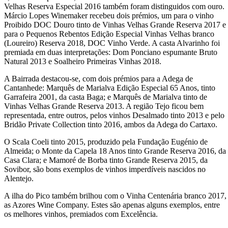
Velhas Reserva Especial 2016 também foram distinguidos com ouro.
Márcio Lopes Winemaker recebeu dois prémios, um para o vinho
Proibido DOC Douro tinto de Vinhas Velhas Grande Reserva 2017 e
para o Pequenos Rebentos Edição Especial Vinhas Velhas branco
(Loureiro) Reserva 2018, DOC Vinho Verde. A casta Alvarinho foi
premiada em duas interpretações: Dom Ponciano espumante Bruto
Natural 2013 e Soalheiro Primeiras Vinhas 2018.
A Bairrada destacou-se, com dois prémios para a Adega de
Cantanhede: Marquês de Marialva Edição Especial 65 Anos, tinto
Garrafeira 2001, da casta Baga; e Marquês de Marialva tinto de
Vinhas Velhas Grande Reserva 2013. A região Tejo ficou bem
representada, entre outros, pelos vinhos Desalmado tinto 2013 e pelo
Bridão Private Collection tinto 2016, ambos da Adega do Cartaxo.
O Scala Coeli tinto 2015, produzido pela Fundação Eugénio de
Almeida; o Monte da Capela 18 Anos tinto Grande Reserva 2016, da
Casa Clara; e Mamoré de Borba tinto Grande Reserva 2015, da
Sovibor, são bons exemplos de vinhos imperdíveis nascidos no
Alentejo.
A ilha do Pico também brilhou com o Vinha Centenária branco 2017,
as Azores Wine Company. Estes são apenas alguns exemplos, entre
os melhores vinhos, premiados com Excelência.