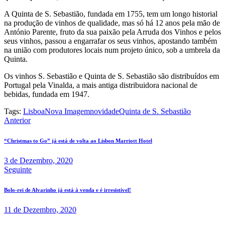
A Quinta de S. Sebastião, fundada em 1755, tem um longo historial
na produção de vinhos de qualidade, mas só há 12 anos pela mão de
António Parente, fruto da sua paixão pela Arruda dos Vinhos e pelos
seus vinhos, passou a engarrafar os seus vinhos, apostando também
na união com produtores locais num projeto único, sob a umbrela da
Quinta.
Os vinhos S. Sebastião e Quinta de S. Sebastião são distribuídos em
Portugal pela Vinalda, a mais antiga distribuidora nacional de
bebidas, fundada em 1947.
Tags:
Lisboa
Nova Imagem
novidade
Quinta de S. Sebastião
Navegação
Anterior
de
“Christmas to Go” já está de volta ao Lisbon Marriott Hotel
artigos
3 de Dezembro, 2020
Seguinte
Bolo-rei de Alvarinho já está à venda e é irresistível!
11 de Dezembro, 2020