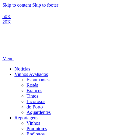
Skip to content
Skip to footer
50K
20K
Menu
Notícias
Vinhos Avaliados
Espumantes
Rosés
Brancos
Tintos
Licorosos
do Porto
Aguardentes
Reportagens
Vinhos
Produtores
Enólogos