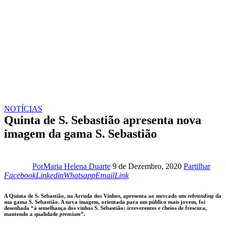
NOTÍCIAS
Quinta de S. Sebastião apresenta nova
imagem da gama S. Sebastião
Face
Por
Maria Helena Duarte
9 de Dezembro, 2020
Partilhar
Linkedin
Whatsapp
Email
Copy
Facebook
Linkedin
Whatsapp
Email
Link
URL
to
A Quinta de S. Sebastião, na Arruda dos Vinhos, apresenta ao mercado um
rebranding
da
clipboard
sua gama S. Sebastião. A nova imagem, orientada para um público mais jovem, foi
desenhada “à semelhança dos vinhos S. Sebastião: irreverentes e cheios de frescura,
mantendo a qualidade
premium
”.