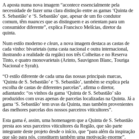
A aposta numa nova imagem “acontece essencialmente pela
necessidade de fazer uma clara distinção entre as gamas ‘Quinta de
S. Sebastião’ e ‘S. Sebastião’ que, apesar de um fio condutor
comum, têm
nuances
que as distinguem e as orientam para um
consumidor diferente”, explica Francisco Melícias, diretor da
quinta.
Num estilo moderno e
clean
, a nova imagem destaca as castas de
cada vinho: bivarietais (uma casta nacional e outra internacional,
ilustrando a realidade da região) nos três Colheitas e no Reserva
Tinto, e quatro monovarietais (Arinto, Sauvignon Blanc, Touriga
Nacional e Syrah).
“O estilo diferente de cada uma das nossas principais marcas,
‘Quinta de S. Sebastião’ e ‘S. Sebastião’, também se explica pela
escolha de castas de diferentes parcelas”, afirma o diretor,
adiantando: “os vinhos da gama ‘Quinta de S. Sebastião’ são
produzidos com uvas apenas de parcelas localizadas na Quinta. Já a
gama ‘S. Sebastião’ tem uvas da Quinta, mas também provenientes
das melhores parcelas dos nossos parceiros viticultores”.
Esta gama é, assim, uma homenagem que a Quinta de S. Sebastião
presta aos seus parceiros viticultores da Região, que são parte
integrante deste projeto desde o início, que “para além da inspiração
que são para nós, constituem também uma motivação enorme”.