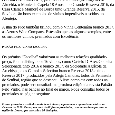
Almeida; o Monte da Capela 18 Anos tinto Grande Reserva 2016, da
Casa Clara; e Mamoré de Borba tinto Grande Reserva 2015, da
Sovibor, são bons exemplos de vinhos imperdíveis nascidos no
Alentejo.
A ilha do Pico também brilhou com o Vinha Centenária branco 2017,
as Azores Wine Company. Estes são apenas alguns exemplos, entre
os melhores vinhos, premiados com Excelência.
PAIXÃO PELO VINHO ESCOLHA
Os prémios “Escolha” valorizam as melhores relações qualidade-
preço, foram distinguidos 16 vinhos, como Castelo D’Arez Colheita
Selecionada tinto 2016 e branco 2017, da Sociedade Agrícola da
Arcebispa, e os Camolas Selection branco Reserva 2018 e tinto
Reserva 2017, produzidos pela Adega Camolas, todos da Península
de Setúbal, região que se destacou. A lista completa com todos os
premiados, pode ser consultada na próxima edição da revista Paixão
Pelo Vinho, nas bancas no final de março. Pode consultar todos os
premiados na página seguinte.
Foram provados e avaliados mais de mil vinhos, espumantes e aguardentes vínicas no
decorrer de 2019. Destes, um total de 68 foram premiados, com maior destaque para a
região do Douro, que arrecadou 28 distinções.