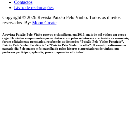
Contactos
Livro de reclamações
facebook-
instagram
Copyright © 2026 Revista Paixāo Pelo Vinho. Todos os direitos
1
reservados. By:
Moon Create
A revista Paixão Pelo Vinho provou e classificou, em 2019, mais de mil vinhos em prova
cega. Os vinhos e espumantes que se destacaram pelas sedutoras características sensoriais,
foram oficialmente premiados, recebendo as distinções “Paixão Pelo Vinho Prestígio”,
Paixão Pelo Vinho Excelência” e “Paixão Pelo Vinho Escolha”. O evento realizou-se no
passado dia 7 de março e foi partilhado pelos leitores e apreciadores de vinhos, que
puderam participar, aplaudir, provar, aprender e brindar!