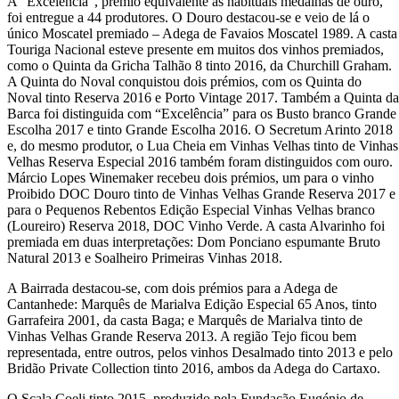
A “Excelência”, prémio equivalente às habituais medalhas de ouro,
foi entregue a 44 produtores. O Douro destacou-se e veio de lá o
único Moscatel premiado – Adega de Favaios Moscatel 1989. A casta
Touriga Nacional esteve presente em muitos dos vinhos premiados,
como o Quinta da Gricha Talhão 8 tinto 2016, da Churchill Graham.
A Quinta do Noval conquistou dois prémios, com os Quinta do
Noval tinto Reserva 2016 e Porto Vintage 2017. Também a Quinta da
Barca foi distinguida com “Excelência” para os Busto branco Grande
Escolha 2017 e tinto Grande Escolha 2016. O Secretum Arinto 2018
e, do mesmo produtor, o Lua Cheia em Vinhas Velhas tinto de Vinhas
Velhas Reserva Especial 2016 também foram distinguidos com ouro.
Márcio Lopes Winemaker recebeu dois prémios, um para o vinho
Proibido DOC Douro tinto de Vinhas Velhas Grande Reserva 2017 e
para o Pequenos Rebentos Edição Especial Vinhas Velhas branco
(Loureiro) Reserva 2018, DOC Vinho Verde. A casta Alvarinho foi
premiada em duas interpretações: Dom Ponciano espumante Bruto
Natural 2013 e Soalheiro Primeiras Vinhas 2018.
A Bairrada destacou-se, com dois prémios para a Adega de
Cantanhede: Marquês de Marialva Edição Especial 65 Anos, tinto
Garrafeira 2001, da casta Baga; e Marquês de Marialva tinto de
Vinhas Velhas Grande Reserva 2013. A região Tejo ficou bem
representada, entre outros, pelos vinhos Desalmado tinto 2013 e pelo
Bridão Private Collection tinto 2016, ambos da Adega do Cartaxo.
O Scala Coeli tinto 2015, produzido pela Fundação Eugénio de