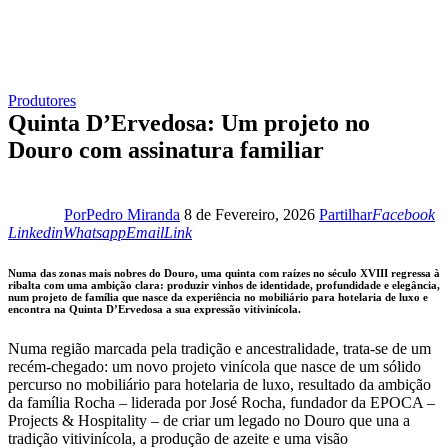
Produtores
Quinta D’Ervedosa: Um projeto no
Douro com assinatura familiar
Facebook
L
Por
Pedro Miranda
8 de Fevereiro, 2026
Partilhar
Facebook
Whatsapp
Email
Copy
Linkedin
Whatsapp
Email
Link
URL
to
Numa das zonas mais nobres do Douro, uma quinta com raízes no século XVIII regressa à
clipboard
ribalta com uma ambição clara: produzir vinhos de identidade, profundidade e elegância,
num projeto de família que nasce da experiência no mobiliário para hotelaria de luxo e
encontra na Quinta D’Ervedosa a sua expressão vitivinícola.
Numa região marcada pela tradição e ancestralidade, trata-se de um
recém-chegado: um novo projeto vinícola que nasce de um sólido
percurso no mobiliário para hotelaria de luxo, resultado da ambição
da família Rocha – liderada por José Rocha, fundador da EPOCA –
Projects & Hospitality – de criar um legado no Douro que una a
tradição vitivinícola, a produção de azeite e uma visão