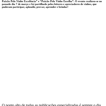
Paixão Pelo Vinho Excelência” e “Paixão Pelo Vinho Escolha”. O evento realizou-se no
passado dia 7 de março e foi partilhado pelos leitores e apreciadores de vinhos, que
puderam participar, aplaudir, provar, aprender e brindar!
O ponto alto de todas as publicações especializadas é sempre o dia