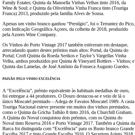
Family Estates; Quinta da Manoella Vinhas Velhas tinto 2016, da
Wine & Soul; e Quinta da Oliveirinha Vinha Franca tinto (Touriga
Franca) 2013, produzido pela família Alves de Sousa.
Apenas um vinho branco ganhou “Prestígio”, foi o Terrantez do Pico,
com Indicação Geográfica Açores, da colheita de 2018, produzido
pela Azores Wine Company.
Os Vinhos do Porto Vintage 2017 também estiveram em destaque,
arrecadando quatro destes prémios mais altos: Portal, da Quinta do
Portal; Croft Quinta da Roeda Serikos e Taylor’s Vargellas Vinha
Velha, ambos produzidos por Quinta & Vineyard Bottlers – Vinhos; e
Quinta das Lamelas, de José António da Fonseca Augusto Guedes.
PAIXÃO PELO VINHO EXCELÊNCIA
A “Excelência”, prémio equivalente às habituais medalhas de ouro,
foi entregue a 44 produtores. O Douro destacou-se e veio de lá o
único Moscatel premiado – Adega de Favaios Moscatel 1989. A casta
Touriga Nacional esteve presente em muitos dos vinhos premiados,
como o Quinta da Gricha Talhão 8 tinto 2016, da Churchill Graham.
A Quinta do Noval conquistou dois prémios, com os Quinta do
Noval tinto Reserva 2016 e Porto Vintage 2017. Também a Quinta da
Barca foi distinguida com “Excelência” para os Busto branco Grande
Escolha 2017 e tinto Grande Escolha 2016. O Secretum Arinto 2018