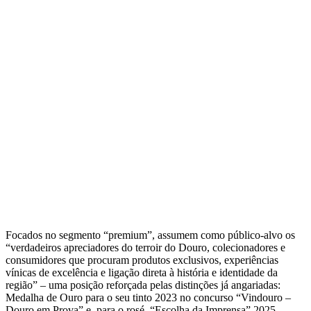
Focados no segmento “premium”, assumem como público-alvo os
“verdadeiros apreciadores do terroir do Douro, colecionadores e
consumidores que procuram produtos exclusivos, experiências
vínicas de excelência e ligação direta à história e identidade da
região” – uma posição reforçada pelas distinções já angariadas:
Medalha de Ouro para o seu tinto 2023 no concurso “Vindouro –
Douro em Prova” e, para o rosé, “Escolha da Imprensa” 2025,