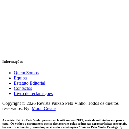
Informaçōes
Quem Somos
Equipa
Estatuto Editorial
Contactos
Livro de reclamações
facebook-
instagram
Copyright © 2026 Revista Paixāo Pelo Vinho. Todos os direitos
1
reservados. By:
Moon Create
A revista Paixão Pelo Vinho provou e classificou, em 2019, mais de mil vinhos em prova
cega. Os vinhos e espumantes que se destacaram pelas sedutoras características sensoriais,
foram oficialmente premiados, recebendo as distinções “Paixão Pelo Vinho Prestígio”,