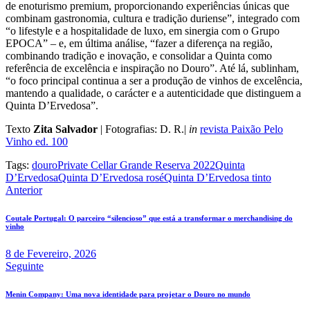
de enoturismo premium, proporcionando experiências únicas que
combinam gastronomia, cultura e tradição duriense”, integrado com
“o lifestyle e a hospitalidade de luxo, em sinergia com o Grupo
EPOCA” – e, em última análise, “fazer a diferença na região,
combinando tradição e inovação, e consolidar a Quinta como
referência de excelência e inspiração no Douro”. Até lá, sublinham,
“o foco principal continua a ser a produção de vinhos de excelência,
mantendo a qualidade, o carácter e a autenticidade que distinguem a
Quinta D’Ervedosa”.
Texto
Zita Salvador
| Fotografias: D. R.|
in
revista Paixão Pelo
Vinho ed. 100
Tags:
douro
Private Cellar Grande Reserva 2022
Quinta
D’Ervedosa
Quinta D’Ervedosa rosé
Quinta D’Ervedosa tinto
Navegação
Anterior
de
Coutale Portugal: O parceiro “silencioso” que está a transformar o merchandising do
artigos
vinho
8 de Fevereiro, 2026
Seguinte
Menin Company: Uma nova identidade para projetar o Douro no mundo