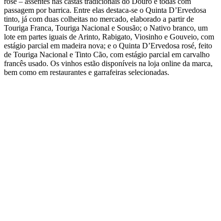
rosé – assentes nas castas tradicionais do Douro e todas com
passagem por barrica. Entre elas destaca-se o Quinta D’Ervedosa
tinto, já com duas colheitas no mercado, elaborado a partir de
Touriga Franca, Touriga Nacional e Sousão; o Nativo branco, um
lote em partes iguais de Arinto, Rabigato, Viosinho e Gouveio, com
estágio parcial em madeira nova; e o Quinta D’Ervedosa rosé, feito
de Touriga Nacional e Tinto Cão, com estágio parcial em carvalho
francês usado. Os vinhos estão disponíveis na loja online da marca,
bem como em restaurantes e garrafeiras selecionadas.