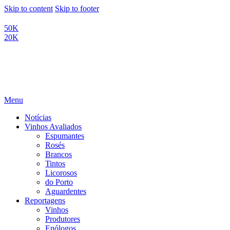
Skip to content
Skip to footer
50K
20K
Menu
Notícias
Vinhos Avaliados
Espumantes
Rosés
Brancos
Tintos
Licorosos
do Porto
Aguardentes
Reportagens
Vinhos
Produtores
Enólogos