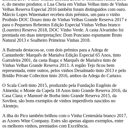
e, do mesmo produtor, o Lua Cheia em Vinhas Velhas tinto de Vinhas
Velhas Reserva Especial 2016 também foram distinguidos com ouro.
Márcio Lopes Winemaker recebeu dois prémios, um para o vinho
Proibido DOC Douro tinto de Vinhas Velhas Grande Reserva 2017 e
para o Pequenos Rebentos Edição Especial Vinhas Velhas branco
(Loureiro) Reserva 2018, DOC Vinho Verde. A casta Alvarinho foi
premiada em duas interpretações: Dom Ponciano espumante Bruto
Natural 2013 e Soalheiro Primeiras Vinhas 2018.
A Bairrada destacou-se, com dois prémios para a Adega de
Cantanhede: Marquês de Marialva Edição Especial 65 Anos, tinto
Garrafeira 2001, da casta Baga; e Marquês de Marialva tinto de
Vinhas Velhas Grande Reserva 2013. A região Tejo ficou bem
representada, entre outros, pelos vinhos Desalmado tinto 2013 e pelo
Bridão Private Collection tinto 2016, ambos da Adega do Cartaxo.
O Scala Coeli tinto 2015, produzido pela Fundação Eugénio de
Almeida; o Monte da Capela 18 Anos tinto Grande Reserva 2016, da
Casa Clara; e Mamoré de Borba tinto Grande Reserva 2015, da
Sovibor, são bons exemplos de vinhos imperdíveis nascidos no
Alentejo.
A ilha do Pico também brilhou com o Vinha Centenária branco 2017,
as Azores Wine Company. Estes são apenas alguns exemplos, entre
os melhores vinhos, premiados com Excelência.