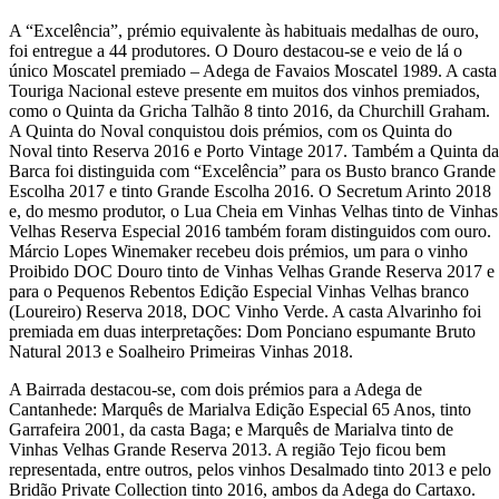
A “Excelência”, prémio equivalente às habituais medalhas de ouro,
foi entregue a 44 produtores. O Douro destacou-se e veio de lá o
único Moscatel premiado – Adega de Favaios Moscatel 1989. A casta
Touriga Nacional esteve presente em muitos dos vinhos premiados,
como o Quinta da Gricha Talhão 8 tinto 2016, da Churchill Graham.
A Quinta do Noval conquistou dois prémios, com os Quinta do
Noval tinto Reserva 2016 e Porto Vintage 2017. Também a Quinta da
Barca foi distinguida com “Excelência” para os Busto branco Grande
Escolha 2017 e tinto Grande Escolha 2016. O Secretum Arinto 2018
e, do mesmo produtor, o Lua Cheia em Vinhas Velhas tinto de Vinhas
Velhas Reserva Especial 2016 também foram distinguidos com ouro.
Márcio Lopes Winemaker recebeu dois prémios, um para o vinho
Proibido DOC Douro tinto de Vinhas Velhas Grande Reserva 2017 e
para o Pequenos Rebentos Edição Especial Vinhas Velhas branco
(Loureiro) Reserva 2018, DOC Vinho Verde. A casta Alvarinho foi
premiada em duas interpretações: Dom Ponciano espumante Bruto
Natural 2013 e Soalheiro Primeiras Vinhas 2018.
A Bairrada destacou-se, com dois prémios para a Adega de
Cantanhede: Marquês de Marialva Edição Especial 65 Anos, tinto
Garrafeira 2001, da casta Baga; e Marquês de Marialva tinto de
Vinhas Velhas Grande Reserva 2013. A região Tejo ficou bem
representada, entre outros, pelos vinhos Desalmado tinto 2013 e pelo
Bridão Private Collection tinto 2016, ambos da Adega do Cartaxo.