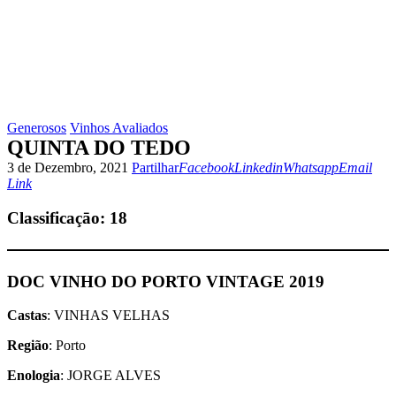
Generosos
Vinhos Avaliados
QUINTA DO TEDO
Facebook
Linkedin
Whatsapp
Email
Cop
3 de Dezembro, 2021
Partilhar
Facebook
Linkedin
Whatsapp
Email
UR
Link
to
clip
Classificaçāo:
18
DOC VINHO DO PORTO VINTAGE 2019
Castas
: VINHAS VELHAS
Região
: Porto
Enologia
: JORGE ALVES