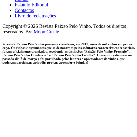
Estatuto Editorial
Contactos
Livro de reclamações
facebook-
instagram
Copyright © 2026 Revista Paixāo Pelo Vinho. Todos os direitos
1
reservados. By:
Moon Create
A revista Paixão Pelo Vinho provou e classificou, em 2019, mais de mil vinhos em prova
cega. Os vinhos e espumantes que se destacaram pelas sedutoras características sensoriais,
foram oficialmente premiados, recebendo as distinções “Paixão Pelo Vinho Prestígio”,
Paixão Pelo Vinho Excelência” e “Paixão Pelo Vinho Escolha”. O evento realizou-se no
passado dia 7 de março e foi partilhado pelos leitores e apreciadores de vinhos, que
puderam participar, aplaudir, provar, aprender e brindar!