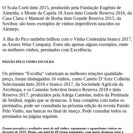
O Scala Coeli tinto 2015, produzido pela Fundação Eugénio de
Almeida; o Monte da Capela 18 Anos tinto Grande Reserva 2016, da
Casa Clara; e Mamoré de Borba tinto Grande Reserva 2015, da
Sovibor, são bons exemplos de vinhos imperdíveis nascidos no
Alentejo.
A ilha do Pico também brilhou com o Vinha Centenária branco 2017,
as Azores Wine Company. Estes são apenas alguns exemplos, entre
os melhores vinhos, premiados com Excelência.
PAIXÃO PELO VINHO ESCOLHA
Os prémios “Escolha” valorizam as melhores relações qualidade-
preço, foram distinguidos 16 vinhos, como Castelo D’Arez Colheita
Selecionada tinto 2016 e branco 2017, da Sociedade Agrícola da
Arcebispa, e os Camolas Selection branco Reserva 2018 e tinto
Reserva 2017, produzidos pela Adega Camolas, todos da Península
de Setúbal, região que se destacou. A lista completa com todos os
premiados, pode ser consultada na próxima edição da revista Paixão
Pelo Vinho, nas bancas no final de março. Pode consultar todos os
premiados na página seguinte.
Foram provados e avaliados mais de mil vinhos, espumantes e aguardentes vínicas no
decorrer de 2019. Destes, um total de 68 foram premiados, com maior destaque para a