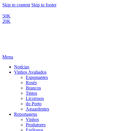
Skip to content
Skip to footer
50K
20K
Menu
Notícias
Vinhos Avaliados
Espumantes
Rosés
Brancos
Tintos
Licorosos
do Porto
Aguardentes
Reportagens
Vinhos
Produtores
Enólogos