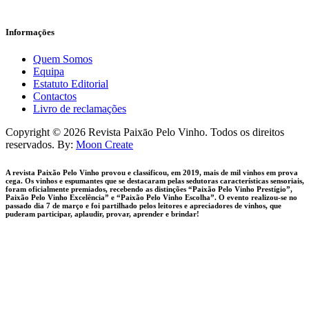
Informaçōes
Quem Somos
Equipa
Estatuto Editorial
Contactos
Livro de reclamações
facebook-
instagram
Copyright © 2026 Revista Paixāo Pelo Vinho. Todos os direitos
1
reservados. By:
Moon Create
A revista Paixão Pelo Vinho provou e classificou, em 2019, mais de mil vinhos em prova
cega. Os vinhos e espumantes que se destacaram pelas sedutoras características sensoriais,
foram oficialmente premiados, recebendo as distinções “Paixão Pelo Vinho Prestígio”,
Paixão Pelo Vinho Excelência” e “Paixão Pelo Vinho Escolha”. O evento realizou-se no
passado dia 7 de março e foi partilhado pelos leitores e apreciadores de vinhos, que
puderam participar, aplaudir, provar, aprender e brindar!