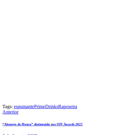
Tags:
espumante
PrimeDrinks
Raposeira
Navegação
Anterior
de
“Alentejo de Honra” distinguido nos OIV Awards 2025
artigos