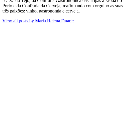
N.ª S.ª do Tejo, da Confraria Gastronómica das Tripas à Moda do
Porto e da Confraria da Cerveja, reafirmando com orgulho as suas
três paixões: vinho, gastronomia e cerveja.
View all posts by
Maria Helena Duarte