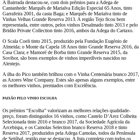
A Bairrada destacou-se, com dois prémios para a Adega de
Cantanhede: Marquês de Marialva Edição Especial 65 Anos, tinto
Garrafeira 2001, da casta Baga; e Marquês de Marialva tinto de
Vinhas Velhas Grande Reserva 2013. A região Tejo ficou bem
representada, entre outros, pelos vinhos Desalmado tinto 2013 e pelo
Bridão Private Collection tinto 2016, ambos da Adega do Cartaxo.
O Scala Coeli tinto 2015, produzido pela Fundação Eugénio de
Almeida; o Monte da Capela 18 Anos tinto Grande Reserva 2016, da
Casa Clara; e Mamoré de Borba tinto Grande Reserva 2015, da
Sovibor, são bons exemplos de vinhos imperdíveis nascidos no
Alentejo.
A ilha do Pico também brilhou com o Vinha Centenária branco 2017,
as Azores Wine Company. Estes são apenas alguns exemplos, entre
os melhores vinhos, premiados com Excelência.
PAIXÃO PELO VINHO ESCOLHA
Os prémios “Escolha” valorizam as melhores relações qualidade-
preço, foram distinguidos 16 vinhos, como Castelo D’Arez Colheita
Selecionada tinto 2016 e branco 2017, da Sociedade Agrícola da
Arcebispa, e os Camolas Selection branco Reserva 2018 e tinto
Reserva 2017, produzidos pela Adega Camolas, todos da Península
de Setúbal, região que se destacou. A lista completa com todos os