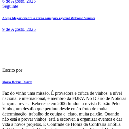
6 de Agosto, 2025
Seguinte
Adega Mayor celebra o verão com pack especial Welcome Summer
9 de Agosto, 2025
Escrito por
Maria Helena Duarte
F​az do vinho uma missão. É provadora e crítica de vinhos​, a nível
nacional e internacional, e membro da FIJEV. ​No Diário de Notícias​
lançou a revista Beberes​ e em 2006 fundou a revista Paixão Pelo
Vinho, um desafio que perdura​ desde então fruto de muita
determinação, trabalho de equipa e, claro, muita paixão. Quando
não está a provar vinhos, está a escrever, a organizar eventos e dar
vida a novos projetos​. É Confrade de Honra da Confraria Enófila