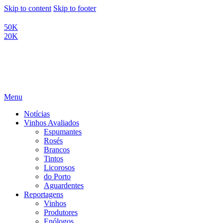
Skip to content
Skip to footer
50K
20K
Menu
Notícias
Vinhos Avaliados
Espumantes
Rosés
Brancos
Tintos
Licorosos
do Porto
Aguardentes
Reportagens
Vinhos
Produtores
Enólogos