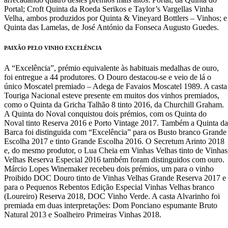
Portal; Croft Quinta da Roeda Serikos e Taylor’s Vargellas Vinha
Velha, ambos produzidos por Quinta & Vineyard Bottlers – Vinhos; e
Quinta das Lamelas, de José António da Fonseca Augusto Guedes.
PAIXÃO PELO VINHO EXCELÊNCIA
A “Excelência”, prémio equivalente às habituais medalhas de ouro,
foi entregue a 44 produtores. O Douro destacou-se e veio de lá o
único Moscatel premiado – Adega de Favaios Moscatel 1989. A casta
Touriga Nacional esteve presente em muitos dos vinhos premiados,
como o Quinta da Gricha Talhão 8 tinto 2016, da Churchill Graham.
A Quinta do Noval conquistou dois prémios, com os Quinta do
Noval tinto Reserva 2016 e Porto Vintage 2017. Também a Quinta da
Barca foi distinguida com “Excelência” para os Busto branco Grande
Escolha 2017 e tinto Grande Escolha 2016. O Secretum Arinto 2018
e, do mesmo produtor, o Lua Cheia em Vinhas Velhas tinto de Vinhas
Velhas Reserva Especial 2016 também foram distinguidos com ouro.
Márcio Lopes Winemaker recebeu dois prémios, um para o vinho
Proibido DOC Douro tinto de Vinhas Velhas Grande Reserva 2017 e
para o Pequenos Rebentos Edição Especial Vinhas Velhas branco
(Loureiro) Reserva 2018, DOC Vinho Verde. A casta Alvarinho foi
premiada em duas interpretações: Dom Ponciano espumante Bruto
Natural 2013 e Soalheiro Primeiras Vinhas 2018.