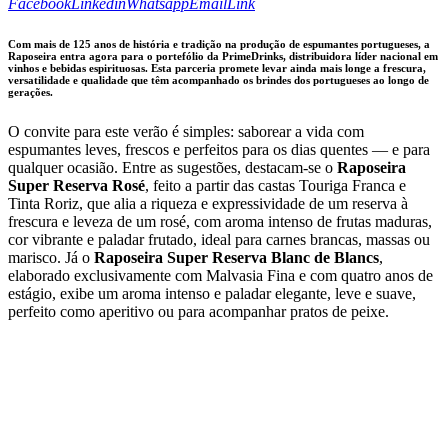
Linkedin
Whatsapp
Email
Copy
Facebook
Linkedin
Whatsapp
Email
Link
URL
to
Com mais de 125 anos de história e tradição na produção de espumantes portugueses, a
clipboard
Raposeira entra agora para o portefólio da PrimeDrinks, distribuidora líder nacional em
vinhos e bebidas espirituosas. Esta parceria promete levar ainda mais longe a frescura,
versatilidade e qualidade que têm acompanhado os brindes dos portugueses ao longo de
gerações.
O convite para este verão é simples: saborear a vida com
espumantes leves, frescos e perfeitos para os dias quentes — e para
qualquer ocasião. Entre as sugestões, destacam-se o
Raposeira
Super Reserva Rosé
, feito a partir das castas Touriga Franca e
Tinta Roriz, que alia a riqueza e expressividade de um reserva à
frescura e leveza de um rosé, com aroma intenso de frutas maduras,
cor vibrante e paladar frutado, ideal para carnes brancas, massas ou
marisco. Já o
Raposeira Super Reserva Blanc de Blancs
,
elaborado exclusivamente com Malvasia Fina e com quatro anos de
estágio, exibe um aroma intenso e paladar elegante, leve e suave,
perfeito como aperitivo ou para acompanhar pratos de peixe.