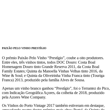
PAIXÃO PELO VINHO PRESTÍGIO
O prémio Paixão Pelo Vinho “Prestígio”, coube a oito produtores.
Entre eles, três vinhos tintos, todos DOC Douro: Costa Boal
Homenagem Douro tinto Grande Reserva 2011, da Costa Boal
Family Estates; Quinta da Manoella Vinhas Velhas tinto 2016, da
Wine & Soul; e Quinta da Oliveirinha Vinha Franca tinto (Touriga
Franca) 2013, produzido pela família Alves de Sousa.
Apenas um vinho branco ganhou “Prestígio”, foi o Terrantez do Pico,
com Indicação Geográfica Açores, da colheita de 2018, produzido
pela Azores Wine Company.
Os Vinhos do Porto Vintage 2017 também estiveram em destaque,
arrecadando quatro destes prémios mais altos: Portal, da Quinta do