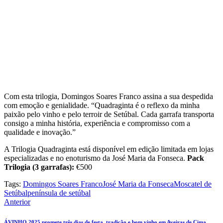
Com esta trilogia, Domingos Soares Franco assina a sua despedida
com emoção e genialidade. “Quadraginta é o reflexo da minha
paixão pelo vinho e pelo terroir de Setúbal. Cada garrafa transporta
consigo a minha história, experiência e compromisso com a
qualidade e inovação.”
A Trilogia Quadraginta está disponível em edição limitada em lojas
especializadas e no enoturismo da José Maria da Fonseca.
Pack
Trilogia (3 garrafas):
€500
Tags:
Domingos Soares Franco
José Maria da Fonseca
Moscatel de
Setúbal
península de setúbal
Navegação
Anterior
de
ÁVINHO 2025 promete três dias de festa, tradição e bom vinho em Aveiras de Cima