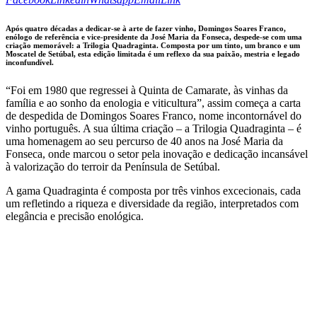
URL
to
Após quatro décadas a dedicar-se à arte de fazer vinho, Domingos Soares Franco,
clipboard
enólogo de referência e vice-presidente da José Maria da Fonseca, despede-se com uma
criação memorável: a Trilogia Quadraginta. Composta por um tinto, um branco e um
Moscatel de Setúbal, esta edição limitada é um reflexo da sua paixão, mestria e legado
inconfundível.
“Foi em 1980 que regressei à Quinta de Camarate, às vinhas da
família e ao sonho da enologia e viticultura”, assim começa a carta
de despedida de Domingos Soares Franco, nome incontornável do
vinho português. A sua última criação – a Trilogia Quadraginta – é
uma homenagem ao seu percurso de 40 anos na José Maria da
Fonseca, onde marcou o setor pela inovação e dedicação incansável
à valorização do terroir da Península de Setúbal.
A gama Quadraginta é composta por três vinhos excecionais, cada
um refletindo a riqueza e diversidade da região, interpretados com
elegância e precisão enológica.