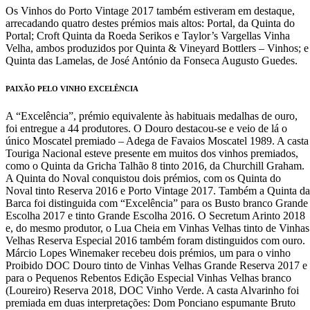
Os Vinhos do Porto Vintage 2017 também estiveram em destaque,
arrecadando quatro destes prémios mais altos: Portal, da Quinta do
Portal; Croft Quinta da Roeda Serikos e Taylor’s Vargellas Vinha
Velha, ambos produzidos por Quinta & Vineyard Bottlers – Vinhos; e
Quinta das Lamelas, de José António da Fonseca Augusto Guedes.
PAIXÃO PELO VINHO EXCELÊNCIA
A “Excelência”, prémio equivalente às habituais medalhas de ouro,
foi entregue a 44 produtores. O Douro destacou-se e veio de lá o
único Moscatel premiado – Adega de Favaios Moscatel 1989. A casta
Touriga Nacional esteve presente em muitos dos vinhos premiados,
como o Quinta da Gricha Talhão 8 tinto 2016, da Churchill Graham.
A Quinta do Noval conquistou dois prémios, com os Quinta do
Noval tinto Reserva 2016 e Porto Vintage 2017. Também a Quinta da
Barca foi distinguida com “Excelência” para os Busto branco Grande
Escolha 2017 e tinto Grande Escolha 2016. O Secretum Arinto 2018
e, do mesmo produtor, o Lua Cheia em Vinhas Velhas tinto de Vinhas
Velhas Reserva Especial 2016 também foram distinguidos com ouro.
Márcio Lopes Winemaker recebeu dois prémios, um para o vinho
Proibido DOC Douro tinto de Vinhas Velhas Grande Reserva 2017 e
para o Pequenos Rebentos Edição Especial Vinhas Velhas branco
(Loureiro) Reserva 2018, DOC Vinho Verde. A casta Alvarinho foi
premiada em duas interpretações: Dom Ponciano espumante Bruto