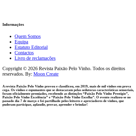
Informaçōes
Quem Somos
Equipa
Estatuto Editorial
Contactos
Livro de reclamações
facebook-
instagram
Copyright © 2026 Revista Paixāo Pelo Vinho. Todos os direitos
1
reservados. By:
Moon Create
A revista Paixão Pelo Vinho provou e classificou, em 2019, mais de mil vinhos em prova
cega. Os vinhos e espumantes que se destacaram pelas sedutoras características sensoriais,
foram oficialmente premiados, recebendo as distinções “Paixão Pelo Vinho Prestígio”,
Paixão Pelo Vinho Excelência” e “Paixão Pelo Vinho Escolha”. O evento realizou-se no
passado dia 7 de março e foi partilhado pelos leitores e apreciadores de vinhos, que
puderam participar, aplaudir, provar, aprender e brindar!