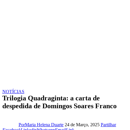
NOTÍCIAS
Trilogia Quadraginta: a carta de
despedida de Domingos Soares Franco
Facebo
Por
Maria Helena Duarte
24 de Março, 2025
Partilhar
Linkedin
Whatsapp
Email
Copy
Facebook
Linkedin
Whatsapp
Email
Link