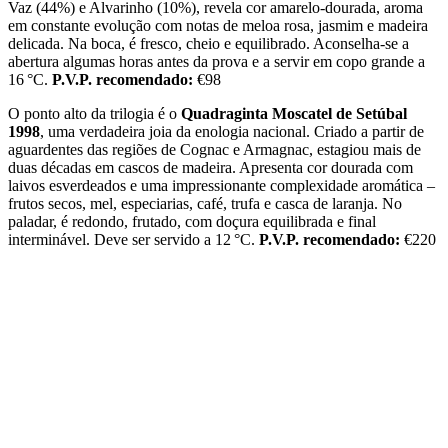
Vaz (44%) e Alvarinho (10%), revela cor amarelo-dourada, aroma
em constante evolução com notas de meloa rosa, jasmim e madeira
delicada. Na boca, é fresco, cheio e equilibrado. Aconselha-se a
abertura algumas horas antes da prova e a servir em copo grande a
16 °C.
P.V.P. recomendado:
€98
O ponto alto da trilogia é o
Quadraginta Moscatel de Setúbal
1998
, uma verdadeira joia da enologia nacional. Criado a partir de
aguardentes das regiões de Cognac e Armagnac, estagiou mais de
duas décadas em cascos de madeira. Apresenta cor dourada com
laivos esverdeados e uma impressionante complexidade aromática –
frutos secos, mel, especiarias, café, trufa e casca de laranja. No
paladar, é redondo, frutado, com doçura equilibrada e final
interminável. Deve ser servido a 12 °C.
P.V.P. recomendado:
€220