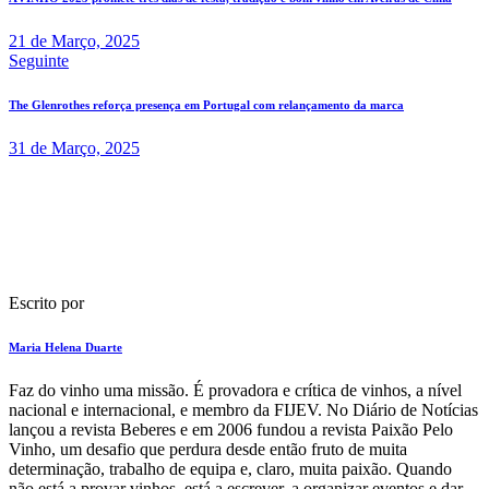
artigos
21 de Março, 2025
Seguinte
The Glenrothes reforça presença em Portugal com relançamento da marca
31 de Março, 2025
Escrito por
Maria Helena Duarte
F​az do vinho uma missão. É provadora e crítica de vinhos​, a nível
nacional e internacional, e membro da FIJEV. ​No Diário de Notícias​
lançou a revista Beberes​ e em 2006 fundou a revista Paixão Pelo
Vinho, um desafio que perdura​ desde então fruto de muita
determinação, trabalho de equipa e, claro, muita paixão. Quando
não está a provar vinhos, está a escrever, a organizar eventos e dar