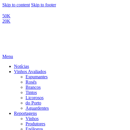
Skip to content
Skip to footer
50K
20K
Menu
Notícias
Vinhos Avaliados
Espumantes
Rosés
Brancos
Tintos
Licorosos
do Porto
Aguardentes
Reportagens
Vinhos
Produtores
Enólogos