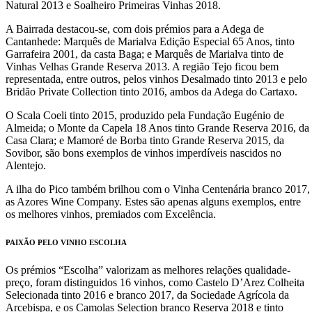
Natural 2013 e Soalheiro Primeiras Vinhas 2018.
A Bairrada destacou-se, com dois prémios para a Adega de
Cantanhede: Marquês de Marialva Edição Especial 65 Anos, tinto
Garrafeira 2001, da casta Baga; e Marquês de Marialva tinto de
Vinhas Velhas Grande Reserva 2013. A região Tejo ficou bem
representada, entre outros, pelos vinhos Desalmado tinto 2013 e pelo
Bridão Private Collection tinto 2016, ambos da Adega do Cartaxo.
O Scala Coeli tinto 2015, produzido pela Fundação Eugénio de
Almeida; o Monte da Capela 18 Anos tinto Grande Reserva 2016, da
Casa Clara; e Mamoré de Borba tinto Grande Reserva 2015, da
Sovibor, são bons exemplos de vinhos imperdíveis nascidos no
Alentejo.
A ilha do Pico também brilhou com o Vinha Centenária branco 2017,
as Azores Wine Company. Estes são apenas alguns exemplos, entre
os melhores vinhos, premiados com Excelência.
PAIXÃO PELO VINHO ESCOLHA
Os prémios “Escolha” valorizam as melhores relações qualidade-
preço, foram distinguidos 16 vinhos, como Castelo D’Arez Colheita
Selecionada tinto 2016 e branco 2017, da Sociedade Agrícola da
Arcebispa, e os Camolas Selection branco Reserva 2018 e tinto