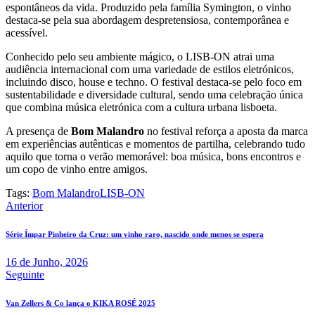
espontâneos da vida. Produzido pela família Symington, o vinho
destaca-se pela sua abordagem despretensiosa, contemporânea e
acessível.
Conhecido pelo seu ambiente mágico, o LISB-ON atrai uma
audiência internacional com uma variedade de estilos eletrónicos,
incluindo disco, house e techno. O festival destaca-se pelo foco em
sustentabilidade e diversidade cultural, sendo uma celebração única
que combina música eletrónica com a cultura urbana lisboeta.
A presença de
Bom Malandro
no festival reforça a aposta da marca
em experiências autênticas e momentos de partilha, celebrando tudo
aquilo que torna o verão memorável: boa música, bons encontros e
um copo de vinho entre amigos.
Tags:
Bom Malandro
LISB-ON
Navegação
Anterior
de
Série Ímpar Pinheiro da Cruz: um vinho raro, nascido onde menos se espera
artigos
16 de Junho, 2026
Seguinte
Van Zellers & Co lança o KIKA ROSÉ 2025