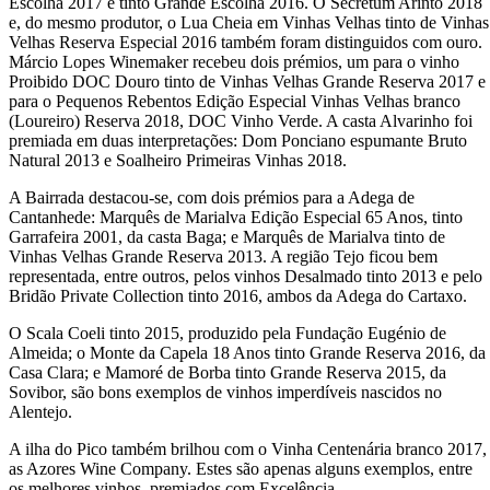
Escolha 2017 e tinto Grande Escolha 2016. O Secretum Arinto 2018
e, do mesmo produtor, o Lua Cheia em Vinhas Velhas tinto de Vinhas
Velhas Reserva Especial 2016 também foram distinguidos com ouro.
Márcio Lopes Winemaker recebeu dois prémios, um para o vinho
Proibido DOC Douro tinto de Vinhas Velhas Grande Reserva 2017 e
para o Pequenos Rebentos Edição Especial Vinhas Velhas branco
(Loureiro) Reserva 2018, DOC Vinho Verde. A casta Alvarinho foi
premiada em duas interpretações: Dom Ponciano espumante Bruto
Natural 2013 e Soalheiro Primeiras Vinhas 2018.
A Bairrada destacou-se, com dois prémios para a Adega de
Cantanhede: Marquês de Marialva Edição Especial 65 Anos, tinto
Garrafeira 2001, da casta Baga; e Marquês de Marialva tinto de
Vinhas Velhas Grande Reserva 2013. A região Tejo ficou bem
representada, entre outros, pelos vinhos Desalmado tinto 2013 e pelo
Bridão Private Collection tinto 2016, ambos da Adega do Cartaxo.
O Scala Coeli tinto 2015, produzido pela Fundação Eugénio de
Almeida; o Monte da Capela 18 Anos tinto Grande Reserva 2016, da
Casa Clara; e Mamoré de Borba tinto Grande Reserva 2015, da
Sovibor, são bons exemplos de vinhos imperdíveis nascidos no
Alentejo.
A ilha do Pico também brilhou com o Vinha Centenária branco 2017,
as Azores Wine Company. Estes são apenas alguns exemplos, entre
os melhores vinhos, premiados com Excelência.