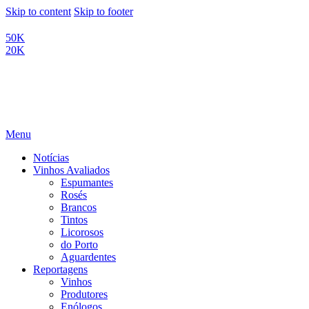
Skip to content
Skip to footer
50K
20K
Menu
Notícias
Vinhos Avaliados
Espumantes
Rosés
Brancos
Tintos
Licorosos
do Porto
Aguardentes
Reportagens
Vinhos
Produtores
Enólogos