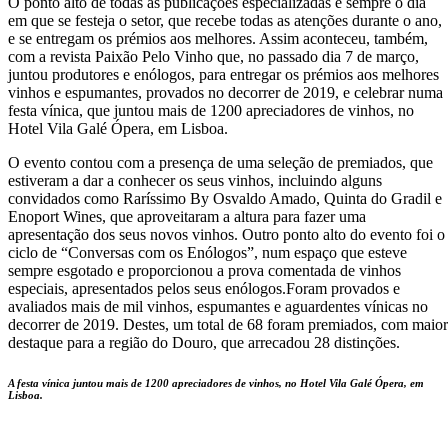
O ponto alto de todas as publicações especializadas é sempre o dia
em que se festeja o setor, que recebe todas as atenções durante o ano,
e se entregam os prémios aos melhores. Assim aconteceu, também,
com a revista Paixão Pelo Vinho que, no passado dia 7 de março,
juntou produtores e enólogos, para entregar os prémios aos melhores
vinhos e espumantes, provados no decorrer de 2019, e celebrar numa
festa vínica, que juntou mais de 1200 apreciadores de vinhos, no
Hotel Vila Galé Ópera, em Lisboa.
O evento contou com a presença de uma seleção de premiados, que
estiveram a dar a conhecer os seus vinhos, incluindo alguns
convidados como Raríssimo By Osvaldo Amado, Quinta do Gradil e
Enoport Wines, que aproveitaram a altura para fazer uma
apresentação dos seus novos vinhos. Outro ponto alto do evento foi o
ciclo de “Conversas com os Enólogos”, num espaço que esteve
sempre esgotado e proporcionou a prova comentada de vinhos
especiais, apresentados pelos seus enólogos.Foram provados e
avaliados mais de mil vinhos, espumantes e aguardentes vínicas no
decorrer de 2019. Destes, um total de 68 foram premiados, com maior
destaque para a região do Douro, que arrecadou 28 distinções.
A festa vínica juntou mais de 1200 apreciadores de vinhos, no Hotel Vila Galé Ópera, em
Lisboa.