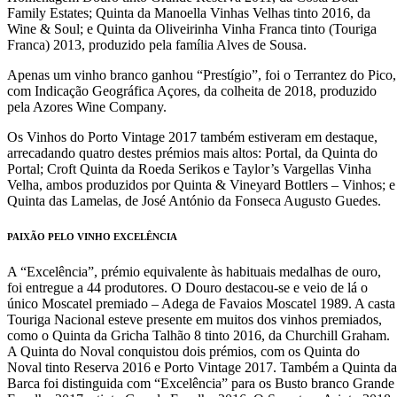
Family Estates; Quinta da Manoella Vinhas Velhas tinto 2016, da
Wine & Soul; e Quinta da Oliveirinha Vinha Franca tinto (Touriga
Franca) 2013, produzido pela família Alves de Sousa.
Apenas um vinho branco ganhou “Prestígio”, foi o Terrantez do Pico,
com Indicação Geográfica Açores, da colheita de 2018, produzido
pela Azores Wine Company.
Os Vinhos do Porto Vintage 2017 também estiveram em destaque,
arrecadando quatro destes prémios mais altos: Portal, da Quinta do
Portal; Croft Quinta da Roeda Serikos e Taylor’s Vargellas Vinha
Velha, ambos produzidos por Quinta & Vineyard Bottlers – Vinhos; e
Quinta das Lamelas, de José António da Fonseca Augusto Guedes.
PAIXÃO PELO VINHO EXCELÊNCIA
A “Excelência”, prémio equivalente às habituais medalhas de ouro,
foi entregue a 44 produtores. O Douro destacou-se e veio de lá o
único Moscatel premiado – Adega de Favaios Moscatel 1989. A casta
Touriga Nacional esteve presente em muitos dos vinhos premiados,
como o Quinta da Gricha Talhão 8 tinto 2016, da Churchill Graham.
A Quinta do Noval conquistou dois prémios, com os Quinta do
Noval tinto Reserva 2016 e Porto Vintage 2017. Também a Quinta da
Barca foi distinguida com “Excelência” para os Busto branco Grande