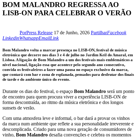
BOM MALANDRO REGRESSA AO
LISB-ON PARA CELEBRAR O VERÃO
Facebook
Linke
Por
Press Release
17 de Junho, 2026
Partilhar
Facebook
Whatsapp
Email
Copy
Linkedin
Whatsapp
Email
Link
URL
to
Bom Malandro
volta a marcar presença no LISB-ON, festival de música
clipboard
eletrónica que decorre nos dias 3 e 4 de julho no Jardim Keil do Amaral, em
Lisboa. A ligação de
Bom Malandro
a um dos festivais mais emblemáticos a
nível nacional, ligação essa que acontece pelo segundo ano consecutivo,
convida os festivaleiros a fazer uma pausa no espaço exclusivo da marca,
que contará com bar e zona de esplanada, pensados para desfrutar dos finais
de tarde e do ambiente único do evento.
Durante os dias do festival, o espaço
Bom Malandro
será um ponto
de encontro para quem procura viver a experiência LISB-ON de
forma descontraída, ao ritmo da música eletrónica e dos longos
sunsets de verão.
Com uma atmosfera leve e informal, o bar dará a provar os vinhos
da marca num ambiente que reflete a sua personalidade irreverente e
descomplicada. Criado para uma nova geração de consumidores de
vinho,
Bom Malandro
desafia convenções e celebra os momentos