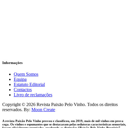
Informaçōes
Quem Somos
Equipa
Estatuto Editorial
Contactos
Livro de reclamações
facebook-
instagram
Copyright © 2026 Revista Paixāo Pelo Vinho. Todos os direitos
1
reservados. By:
Moon Create
A revista Paixão Pelo Vinho provou e classificou, em 2019, mais de mil vinhos em prova
cega. Os vinhos e espumantes que se destacaram pelas sedutoras características sensoriais,
foram oficialmente premiados, recebendo as distinções “Paixão Pelo Vinho Prestígio”,