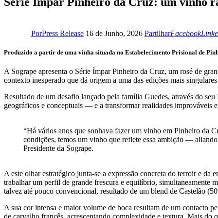
Série Ímpar Pinheiro da Cruz: um vinho r
Facebook
Linke
Por
Press Release
16 de Junho, 2026
Partilhar
Facebook
Linke
Produzido a partir de uma vinha situada no Estabelecimento Prisional de Pinh
A Sogrape apresenta o Série Ímpar Pinheiro da Cruz, um rosé de gran
contexto inesperado que dá origem a uma das edições mais singulares
Resultado de um desafio lançado pela família Guedes, através do seu
geográficos e conceptuais — e a transformar realidades improváveis 
“Há vários anos que sonhava fazer um vinho em Pinheiro da Cru
condições, temos um vinho que reflete essa ambição — aliando 
Presidente da Sogrape.
A este olhar estratégico junta-se a expressão concreta do terroir e da 
trabalhar um perfil de grande frescura e equilíbrio, simultaneamente
talvez até pouco convencional, resultado de um blend de Castelão (
A sua cor intensa e maior volume de boca resultam de um contacto pe
de carvalho francês, acrescentando complexidade e textura. Mais do qu