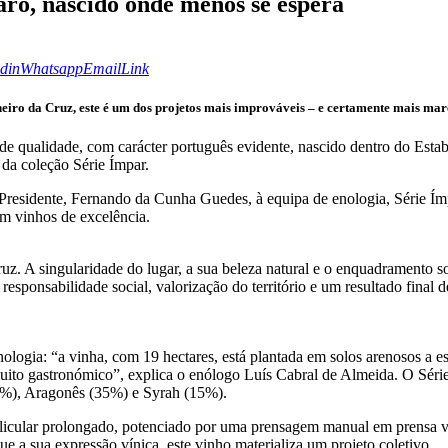
aro, nascido onde menos se espera
din
Whatsapp
Email
Copy
URL
to
din
Whatsapp
Email
Link
clipboard
eiro da Cruz, este é um dos projetos mais improváveis – e certamente mais mar
de qualidade, com carácter português evidente, nascido dentro do Esta
 da coleção Série Ímpar.
 Presidente, Fernando da Cunha Guedes, à equipa de enologia, Série Ím
em vinhos de excelência.
z. A singularidade do lugar, a sua beleza natural e o enquadramento s
responsabilidade social, valorização do território e um resultado fina
enologia: “a vinha, com 19 hectares, está plantada em solos arenosos a e
 muito gastronómico”, explica o enólogo Luís Cabral de Almeida. O Sér
50%), Aragonês (35%) e Syrah (15%).
licular prolongado, potenciado por uma prensagem manual em prensa ver
e a sua expressão vínica, este vinho materializa um projeto coletivo.