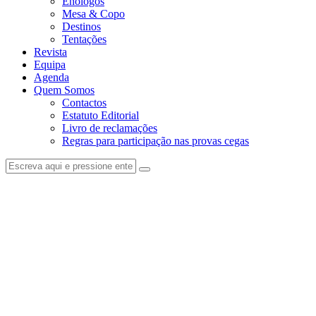
Enólogos
Mesa & Copo
Destinos
Tentações
Revista
Equipa
Agenda
Quem Somos
Contactos
Estatuto Editorial
Livro de reclamações
Regras para participação nas provas cegas
facebook-
instagram
1