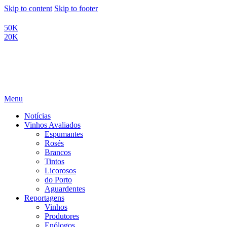
Skip to content
Skip to footer
50K
20K
Menu
Notícias
Vinhos Avaliados
Espumantes
Rosés
Brancos
Tintos
Licorosos
do Porto
Aguardentes
Reportagens
Vinhos
Produtores
Enólogos