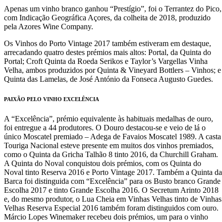
Apenas um vinho branco ganhou “Prestígio”, foi o Terrantez do Pico,
com Indicação Geográfica Açores, da colheita de 2018, produzido
pela Azores Wine Company.
Os Vinhos do Porto Vintage 2017 também estiveram em destaque,
arrecadando quatro destes prémios mais altos: Portal, da Quinta do
Portal; Croft Quinta da Roeda Serikos e Taylor’s Vargellas Vinha
Velha, ambos produzidos por Quinta & Vineyard Bottlers – Vinhos; e
Quinta das Lamelas, de José António da Fonseca Augusto Guedes.
PAIXÃO PELO VINHO EXCELÊNCIA
A “Excelência”, prémio equivalente às habituais medalhas de ouro,
foi entregue a 44 produtores. O Douro destacou-se e veio de lá o
único Moscatel premiado – Adega de Favaios Moscatel 1989. A casta
Touriga Nacional esteve presente em muitos dos vinhos premiados,
como o Quinta da Gricha Talhão 8 tinto 2016, da Churchill Graham.
A Quinta do Noval conquistou dois prémios, com os Quinta do
Noval tinto Reserva 2016 e Porto Vintage 2017. Também a Quinta da
Barca foi distinguida com “Excelência” para os Busto branco Grande
Escolha 2017 e tinto Grande Escolha 2016. O Secretum Arinto 2018
e, do mesmo produtor, o Lua Cheia em Vinhas Velhas tinto de Vinhas
Velhas Reserva Especial 2016 também foram distinguidos com ouro.
Márcio Lopes Winemaker recebeu dois prémios, um para o vinho