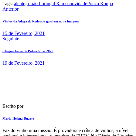
Tags:
alentejo
João Portugal Ramos
novidade
Pouca Roupa
Navegação
Anterior
de
Vinhos da Adega de Redondo ganham nova imagem
artigos
15 de Fevereiro, 2021
Seguinte
Chegou Torre de Palma Rosé 2020
19 de Fevereiro, 2021
Escrito por
Maria Helena Duarte
F​az do vinho uma missão. É provadora e crítica de vinhos​, a nível
nacional e internacional, e membro da FIJEV. ​No Diário de Notícias​