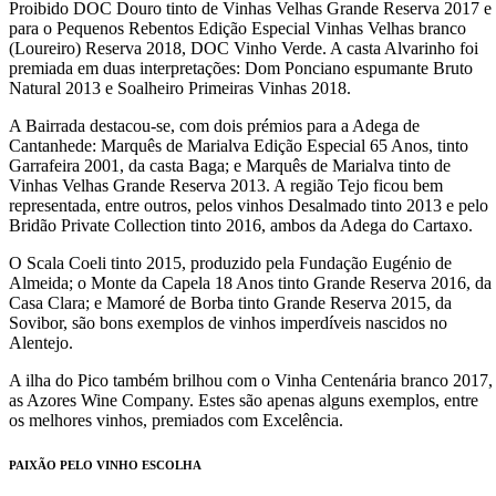
Proibido DOC Douro tinto de Vinhas Velhas Grande Reserva 2017 e
para o Pequenos Rebentos Edição Especial Vinhas Velhas branco
(Loureiro) Reserva 2018, DOC Vinho Verde. A casta Alvarinho foi
premiada em duas interpretações: Dom Ponciano espumante Bruto
Natural 2013 e Soalheiro Primeiras Vinhas 2018.
A Bairrada destacou-se, com dois prémios para a Adega de
Cantanhede: Marquês de Marialva Edição Especial 65 Anos, tinto
Garrafeira 2001, da casta Baga; e Marquês de Marialva tinto de
Vinhas Velhas Grande Reserva 2013. A região Tejo ficou bem
representada, entre outros, pelos vinhos Desalmado tinto 2013 e pelo
Bridão Private Collection tinto 2016, ambos da Adega do Cartaxo.
O Scala Coeli tinto 2015, produzido pela Fundação Eugénio de
Almeida; o Monte da Capela 18 Anos tinto Grande Reserva 2016, da
Casa Clara; e Mamoré de Borba tinto Grande Reserva 2015, da
Sovibor, são bons exemplos de vinhos imperdíveis nascidos no
Alentejo.
A ilha do Pico também brilhou com o Vinha Centenária branco 2017,
as Azores Wine Company. Estes são apenas alguns exemplos, entre
os melhores vinhos, premiados com Excelência.
PAIXÃO PELO VINHO ESCOLHA