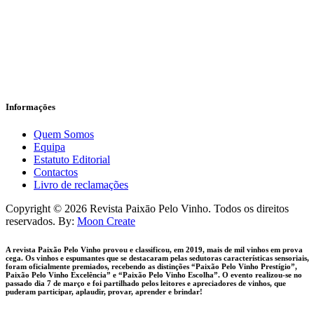
Informaçōes
Quem Somos
Equipa
Estatuto Editorial
Contactos
Livro de reclamações
facebook-
instagram
Copyright © 2026 Revista Paixāo Pelo Vinho. Todos os direitos
1
reservados. By:
Moon Create
A revista Paixão Pelo Vinho provou e classificou, em 2019, mais de mil vinhos em prova
cega. Os vinhos e espumantes que se destacaram pelas sedutoras características sensoriais,
foram oficialmente premiados, recebendo as distinções “Paixão Pelo Vinho Prestígio”,
Paixão Pelo Vinho Excelência” e “Paixão Pelo Vinho Escolha”. O evento realizou-se no
passado dia 7 de março e foi partilhado pelos leitores e apreciadores de vinhos, que
puderam participar, aplaudir, provar, aprender e brindar!