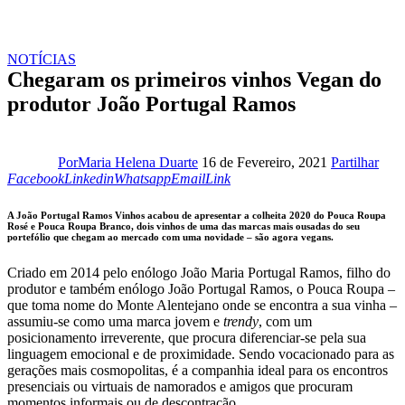
NOTÍCIAS
Chegaram os primeiros vinhos Vegan do
produtor João Portugal Ramos
Fac
Por
Maria Helena Duarte
16 de Fevereiro, 2021
Partilhar
Linkedin
Whatsapp
Email
Copy
Facebook
Linkedin
Whatsapp
Email
Link
URL
to
A João Portugal Ramos Vinhos
acabou de apresentar a colheita 2020 do Pouca Roupa
clipboard
Rosé e Pouca Roupa Branco, dois vinhos de uma das marcas mais ousadas do seu
portefólio que chegam ao mercado com uma novidade – são agora vegans.
Criado em 2014 pelo enólogo João Maria Portugal Ramos, filho do
produtor e também enólogo João Portugal Ramos, o Pouca Roupa
–
que toma nome do Monte Alentejano onde se encontra a sua vinha –
assumiu-se como uma marca jovem e
trendy
, com um
posicionamento irreverente, que procura diferenciar-se pela sua
linguagem emocional e de proximidade. Sendo vocacionado para as
gerações mais cosmopolitas, é a companhia ideal para os encontros
presenciais ou virtuais de namorados e amigos que procuram
momentos informais ou de descontração.