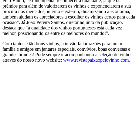
Pelo Vinho, “é fundamental reconhecer a qualidade, já que os
prémios para além de valorizarem os vinhos e exponenciarem a sua
procura nos mercados, interno e externo, dinamizando a economia,
também ajudam os apreciadores a escolher os vinhos certos para cada
ocasião”. Já João Pereira Santos, diretor adjunto da publicação,
destaca que “a qualidade dos vinhos portugueses está cada vez
melhor, posicionando-os entre os melhores do mundo!”.
Com tantos e tão bons vinhos, não vão faltar razões para juntar
família e amigos em jantares especiais, convívios, boas conversas e
grandes brindes! Pode sempre ir acompanhando a seleção de vinhos
através do nosso novo website:
www.revistapaixaopelovinho.com
.