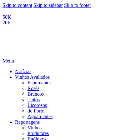
Skip to content
Skip to sidebar
Skip to footer
50K
20K
Menu
Notícias
Vinhos Avaliados
Espumantes
Rosés
Brancos
Tintos
Licorosos
do Porto
Aguardentes
Reportagens
Vinhos
Produtores
Enólogos