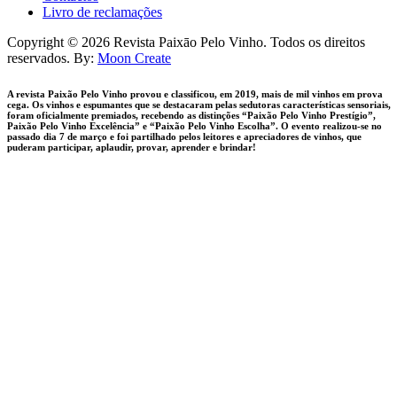
Livro de reclamações
facebook-
instagram
Copyright © 2026 Revista Paixāo Pelo Vinho. Todos os direitos
1
reservados. By:
Moon Create
A revista Paixão Pelo Vinho provou e classificou, em 2019, mais de mil vinhos em prova
cega. Os vinhos e espumantes que se destacaram pelas sedutoras características sensoriais,
foram oficialmente premiados, recebendo as distinções “Paixão Pelo Vinho Prestígio”,
Paixão Pelo Vinho Excelência” e “Paixão Pelo Vinho Escolha”. O evento realizou-se no
passado dia 7 de março e foi partilhado pelos leitores e apreciadores de vinhos, que
puderam participar, aplaudir, provar, aprender e brindar!