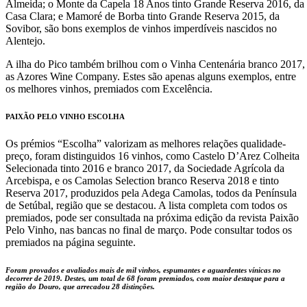
Almeida; o Monte da Capela 18 Anos tinto Grande Reserva 2016, da
Casa Clara; e Mamoré de Borba tinto Grande Reserva 2015, da
Sovibor, são bons exemplos de vinhos imperdíveis nascidos no
Alentejo.
A ilha do Pico também brilhou com o Vinha Centenária branco 2017,
as Azores Wine Company. Estes são apenas alguns exemplos, entre
os melhores vinhos, premiados com Excelência.
PAIXÃO PELO VINHO ESCOLHA
Os prémios “Escolha” valorizam as melhores relações qualidade-
preço, foram distinguidos 16 vinhos, como Castelo D’Arez Colheita
Selecionada tinto 2016 e branco 2017, da Sociedade Agrícola da
Arcebispa, e os Camolas Selection branco Reserva 2018 e tinto
Reserva 2017, produzidos pela Adega Camolas, todos da Península
de Setúbal, região que se destacou. A lista completa com todos os
premiados, pode ser consultada na próxima edição da revista Paixão
Pelo Vinho, nas bancas no final de março. Pode consultar todos os
premiados na página seguinte.
Foram provados e avaliados mais de mil vinhos, espumantes e aguardentes vínicas no
decorrer de 2019. Destes, um total de 68 foram premiados, com maior destaque para a
região do Douro, que arrecadou 28 distinções.