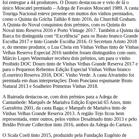
foi entregue a 44 produtores. O Douro destacou-se e veio de lá o
único Moscatel premiado – Adega de Favaios Moscatel 1989. A casta
Touriga Nacional esteve presente em muitos dos vinhos premiados,
como o Quinta da Gricha Talhão 8 tinto 2016, da Churchill Graham.
A Quinta do Noval conquistou dois prémios, com os Quinta do
Noval tinto Reserva 2016 e Porto Vintage 2017. Também a Quinta da
Barca foi distinguida com “Excelência” para os Busto branco Grande
Escolha 2017 e tinto Grande Escolha 2016. O Secretum Arinto 2018
e, do mesmo produtor, o Lua Cheia em Vinhas Velhas tinto de Vinhas
Velhas Reserva Especial 2016 também foram distinguidos com ouro.
Márcio Lopes Winemaker recebeu dois prémios, um para o vinho
Proibido DOC Douro tinto de Vinhas Velhas Grande Reserva 2017 e
para o Pequenos Rebentos Edição Especial Vinhas Velhas branco
(Loureiro) Reserva 2018, DOC Vinho Verde. A casta Alvarinho foi
premiada em duas interpretações: Dom Ponciano espumante Bruto
Natural 2013 e Soalheiro Primeiras Vinhas 2018.
A Bairrada destacou-se, com dois prémios para a Adega de
Cantanhede: Marquês de Marialva Edição Especial 65 Anos, tinto
Garrafeira 2001, da casta Baga; e Marquês de Marialva tinto de
Vinhas Velhas Grande Reserva 2013. A região Tejo ficou bem
representada, entre outros, pelos vinhos Desalmado tinto 2013 e pelo
Bridão Private Collection tinto 2016, ambos da Adega do Cartaxo.
O Scala Coeli tinto 2015, produzido pela Fundação Eugénio de