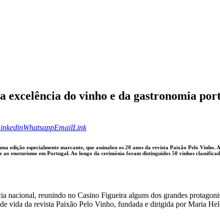
 a excelência do vinho e da gastronomia por
inkedin
Whatsapp
Email
Copy
URL
to
inkedin
Whatsapp
Email
Link
clipboard
 edição especialmente marcante, que assinalou os 20 anos da revista Paixão Pelo Vinho. A no
 ao enoturismo em Portugal. Ao longo da cerimónia foram distinguidos 50 vinhos classificado
a nacional, reunindo no Casino Figueira alguns dos grandes protagonis
 de vida da revista Paixão Pelo Vinho, fundada e dirigida por Maria He