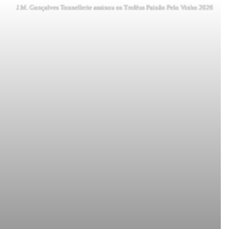
J.M. Gonçalves Tonnellerie assinou os Troféus Paixão Pelo Vinho 2026