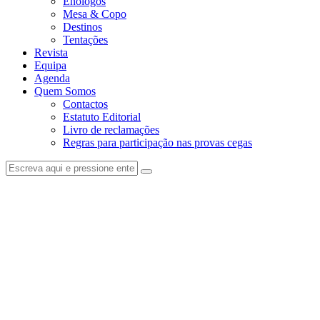
Enólogos
Mesa & Copo
Destinos
Tentações
Revista
Equipa
Agenda
Quem Somos
Contactos
Estatuto Editorial
Livro de reclamações
Regras para participação nas provas cegas
facebook-
instagram
1