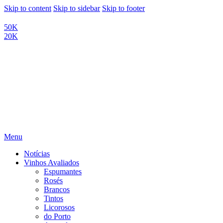
Skip to content
Skip to sidebar
Skip to footer
50K
20K
Menu
Notícias
Vinhos Avaliados
Espumantes
Rosés
Brancos
Tintos
Licorosos
do Porto