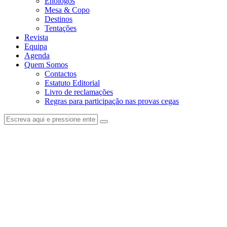
Enólogos
Mesa & Copo
Destinos
Tentações
Revista
Equipa
Agenda
Quem Somos
Contactos
Estatuto Editorial
Livro de reclamações
Regras para participação nas provas cegas
facebook-
instagram
1