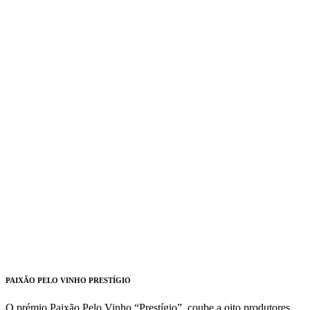
PAIXÃO PELO VINHO PRESTÍGIO
O prémio Paixão Pelo Vinho “Prestígio”, coube a oito produtores.