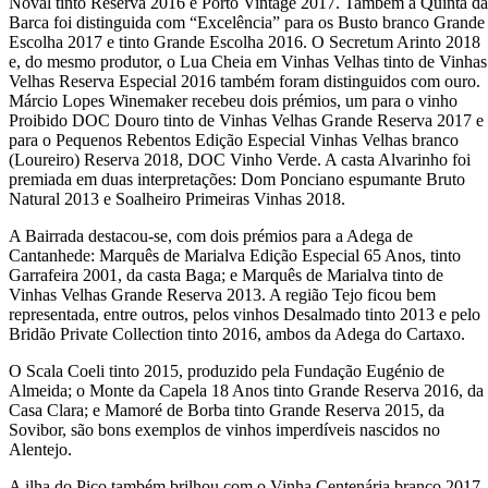
Noval tinto Reserva 2016 e Porto Vintage 2017. Também a Quinta da
Barca foi distinguida com “Excelência” para os Busto branco Grande
Escolha 2017 e tinto Grande Escolha 2016. O Secretum Arinto 2018
e, do mesmo produtor, o Lua Cheia em Vinhas Velhas tinto de Vinhas
Velhas Reserva Especial 2016 também foram distinguidos com ouro.
Márcio Lopes Winemaker recebeu dois prémios, um para o vinho
Proibido DOC Douro tinto de Vinhas Velhas Grande Reserva 2017 e
para o Pequenos Rebentos Edição Especial Vinhas Velhas branco
(Loureiro) Reserva 2018, DOC Vinho Verde. A casta Alvarinho foi
premiada em duas interpretações: Dom Ponciano espumante Bruto
Natural 2013 e Soalheiro Primeiras Vinhas 2018.
A Bairrada destacou-se, com dois prémios para a Adega de
Cantanhede: Marquês de Marialva Edição Especial 65 Anos, tinto
Garrafeira 2001, da casta Baga; e Marquês de Marialva tinto de
Vinhas Velhas Grande Reserva 2013. A região Tejo ficou bem
representada, entre outros, pelos vinhos Desalmado tinto 2013 e pelo
Bridão Private Collection tinto 2016, ambos da Adega do Cartaxo.
O Scala Coeli tinto 2015, produzido pela Fundação Eugénio de
Almeida; o Monte da Capela 18 Anos tinto Grande Reserva 2016, da
Casa Clara; e Mamoré de Borba tinto Grande Reserva 2015, da
Sovibor, são bons exemplos de vinhos imperdíveis nascidos no
Alentejo.
A ilha do Pico também brilhou com o Vinha Centenária branco 2017,