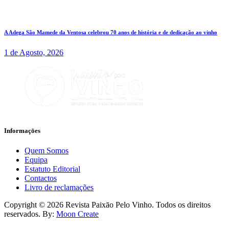
A Adega São Mamede da Ventosa celebrou 70 anos de história e de dedicação ao vinho
1 de Agosto, 2026
Informaçōes
Quem Somos
Equipa
Estatuto Editorial
Contactos
Livro de reclamações
facebook-
instagram
Copyright © 2026 Revista Paixāo Pelo Vinho. Todos os direitos
1
reservados. By:
Moon Create