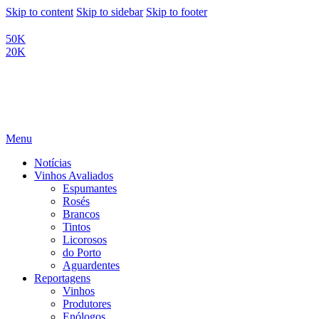
Skip to content
Skip to sidebar
Skip to footer
50K
20K
Menu
Notícias
Vinhos Avaliados
Espumantes
Rosés
Brancos
Tintos
Licorosos
do Porto
Aguardentes
Reportagens
Vinhos
Produtores
Enólogos