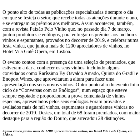
O ponto alto de todas as publicações especializadas é sempre o dia
em que se festeja o setor, que recebe todas as atenções durante o ano,
e se entregam os prémios aos melhores. Assim aconteceu, também,
com a revista Paixão Pelo Vinho que, no passado dia 7 de março,
juntou produtores e enólogos, para entregar os prémios aos melhores
vinhos e espumantes, provados no decorrer de 2019, e celebrar numa
festa vínica, que juntou mais de 1200 apreciadores de vinhos, no
Hotel Vila Galé Ópera, em Lisboa.
O evento contou com a presença de uma seleção de premiados, que
estiveram a dar a conhecer os seus vinhos, incluindo alguns
convidados como Raríssimo By Osvaldo Amado, Quinta do Gradil e
Enoport Wines, que aproveitaram a altura para fazer uma
apresentação dos seus novos vinhos. Outro ponto alto do evento foi o
ciclo de “Conversas com os Enólogos”, num espaço que esteve
sempre esgotado e proporcionou a prova comentada de vinhos
especiais, apresentados pelos seus enólogos.Foram provados e
avaliados mais de mil vinhos, espumantes e aguardentes vínicas no
decorrer de 2019. Destes, um total de 68 foram premiados, com maior
destaque para a região do Douro, que arrecadou 28 distinções.
A festa vínica juntou mais de 1200 apreciadores de vinhos, no Hotel Vila Galé Ópera, em
Lisboa.