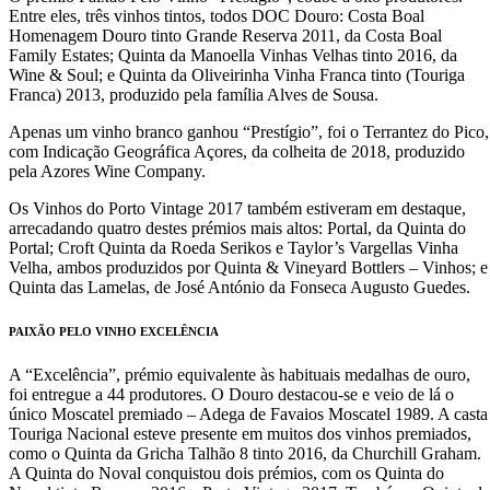
Entre eles, três vinhos tintos, todos DOC Douro: Costa Boal
Homenagem Douro tinto Grande Reserva 2011, da Costa Boal
Family Estates; Quinta da Manoella Vinhas Velhas tinto 2016, da
Wine & Soul; e Quinta da Oliveirinha Vinha Franca tinto (Touriga
Franca) 2013, produzido pela família Alves de Sousa.
Apenas um vinho branco ganhou “Prestígio”, foi o Terrantez do Pico,
com Indicação Geográfica Açores, da colheita de 2018, produzido
pela Azores Wine Company.
Os Vinhos do Porto Vintage 2017 também estiveram em destaque,
arrecadando quatro destes prémios mais altos: Portal, da Quinta do
Portal; Croft Quinta da Roeda Serikos e Taylor’s Vargellas Vinha
Velha, ambos produzidos por Quinta & Vineyard Bottlers – Vinhos; e
Quinta das Lamelas, de José António da Fonseca Augusto Guedes.
PAIXÃO PELO VINHO EXCELÊNCIA
A “Excelência”, prémio equivalente às habituais medalhas de ouro,
foi entregue a 44 produtores. O Douro destacou-se e veio de lá o
único Moscatel premiado – Adega de Favaios Moscatel 1989. A casta
Touriga Nacional esteve presente em muitos dos vinhos premiados,
como o Quinta da Gricha Talhão 8 tinto 2016, da Churchill Graham.
A Quinta do Noval conquistou dois prémios, com os Quinta do