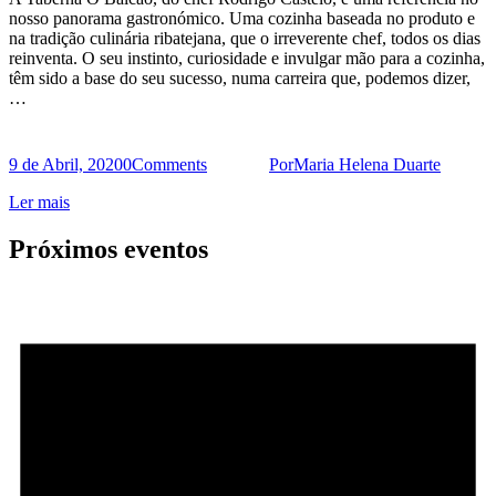
nosso panorama gastronómico. Uma cozinha baseada no produto e
na tradição culinária ribatejana, que o irreverente chef, todos os dias
reinventa. O seu instinto, curiosidade e invulgar mão para a cozinha,
têm sido a base do seu sucesso, numa carreira que, podemos dizer,
…
9 de Abril, 2020
0
Comments
Por
Maria Helena Duarte
Ler mais
Próximos eventos