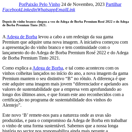
Por
Paixão Pelo Vinho
24 de Novembro, 2023
Partilhar
Linkedin
Whatsapp
Email
Copy
Facebook
Linkedin
Whatsapp
Email
Link
URL
to
Depois do vinho branco chegou a vez do Adega de Borba Premium Rosé 2022 e do Adega
clipboard
de Borba Premium Tinto 2021.
A
Adega de Borba
levou a cabo a um redesign da sua gama
Premium que adquire uma nova imagem. A iniciativa começou com
a apresentação do vinho branco e tem continuidade com o
lançamento do do Adega de Borba Premium Rosé 2022 e do Adega
de Borba Premium Tinto 2021.
Como explica a
Adega de Borba
, e tal como aconteceu com os
vinhos colheitas lançados no início do ano, a nova imagem da gama
Premium mantem o seu distintivo “B” no rótulo. A diferença é que
este adquire uma imagem mais jovem “diferenciador e apelando aos
valores de sustentabilidade que a empresa vem aprofundando ao
longo dos últimos anos, e que foram este ano reconhecidos com a
certificação no programa de sustentabilidade dos vinhos do
Alentejo”.
Este novo ‘B’ remete-nos para a natureza onde as uvas são
produzidas, e para o compromisso da Adega de Borba em trabalhar
o vinho de uma forma sustentável. Sabemos que a nossa longa
história no sector nos responsabiliza ainda mais perante a