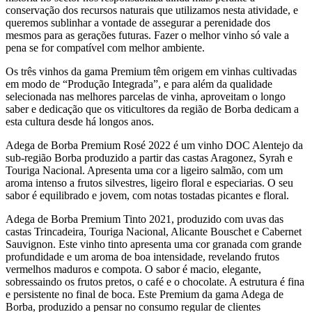
conservação dos recursos naturais que utilizamos nesta atividade, e
queremos sublinhar a vontade de assegurar a perenidade dos
mesmos para as gerações futuras. Fazer o melhor vinho só vale a
pena se for compatível com melhor ambiente.
Os três vinhos da gama Premium têm origem em vinhas cultivadas
em modo de “Produção Integrada”, e para além da qualidade
selecionada nas melhores parcelas de vinha, aproveitam o longo
saber e dedicação que os viticultores da região de Borba dedicam a
esta cultura desde há longos anos.
Adega de Borba Premium Rosé 2022 é um vinho DOC Alentejo da
sub-região Borba produzido a partir das castas Aragonez, Syrah e
Touriga Nacional. Apresenta uma cor a ligeiro salmão, com um
aroma intenso a frutos silvestres, ligeiro floral e especiarias. O seu
sabor é equilibrado e jovem, com notas tostadas picantes e floral.
Adega de Borba Premium Tinto 2021, produzido com uvas das
castas Trincadeira, Touriga Nacional, Alicante Bouschet e Cabernet
Sauvignon. Este vinho tinto apresenta uma cor granada com grande
profundidade e um aroma de boa intensidade, revelando frutos
vermelhos maduros e compota. O sabor é macio, elegante,
sobressaindo os frutos pretos, o café e o chocolate. A estrutura é fina
e persistente no final de boca. Este Premium da gama Adega de
Borba, produzido a pensar no consumo regular de clientes