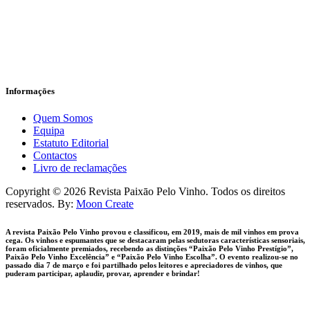
Informaçōes
Quem Somos
Equipa
Estatuto Editorial
Contactos
Livro de reclamações
facebook-
instagram
Copyright © 2026 Revista Paixāo Pelo Vinho. Todos os direitos
1
reservados. By:
Moon Create
A revista Paixão Pelo Vinho provou e classificou, em 2019, mais de mil vinhos em prova
cega. Os vinhos e espumantes que se destacaram pelas sedutoras características sensoriais,
foram oficialmente premiados, recebendo as distinções “Paixão Pelo Vinho Prestígio”,
Paixão Pelo Vinho Excelência” e “Paixão Pelo Vinho Escolha”. O evento realizou-se no
passado dia 7 de março e foi partilhado pelos leitores e apreciadores de vinhos, que
puderam participar, aplaudir, provar, aprender e brindar!