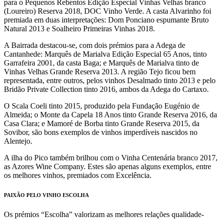
para o Pequenos Rebentos Edição Especial Vinhas Velhas branco
(Loureiro) Reserva 2018, DOC Vinho Verde. A casta Alvarinho foi
premiada em duas interpretações: Dom Ponciano espumante Bruto
Natural 2013 e Soalheiro Primeiras Vinhas 2018.
A Bairrada destacou-se, com dois prémios para a Adega de
Cantanhede: Marquês de Marialva Edição Especial 65 Anos, tinto
Garrafeira 2001, da casta Baga; e Marquês de Marialva tinto de
Vinhas Velhas Grande Reserva 2013. A região Tejo ficou bem
representada, entre outros, pelos vinhos Desalmado tinto 2013 e pelo
Bridão Private Collection tinto 2016, ambos da Adega do Cartaxo.
O Scala Coeli tinto 2015, produzido pela Fundação Eugénio de
Almeida; o Monte da Capela 18 Anos tinto Grande Reserva 2016, da
Casa Clara; e Mamoré de Borba tinto Grande Reserva 2015, da
Sovibor, são bons exemplos de vinhos imperdíveis nascidos no
Alentejo.
A ilha do Pico também brilhou com o Vinha Centenária branco 2017,
as Azores Wine Company. Estes são apenas alguns exemplos, entre
os melhores vinhos, premiados com Excelência.
PAIXÃO PELO VINHO ESCOLHA
Os prémios “Escolha” valorizam as melhores relações qualidade-