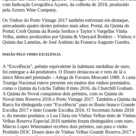
com Indicação Geográfica Açores, da colheita de 2018, produzido
pela Azores Wine Company.
Os Vinhos do Porto Vintage 2017 também estiveram em destaque,
arrecadando quatro destes prémios mais altos: Portal, da Quinta do
Portal; Croft Quinta da Roeda Serikos e Taylor’s Vargellas Vinha
Velha, ambos produzidos por Quinta & Vineyard Bottlers – Vinhos; e
Quinta das Lamelas, de José António da Fonseca Augusto Guedes.
PAIXÃO PELO VINHO EXCELÊNCIA
A “Excelência”, prémio equivalente às habituais medalhas de ouro,
foi entregue a 44 produtores. O Douro destacou-se e veio de lá o
único Moscatel premiado – Adega de Favaios Moscatel 1989. A casta
Touriga Nacional esteve presente em muitos dos vinhos premiados,
como o Quinta da Gricha Talhão 8 tinto 2016, da Churchill Graham.
A Quinta do Noval conquistou dois prémios, com os Quinta do
Noval tinto Reserva 2016 e Porto Vintage 2017. Também a Quinta da
Barca foi distinguida com “Excelência” para os Busto branco Grande
Escolha 2017 e tinto Grande Escolha 2016. O Secretum Arinto 2018
e, do mesmo produtor, o Lua Cheia em Vinhas Velhas tinto de Vinhas
Velhas Reserva Especial 2016 também foram distinguidos com ouro.
Márcio Lopes Winemaker recebeu dois prémios, um para o vinho
Proibido DOC Douro tinto de Vinhas Velhas Grande Reserva 2017 e