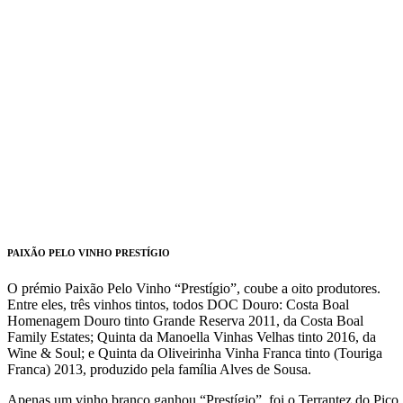
PAIXÃO PELO VINHO PRESTÍGIO
O prémio Paixão Pelo Vinho “Prestígio”, coube a oito produtores.
Entre eles, três vinhos tintos, todos DOC Douro: Costa Boal
Homenagem Douro tinto Grande Reserva 2011, da Costa Boal
Family Estates; Quinta da Manoella Vinhas Velhas tinto 2016, da
Wine & Soul; e Quinta da Oliveirinha Vinha Franca tinto (Touriga
Franca) 2013, produzido pela família Alves de Sousa.
Apenas um vinho branco ganhou “Prestígio”, foi o Terrantez do Pico,