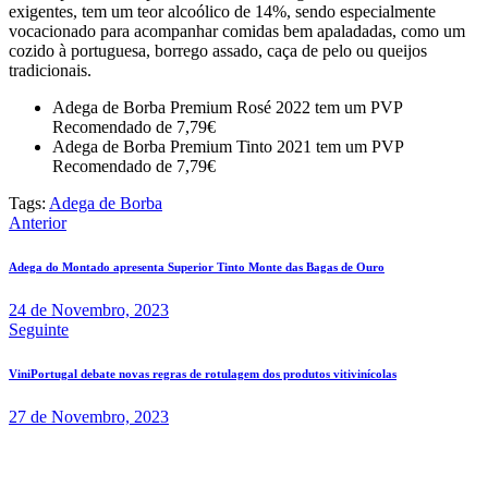
exigentes, tem um teor alcoólico de 14%, sendo especialmente
vocacionado para acompanhar comidas bem apaladadas, como um
cozido à portuguesa, borrego assado, caça de pelo ou queijos
tradicionais.
Adega de Borba Premium Rosé 2022 tem um PVP
Recomendado de 7,79€
Adega de Borba Premium Tinto 2021 tem um PVP
Recomendado de 7,79€
Tags:
Adega de Borba
Navegação
Anterior
de
Adega do Montado apresenta Superior Tinto Monte das Bagas de Ouro
artigos
24 de Novembro, 2023
Seguinte
ViniPortugal debate novas regras de rotulagem dos produtos vitivinícolas
27 de Novembro, 2023