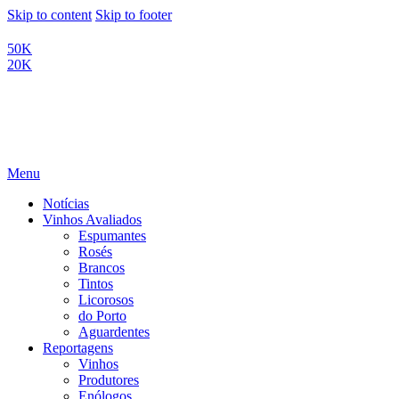
Skip to content
Skip to footer
50K
20K
Menu
Notícias
Vinhos Avaliados
Espumantes
Rosés
Brancos
Tintos
Licorosos
do Porto
Aguardentes
Reportagens
Vinhos
Produtores
Enólogos