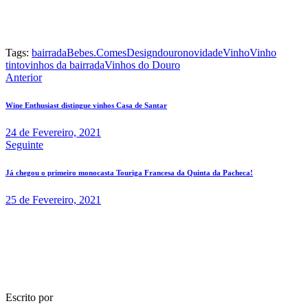
Tags:
bairrada
Bebes.Comes
Design
douro
novidade
Vinho
Vinho
tinto
vinhos da bairrada
Vinhos do Douro
Navegação
Anterior
de
Wine Enthusiast distingue vinhos Casa de Santar
artigos
24 de Fevereiro, 2021
Seguinte
Já chegou o primeiro monocasta Touriga Francesa da Quinta da Pacheca!
25 de Fevereiro, 2021
Escrito por