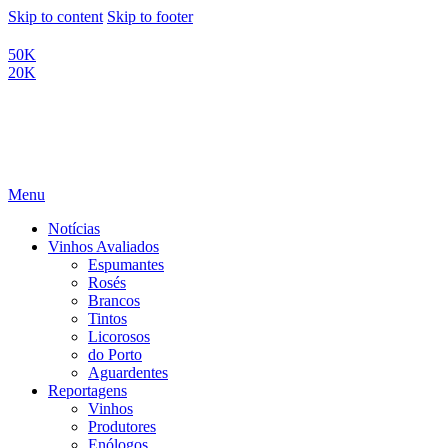
Skip to content
Skip to footer
50K
20K
Menu
Notícias
Vinhos Avaliados
Espumantes
Rosés
Brancos
Tintos
Licorosos
do Porto
Aguardentes
Reportagens
Vinhos
Produtores
Enólogos