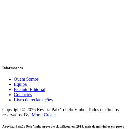
Informaçōes
Quem Somos
Equipa
Estatuto Editorial
Contactos
Livro de reclamações
facebook-
instagram
Copyright © 2026 Revista Paixāo Pelo Vinho. Todos os direitos
1
reservados. By:
Moon Create
A revista Paixão Pelo Vinho provou e classificou, em 2019, mais de mil vinhos em prova