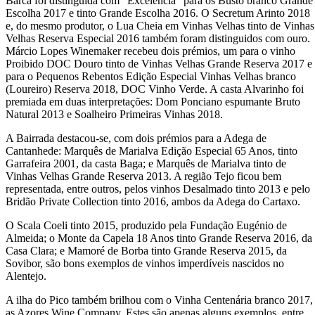
Barca foi distinguida com “Excelência” para os Busto branco Grande
Escolha 2017 e tinto Grande Escolha 2016. O Secretum Arinto 2018
e, do mesmo produtor, o Lua Cheia em Vinhas Velhas tinto de Vinhas
Velhas Reserva Especial 2016 também foram distinguidos com ouro.
Márcio Lopes Winemaker recebeu dois prémios, um para o vinho
Proibido DOC Douro tinto de Vinhas Velhas Grande Reserva 2017 e
para o Pequenos Rebentos Edição Especial Vinhas Velhas branco
(Loureiro) Reserva 2018, DOC Vinho Verde. A casta Alvarinho foi
premiada em duas interpretações: Dom Ponciano espumante Bruto
Natural 2013 e Soalheiro Primeiras Vinhas 2018.
A Bairrada destacou-se, com dois prémios para a Adega de
Cantanhede: Marquês de Marialva Edição Especial 65 Anos, tinto
Garrafeira 2001, da casta Baga; e Marquês de Marialva tinto de
Vinhas Velhas Grande Reserva 2013. A região Tejo ficou bem
representada, entre outros, pelos vinhos Desalmado tinto 2013 e pelo
Bridão Private Collection tinto 2016, ambos da Adega do Cartaxo.
O Scala Coeli tinto 2015, produzido pela Fundação Eugénio de
Almeida; o Monte da Capela 18 Anos tinto Grande Reserva 2016, da
Casa Clara; e Mamoré de Borba tinto Grande Reserva 2015, da
Sovibor, são bons exemplos de vinhos imperdíveis nascidos no
Alentejo.
A ilha do Pico também brilhou com o Vinha Centenária branco 2017,
as Azores Wine Company. Estes são apenas alguns exemplos, entre