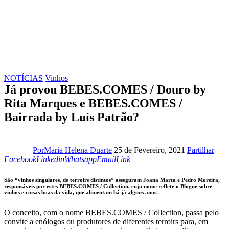
NOTÍCIAS
Vinhos
Já provou BEBES.COMES / Douro by
Rita Marques e BEBES.COMES /
Bairrada by Luís Patrão?
Fac
Por
Maria Helena Duarte
25 de Fevereiro, 2021
Partilhar
Linkedin
Whatsapp
Email
Copy
Facebook
Linkedin
Whatsapp
Email
Link
URL
to
São “vinhos singulares, de terroirs distintos” asseguram Joana Marta e Pedro Moreira,
clipboard
responsáveis por estes BEBES.COMES / Collection, cujo nome reflete o Blogue sobre
vinhos e coisas boas da vida, que alimentam há já alguns anos.
O conceito, com o nome BEBES.COMES / Collection, passa pelo
convite a enólogos ou produtores de diferentes terroirs para, em