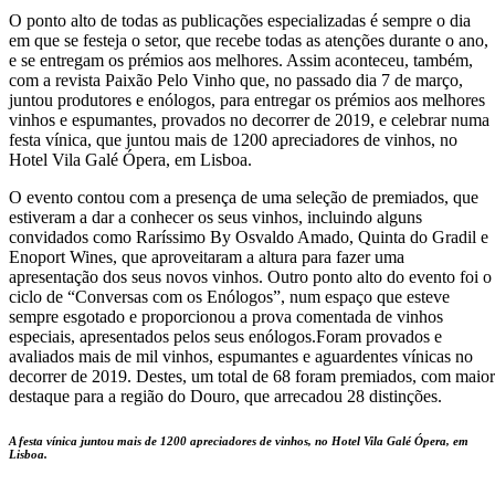
O ponto alto de todas as publicações especializadas é sempre o dia
em que se festeja o setor, que recebe todas as atenções durante o ano,
e se entregam os prémios aos melhores. Assim aconteceu, também,
com a revista Paixão Pelo Vinho que, no passado dia 7 de março,
juntou produtores e enólogos, para entregar os prémios aos melhores
vinhos e espumantes, provados no decorrer de 2019, e celebrar numa
festa vínica, que juntou mais de 1200 apreciadores de vinhos, no
Hotel Vila Galé Ópera, em Lisboa.
O evento contou com a presença de uma seleção de premiados, que
estiveram a dar a conhecer os seus vinhos, incluindo alguns
convidados como Raríssimo By Osvaldo Amado, Quinta do Gradil e
Enoport Wines, que aproveitaram a altura para fazer uma
apresentação dos seus novos vinhos. Outro ponto alto do evento foi o
ciclo de “Conversas com os Enólogos”, num espaço que esteve
sempre esgotado e proporcionou a prova comentada de vinhos
especiais, apresentados pelos seus enólogos.Foram provados e
avaliados mais de mil vinhos, espumantes e aguardentes vínicas no
decorrer de 2019. Destes, um total de 68 foram premiados, com maior
destaque para a região do Douro, que arrecadou 28 distinções.
A festa vínica juntou mais de 1200 apreciadores de vinhos, no Hotel Vila Galé Ópera, em
Lisboa.