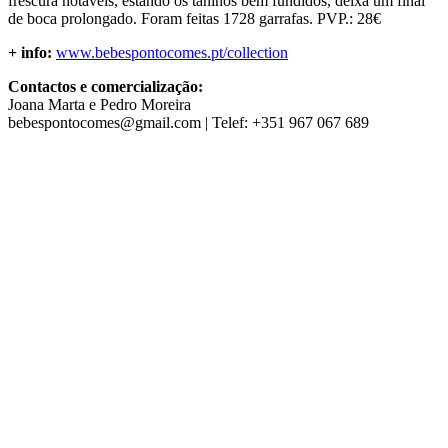
frescura notáveis, estando os taninos bem fundidos, deixa um final
de boca prolongado. Foram feitas 1728 garrafas. PVP.: 28€
+ info:
www.bebespontocomes.pt/collection
Contactos e comercialização:
Joana Marta e Pedro Moreira
bebespontocomes@gmail.com
| Telef: +351 967 067 689