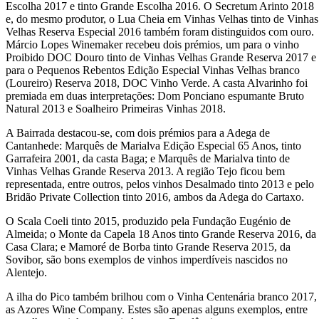
Escolha 2017 e tinto Grande Escolha 2016. O Secretum Arinto 2018
e, do mesmo produtor, o Lua Cheia em Vinhas Velhas tinto de Vinhas
Velhas Reserva Especial 2016 também foram distinguidos com ouro.
Márcio Lopes Winemaker recebeu dois prémios, um para o vinho
Proibido DOC Douro tinto de Vinhas Velhas Grande Reserva 2017 e
para o Pequenos Rebentos Edição Especial Vinhas Velhas branco
(Loureiro) Reserva 2018, DOC Vinho Verde. A casta Alvarinho foi
premiada em duas interpretações: Dom Ponciano espumante Bruto
Natural 2013 e Soalheiro Primeiras Vinhas 2018.
A Bairrada destacou-se, com dois prémios para a Adega de
Cantanhede: Marquês de Marialva Edição Especial 65 Anos, tinto
Garrafeira 2001, da casta Baga; e Marquês de Marialva tinto de
Vinhas Velhas Grande Reserva 2013. A região Tejo ficou bem
representada, entre outros, pelos vinhos Desalmado tinto 2013 e pelo
Bridão Private Collection tinto 2016, ambos da Adega do Cartaxo.
O Scala Coeli tinto 2015, produzido pela Fundação Eugénio de
Almeida; o Monte da Capela 18 Anos tinto Grande Reserva 2016, da
Casa Clara; e Mamoré de Borba tinto Grande Reserva 2015, da
Sovibor, são bons exemplos de vinhos imperdíveis nascidos no
Alentejo.
A ilha do Pico também brilhou com o Vinha Centenária branco 2017,
as Azores Wine Company. Estes são apenas alguns exemplos, entre