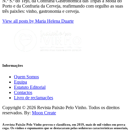
N.ª S.ª do Tejo, da Confraria Gastronómica das Tripas à Moda do
Porto e da Confraria da Cerveja, reafirmando com orgulho as suas
três paixões: vinho, gastronomia e cerveja.
View all posts by
Maria Helena Duarte
Informaçōes
Quem Somos
Equipa
Estatuto Editorial
Contactos
Livro de reclamações
facebook-
instagram
Copyright © 2026 Revista Paixāo Pelo Vinho. Todos os direitos
1
reservados. By:
Moon Create
A revista Paixão Pelo Vinho provou e classificou, em 2019, mais de mil vinhos em prova
cega. Os vinhos e espumantes que se destacaram pelas sedutoras características sensoriais,