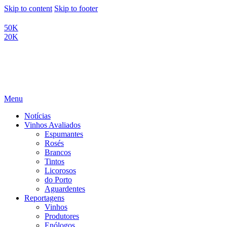
Skip to content
Skip to footer
50K
20K
Menu
Notícias
Vinhos Avaliados
Espumantes
Rosés
Brancos
Tintos
Licorosos
do Porto
Aguardentes
Reportagens
Vinhos
Produtores
Enólogos