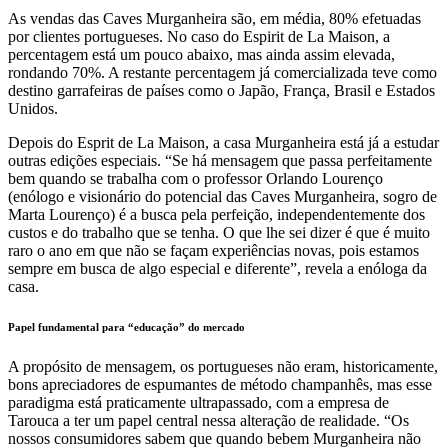
As vendas das Caves Murganheira são, em média, 80% efetuadas
por clientes portugueses. No caso do Espirit de La Maison, a
percentagem está um pouco abaixo, mas ainda assim elevada,
rondando 70%. A restante percentagem já comercializada teve como
destino garrafeiras de países como o Japão, França, Brasil e Estados
Unidos.
Depois do Esprit de La Maison, a casa Murganheira está já a estudar
outras edições especiais. “Se há mensagem que passa perfeitamente
bem quando se trabalha com o professor Orlando Lourenço
(enólogo e visionário do potencial das Caves Murganheira, sogro de
Marta Lourenço) é a busca pela perfeição, independentemente dos
custos e do trabalho que se tenha. O que lhe sei dizer é que é muito
raro o ano em que não se façam experiências novas, pois estamos
sempre em busca de algo especial e diferente”, revela a enóloga da
casa.
Papel fundamental para “educação” do mercado
A propósito de mensagem, os portugueses não eram, historicamente,
bons apreciadores de espumantes de método champanhês, mas esse
paradigma está praticamente ultrapassado, com a empresa de
Tarouca a ter um papel central nessa alteração de realidade. “Os
nossos consumidores sabem que quando bebem Murganheira não