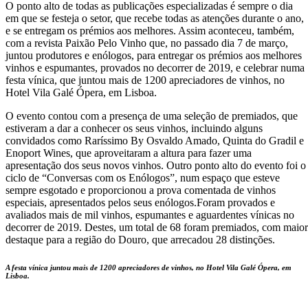
O ponto alto de todas as publicações especializadas é sempre o dia
em que se festeja o setor, que recebe todas as atenções durante o ano,
e se entregam os prémios aos melhores. Assim aconteceu, também,
com a revista Paixão Pelo Vinho que, no passado dia 7 de março,
juntou produtores e enólogos, para entregar os prémios aos melhores
vinhos e espumantes, provados no decorrer de 2019, e celebrar numa
festa vínica, que juntou mais de 1200 apreciadores de vinhos, no
Hotel Vila Galé Ópera, em Lisboa.
O evento contou com a presença de uma seleção de premiados, que
estiveram a dar a conhecer os seus vinhos, incluindo alguns
convidados como Raríssimo By Osvaldo Amado, Quinta do Gradil e
Enoport Wines, que aproveitaram a altura para fazer uma
apresentação dos seus novos vinhos. Outro ponto alto do evento foi o
ciclo de “Conversas com os Enólogos”, num espaço que esteve
sempre esgotado e proporcionou a prova comentada de vinhos
especiais, apresentados pelos seus enólogos.Foram provados e
avaliados mais de mil vinhos, espumantes e aguardentes vínicas no
decorrer de 2019. Destes, um total de 68 foram premiados, com maior
destaque para a região do Douro, que arrecadou 28 distinções.
A festa vínica juntou mais de 1200 apreciadores de vinhos, no Hotel Vila Galé Ópera, em
Lisboa.