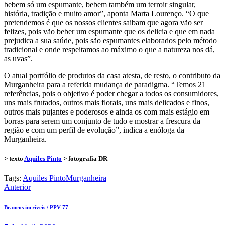
bebem só um espumante, bebem também um terroir singular,
história, tradição e muito amor”, aponta Marta Lourenço. “O que
pretendemos é que os nossos clientes saibam que agora vão ser
felizes, pois vão beber um espumante que os delicia e que em nada
prejudica a sua saúde, pois são espumantes elaborados pelo método
tradicional e onde respeitamos ao máximo o que a natureza nos dá,
as uvas”.
O atual portfólio de produtos da casa atesta, de resto, o contributo da
Murganheira para a referida mudança de paradigma. “Temos 21
referências, pois o objetivo é poder chegar a todos os consumidores,
uns mais frutados, outros mais florais, uns mais delicados e finos,
outros mais pujantes e poderosos e ainda os com mais estágio em
borras para serem um conjunto de tudo e mostrar a frescura da
região e com um perfil de evolução”, indica a enóloga da
Murganheira.
> texto
Aquiles Pinto
> fotografia
DR
Tags:
Aquiles Pinto
Murganheira
Navegação
Anterior
de
Brancos incríveis / PPV 77
artigos