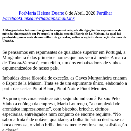
Facebook
Por
Maria Helena Duarte
8 de Abril, 2020
Partilhar
Linkedin
Whatsapp
Email
Copy
Facebook
Linkedin
Whatsapp
Email
Link
URL
to
A Murganheira foi uma das grandes responsáveis pela divulgação dos espumantes de
clipboard
método champanhês em Portugal. A edição especial Esprit de La Maison, da qual foi
produzido pouco mais de um milhar de garrafas, refina o espírito de exceção da casa da
Ucanha.
Se pensarmos em espumantes de qualidade superior em Portugal, a
Murganheira é dos primeiros nomes que nos vem à mente. A marca
de Távora-Varosa é, com efeito, um dos embaixadores de vinhos
espumantizados do nosso país.
Imbuídas dessa filosofia de exceção, as Caves Murganheira criaram
o Esprit de la Maison. Trata-se de um espumante único, elaborado a
partir das castas Pinot Blanc, Pinot Noir e Pinot Meunier.
As principais características são, segundo indicou à Paixão Pelo
Vinho a enóloga da empresa, Marta Lourenço, “a complexidade
aromática impressionante”, com biscoito, brioche, citrinos,
especiarias, entrelaçados num conjunto de enorme requinte. “No
sabor a fruta é de notável qualidade, a bolha finíssima desfaz-se na
boca cremosa, o vinho brilha intensamente em frescura, sofisticação
e classe”.