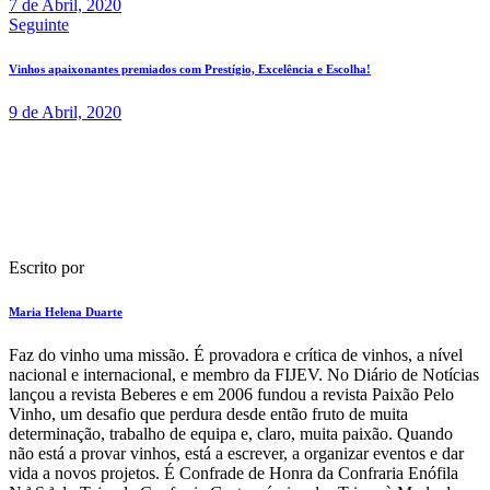
7 de Abril, 2020
Seguinte
Vinhos apaixonantes premiados com Prestígio, Excelência e Escolha!
9 de Abril, 2020
Escrito por
Maria Helena Duarte
F​az do vinho uma missão. É provadora e crítica de vinhos​, a nível
nacional e internacional, e membro da FIJEV. ​No Diário de Notícias​
lançou a revista Beberes​ e em 2006 fundou a revista Paixão Pelo
Vinho, um desafio que perdura​ desde então fruto de muita
determinação, trabalho de equipa e, claro, muita paixão. Quando
não está a provar vinhos, está a escrever, a organizar eventos e dar
vida a novos projetos​. É Confrade de Honra da Confraria Enófila