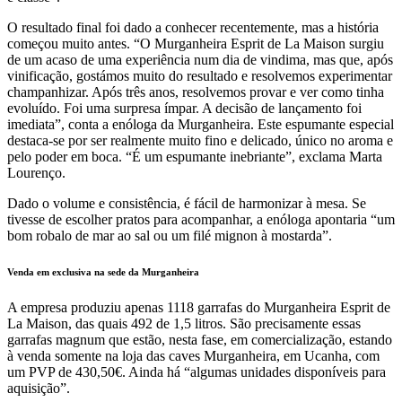
O resultado final foi dado a conhecer recentemente, mas a história
começou muito antes. “O Murganheira Esprit de La Maison surgiu
de um acaso de uma experiência num dia de vindima, mas que, após
vinificação, gostámos muito do resultado e resolvemos experimentar
champanhizar. Após três anos, resolvemos provar e ver como tinha
evoluído. Foi uma surpresa ímpar. A decisão de lançamento foi
imediata”, conta a enóloga da Murganheira. Este espumante especial
destaca-se por ser realmente muito fino e delicado, único no aroma e
pelo poder em boca. “É um espumante inebriante”, exclama Marta
Lourenço.
Dado o volume e consistência, é fácil de harmonizar à mesa. Se
tivesse de escolher pratos para acompanhar, a enóloga apontaria “um
bom robalo de mar ao sal ou um filé mignon à mostarda”.
Venda em exclusiva na sede da Murganheira
A empresa produziu apenas 1118 garrafas do Murganheira Esprit de
La Maison, das quais 492 de 1,5 litros. São precisamente essas
garrafas magnum que estão, nesta fase, em comercialização, estando
à venda somente na loja das caves Murganheira, em Ucanha, com
um PVP de 430,50€. Ainda há “algumas unidades disponíveis para
aquisição”.