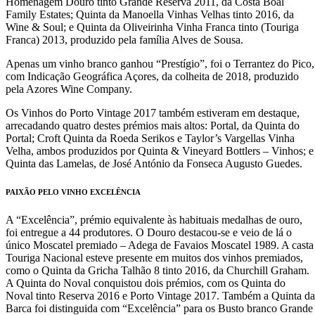
Homenagem Douro tinto Grande Reserva 2011, da Costa Boal
Family Estates; Quinta da Manoella Vinhas Velhas tinto 2016, da
Wine & Soul; e Quinta da Oliveirinha Vinha Franca tinto (Touriga
Franca) 2013, produzido pela família Alves de Sousa.
Apenas um vinho branco ganhou “Prestígio”, foi o Terrantez do Pico,
com Indicação Geográfica Açores, da colheita de 2018, produzido
pela Azores Wine Company.
Os Vinhos do Porto Vintage 2017 também estiveram em destaque,
arrecadando quatro destes prémios mais altos: Portal, da Quinta do
Portal; Croft Quinta da Roeda Serikos e Taylor’s Vargellas Vinha
Velha, ambos produzidos por Quinta & Vineyard Bottlers – Vinhos; e
Quinta das Lamelas, de José António da Fonseca Augusto Guedes.
PAIXÃO PELO VINHO EXCELÊNCIA
A “Excelência”, prémio equivalente às habituais medalhas de ouro,
foi entregue a 44 produtores. O Douro destacou-se e veio de lá o
único Moscatel premiado – Adega de Favaios Moscatel 1989. A casta
Touriga Nacional esteve presente em muitos dos vinhos premiados,
como o Quinta da Gricha Talhão 8 tinto 2016, da Churchill Graham.
A Quinta do Noval conquistou dois prémios, com os Quinta do
Noval tinto Reserva 2016 e Porto Vintage 2017. Também a Quinta da
Barca foi distinguida com “Excelência” para os Busto branco Grande